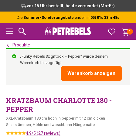
Zur
Skip
Zur
vor 15 Uhr bestellt, heute versendet (Mo-Fr)
Hauptnavigation
to
Fußzeile
springen
main
springen
Die
Sommer-Sonderangebote
enden in
05t 01s 33m 47s
content
1
Produkte
„Funky Rebels 3x giftbox – Pepper“ wurde deinem
Warenkorb hinzugefügt.
Warenkorb anzeigen
KRATZBAUM CHARLOTTE 180 -
PEPPER
XXL-Kratzbaum 180 cm hoch in pepper mit 12 cm dicken
Sisalstämmen, Höhle und waschbarer Hängematte
4.9/5 (27 reviews)