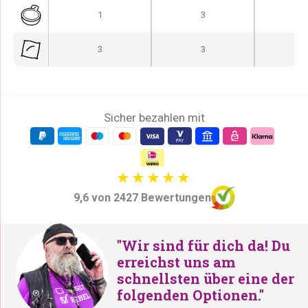
i
P
1
3
c
r
3
3
h
e
e
i
r
s
P
i
Sicher bezahlen mit
r
s
e
t
i
:
s
€
w
2
9,6 von 2427 Bewertungen
a
6
r
9
"Wir sind für dich da! Du
:
,
erreichst uns am
€
-
schnellsten über eine der
3
.
folgenden Optionen."
1