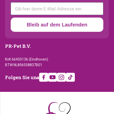
E-mail
Bleib auf dem Laufenden
PR-Pet B.V.
KvK 66450136 (Eindhoven)
BTW NL856558837B01
Folgen
Folgen Sie uns
Sie
uns