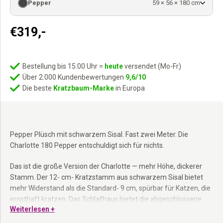
Pepper
59 × 56 × 180 cm
€
319,-
Bestellung bis 15:00 Uhr =
heute
versendet (Mo-Fr)
Über 2.000 Kundenbewertungen
9,6/10
Die beste
Kratzbaum-Marke
in Europa
Pepper Plüsch mit schwarzem Sisal. Fast zwei Meter. Die
Charlotte 180 Pepper entschuldigt sich für nichts.
Das ist die große Version der Charlotte — mehr Höhe, dickerer
Stamm. Der 12- cm- Kratzstamm aus schwarzem Sisal bietet
mehr Widerstand als die Standard- 9 cm, spürbar für Katzen, die
ernsthaft kratzen. Das Schlafhaus bietet die abgeschlossene
Weiterlesen +
Ruhe, die Katzen manchmal brauchen. Die Hängematte trägt bis
zu 15 kg. Hinweis: Die Hängematte dieses Modells hat noch