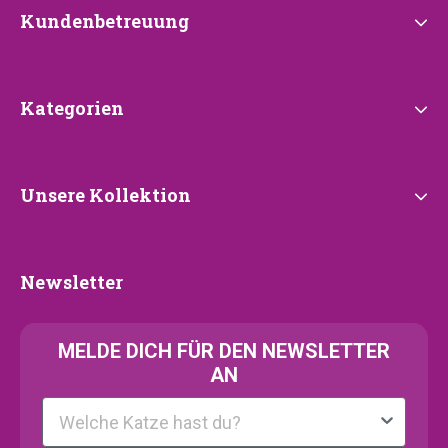
Kundenbetreuung
Kundenbetreuung
Kategorien
Kategorien
Unsere
Unsere Kollektion
Kollektion
Newsletter
Newsletter
MELDE
DICH FÜR DEN NEWSLETTER
AN
Kattenras