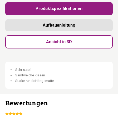
keinen abnehmbaren Bezug. Als Bausatz geliefert. In den
Produktspezifikationen
Niederlanden entworfen.
Dicker Kratzstamm 12 cm:
Sisal mit mehr Fläche und
Aufbauanleitung
Widerstand.
Schlafhaus:
Abgeschlossener Raum für die Katze, die Ruhe und
Privatsphäre möchte.
Ansicht in 3D
Hängematte bis 15 kg:
Für die Katze, die lieber schwebt als sitzt.
Loungekorb oben:
Der Aussichtspunkt auf fast zwei Metern
Höhe.
Kissen bei 30°C waschbar:
Immer frisch, immer sauber.
Sehr stabil
Stark, stabil und rebels. Keine Kompromisse.
Samtweiche Kissen
Starke runde Hängematte
Bewertungen