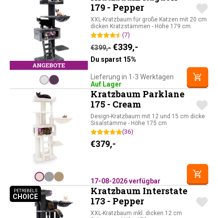
179 - Pepper
XXL-Kratzbaum für große Katzen mit 20 cm
dicken Kratzstämmen - Höhe 179 cm
(7)
Ursprünglicher Preis war: 
Aktueller Preis ist: 
€
339,-
€
399,-
Du sparst 15%
Lieferung in 1-3 Werktagen
Auf Lager
Kratzbaum Parklane
175 - Cream
Design-Kratzbaum mit 12 und 15 cm dicke
Sisalstämme - Höhe 175 cm
(36)
€
379,-
17-08-2026 verfügbar
Kratzbaum Interstate
PETREBELS
CHOICE
PETREBELS CHOICE
173 - Pepper
XXL-Kratzbaum inkl. dicken 12 cm