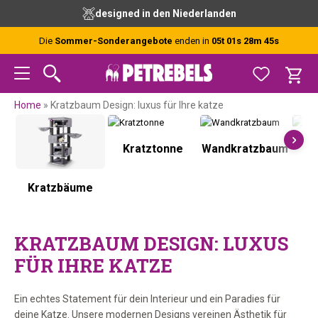
Zur
Skip
Zur
Zur
designed in den Niederlanden
Hauptnavigation
to
Hauptsidebar
Fußzeile
springen
main
springen
springen
Die
Sommer-Sonderangebote
enden in
05t 01s 28m 44s
content
Home
»
Kratzbaum Design: luxus für Ihre katze
Kratztonne
Wandkratzbaum
K
Kratzbäume
KRATZBAUM DESIGN: LUXUS
FÜR IHRE KATZE
Ein echtes Statement für dein Interieur und ein Paradies für
deine Katze. Unsere modernen Designs vereinen Ästhetik für