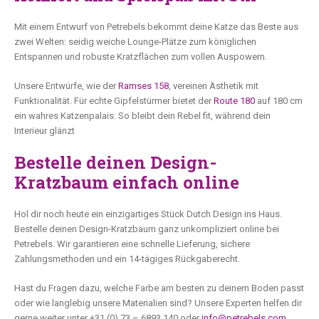
Mit einem Entwurf von Petrebels bekommt deine Katze das Beste aus
zwei Welten: seidig weiche Lounge-Plätze zum königlichen
Entspannen und robuste Kratzflächen zum vollen Auspowern.
Unsere Entwürfe, wie der
Ramses 158
, vereinen Ästhetik mit
Funktionalität. Für echte Gipfelstürmer bietet der
Route 180
auf 180 cm
ein wahres Katzenpalais. So bleibt dein Rebel fit, während dein
Interieur glänzt
Bestelle deinen Design-
Kratzbaum einfach online
Hol dir noch heute ein einzigartiges Stück Dutch Design ins Haus.
Bestelle deinen
Design-Kratzbaum ganz unkompliziert online bei
Petrebels. Wir garantieren eine schnelle Lieferung, sichere
Zahlungsmethoden und ein 14-tägiges Rückgaberecht.
Hast du Fragen dazu, welche Farbe am besten zu deinem Boden passt
oder wie langlebig unsere Materialien sind? Unsere Experten helfen dir
gerne weiter unter +31 (0) 73 – 6893 140 oder
info@petrebels.com
.