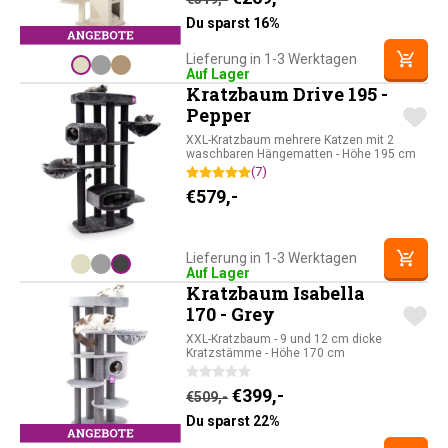
Du sparst 16%
Lieferung in 1-3 Werktagen
Auf Lager
Kratzbaum Drive 195 -
Pepper
XXL-Kratzbaum mehrere Katzen mit 2
waschbaren Hängematten - Höhe 195 cm
(7)
€
579,-
Lieferung in 1-3 Werktagen
Auf Lager
Kratzbaum Isabella
170 - Grey
XXL-Kratzbaum - 9 und 12 cm dicke
Kratzstämme - Höhe 170 cm
Ursprünglicher Preis war: 
Aktueller Preis ist: 
€
399,-
€
509,-
Du sparst 22%