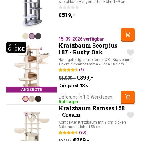
waschbare Hängematte - Höhe 179 cm
€
519,-
15-09-2026 verfügbar
Kratzbaum Scorpius
PETREBELS
CHOICE
PETREBELS CHOICE
187 - Rusty Oak
Handgefertigter moderner XXL-Kratzbaum -
12 cm dicken Stämme - Höhe 187 cm
(6)
Ursprünglicher Preis war
Aktueller Preis ist:
€
899,-
€
1.099,-
Du sparst 18%
Lieferung in 1-3 Werktagen
Auf Lager
Kratzbaum Ramses 158
- Cream
Kompakter Kratzbaum mit 9 cm dicken
Stämmen - Höhe 158 cm
(30)
Ursprünglicher Preis war: 
Aktueller Preis ist: 
€
269,-
€
319,-