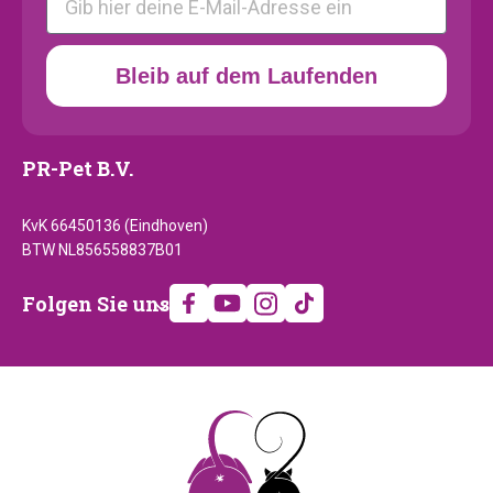
Bleib auf dem Laufenden
PR-Pet B.V.
KvK 66450136 (Eindhoven)
BTW NL856558837B01
Folgen
Folgen Sie uns
Sie
uns