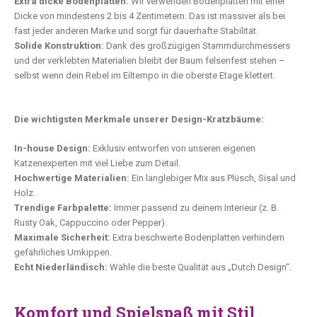
Extra dicke Bodenplatten:
Wir verwenden Bodenplatten mit einer
Dicke von mindestens 2 bis 4 Zentimetern. Das ist massiver als bei
fast jeder anderen Marke und sorgt für dauerhafte Stabilität.
Solide Konstruktion:
Dank des großzügigen Stammdurchmessers
und der verklebten Materialien bleibt der Baum felsenfest stehen –
selbst wenn dein Rebel im Eiltempo in die oberste Etage klettert.
Die wichtigsten Merkmale unserer Design-Kratzbäume:
In-house Design:
Exklusiv entworfen von unseren eigenen
Katzenexperten mit viel Liebe zum Detail.
Hochwertige Materialien:
Ein langlebiger Mix aus Plüsch, Sisal und
Holz.
Trendige Farbpalette:
Immer passend zu deinem Interieur (z. B.
Rusty Oak, Cappuccino oder Pepper).
Maximale Sicherheit:
Extra beschwerte Bodenplatten verhindern
gefährliches Umkippen.
Echt Niederländisch:
Wähle die beste Qualität aus „Dutch Design“.
Komfort und Spielspaß mit Stil