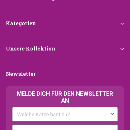
Kategorien
Kategorien
Unsere
Unsere Kollektion
Kollektion
Newsletter
Newsletter
MELDE
DICH FÜR DEN NEWSLETTER
AN
Kattenras
E-mail