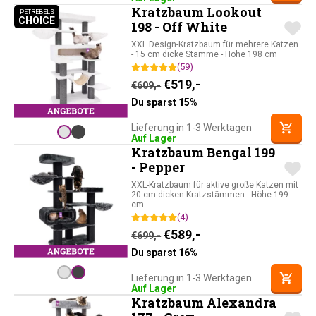
Kratzbaum Lookout
PETREBELS
CHOICE
PETREBELS CHOICE
198 - Off White
XXL Design-Kratzbaum für mehrere Katzen
- 15 cm dicke Stämme - Höhe 198 cm
(59)
Ursprünglicher Preis war: 
Aktueller Preis ist: 
€
519,-
€
609,-
Du sparst 15%
Lieferung in 1-3 Werktagen
Auf Lager
Kratzbaum Bengal 199
- Pepper
XXL-Kratzbaum für aktive große Katzen mit
20 cm dicken Kratzstämmen - Höhe 199
cm
(4)
Ursprünglicher Preis war: 
Aktueller Preis ist: 
€
589,-
€
699,-
Du sparst 16%
Lieferung in 1-3 Werktagen
Auf Lager
Kratzbaum Alexandra