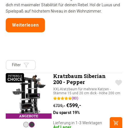
dich mit maximaler Stabilität für deinen Rebel. Hol dir Luxus und
Spielspaß auf höchstem Niveau in dein Wohnzimmer.
Weiterlesen
Filter
Kratzbaum Siberian
PETREBELS
CHOICE
PETREBELS CHOICE
200 - Pepper
XXL-Kratzbaum für mehrere Katzen -
Stämme 15 und 20 cm dick - Höhe 200 cm
(83)
Ursprünglicher Preis war: 
Aktueller Preis ist: 
€
599,-
€
739,-
Du sparst 19%
Lieferung in 1-3 Werktagen
Auf Lager