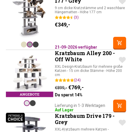
177 - Grey
9 cm dicke Kratzstämme und 2 waschbare
Hängematten - Höhe 177 cm
(3)
€
349,-
21-09-2026 verfügbar
Kratzbaum Alley 200 -
Off White
XXL Design-Kratzbaum für mehrere große
Katzen - 15 cm dicke Stämme - Höhe 200
cm
(24)
Ursprünglicher Preis war: 
Aktueller Preis ist: 
€
769,-
€
899,-
Du sparst 14%
Lieferung in 1-3 Werktagen
Auf Lager
Kratzbaum Drive 179 -
PETREBELS
CHOICE
PETREBELS CHOICE
Grey
XXL-Kratzbaum mehrere Katzen -