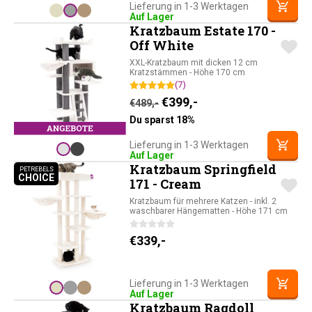
Lieferung in 1-3 Werktagen
Auf Lager
Kratzbaum Estate 170 -
Off White
XXL-Kratzbaum mit dicken 12 cm
Kratzstämmen - Höhe 170 cm
(7)
Ursprünglicher Preis war: 
Aktueller Preis ist: 
€
399,-
€
489,-
Du sparst 18%
Lieferung in 1-3 Werktagen
Auf Lager
Kratzbaum Springfield
PETREBELS
CHOICE
PETREBELS CHOICE
171 - Cream
Kratzbaum für mehrere Katzen - inkl. 2
waschbarer Hängematten - Höhe 171 cm
€
339,-
Lieferung in 1-3 Werktagen
Auf Lager
Kratzbaum Ragdoll