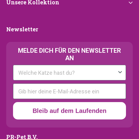
Unsere
Unsere Kollektion
Kollektion
Newsletter
Newsletter
MELDE
DICH FÜR DEN NEWSLETTER
AN
Kattenras
E-mail
Bleib auf dem Laufenden
PR-Pet B.V.