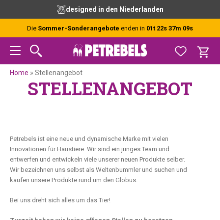
Zur
Skip
Zur
designed in den Niederlanden
Hauptnavigation
to
Fußzeile
springen
main
springen
Die
Sommer-Sonderangebote
enden in
01t 22s 37m 08s
content
Home
»
Stellenangebot
STELLENANGEBOT
Petrebels ist eine neue und dynamische Marke mit vielen
Innovationen für Haustiere. Wir sind ein junges Team und
entwerfen und entwickeln viele unserer neuen Produkte selber.
Wir bezeichnen uns selbst als Weltenbummler und suchen und
kaufen unsere Produkte rund um den Globus.
Bei uns dreht sich alles um das Tier!