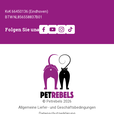
KvK 66450136 (Eindhoven)
BTW NL856558837B01
Folgen
Folgen Sie uns
Sie
uns
© Petrebels 2026
Copyright
Allgemeine Liefer- und Geschäftsbedingungen
Datenschutzerklärung