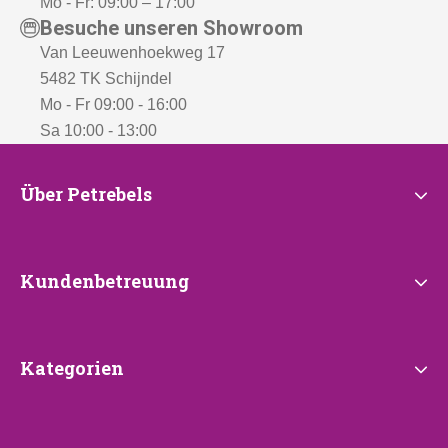
Mo - Fr: 09:00 – 17:00
Besuche unseren Showroom
Van Leeuwenhoekweg 17
5482 TK Schijndel
Mo - Fr 09:00 - 16:00
Sa 10:00 - 13:00
Über
Über Petrebels
Petrebels
Kundenbetreuung
Kundenbetreuung
Kategorien
Kategorien