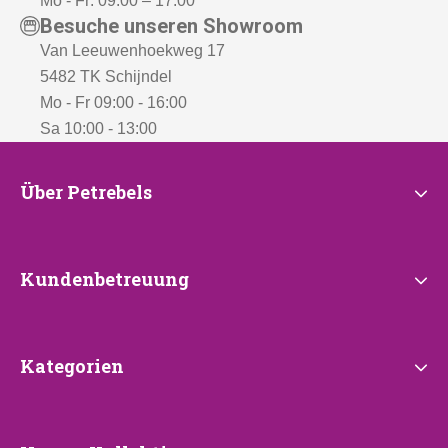
Mo - Fr: 09:00 – 17:00
Besuche unseren Showroom
Van Leeuwenhoekweg 17
5482 TK Schijndel
Mo - Fr 09:00 - 16:00
Sa 10:00 - 13:00
Über
Über Petrebels
Petrebels
Kundenbetreuung
Kundenbetreuung
Kategorien
Kategorien