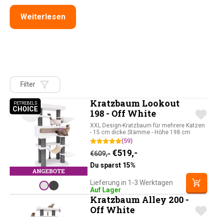
Weiterlesen
Filter
Kratzbaum Lookout
PETREBELS
CHOICE
PETREBELS CHOICE
198 - Off White
XXL Design-Kratzbaum für mehrere Katzen
- 15 cm dicke Stämme - Höhe 198 cm
(59)
Ursprünglicher Preis war: 
Aktueller Preis ist: 
€
519,-
€
609,-
Du sparst 15%
Lieferung in 1-3 Werktagen
Auf Lager
Kratzbaum Alley 200 -
Off White