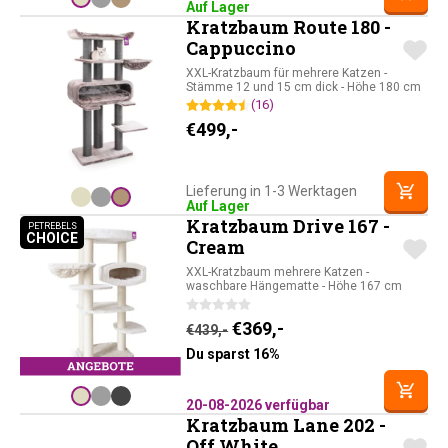
Auf Lager
Kratzbaum Route 180 -
Cappuccino
XXL-Kratzbaum für mehrere Katzen -
Stämme 12 und 15 cm dick - Höhe 180 cm
(16)
€
499,-
Lieferung in 1-3 Werktagen
Auf Lager
Kratzbaum Drive 167 -
PETREBELS
CHOICE
PETREBELS CHOICE
Cream
XXL-Kratzbaum mehrere Katzen -
waschbare Hängematte - Höhe 167 cm
Ursprünglicher Preis war: 
Aktueller Preis ist: 
€
369,-
€
439,-
Du sparst 16%
20-08-2026 verfügbar
Kratzbaum Lane 202 -
Off White