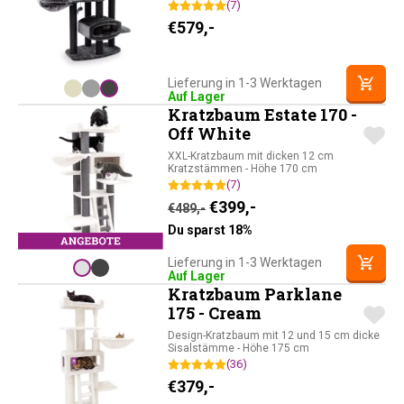
(7)
€
579,-
Lieferung in 1-3 Werktagen
Auf Lager
Kratzbaum Estate 170 -
Off White
XXL-Kratzbaum mit dicken 12 cm
Kratzstämmen - Höhe 170 cm
(7)
Ursprünglicher Preis war: 
Aktueller Preis ist: 
€
399,-
€
489,-
Du sparst 18%
Lieferung in 1-3 Werktagen
Auf Lager
Kratzbaum Parklane
175 - Cream
Design-Kratzbaum mit 12 und 15 cm dicke
Sisalstämme - Höhe 175 cm
(36)
€
379,-