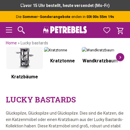
Zur
Skip
Zur
Zur
vor 15 Uhr bestellt, heute versendet (Mo-Fr)
Hauptnavigation
to
Hauptsidebar
Fußzeile
springen
main
springen
springen
Die
Sommer-Sonderangebote
enden in
03t 00s 55m 18s
content
Home
»
Lucky bastards
Kratztonne
Wandkratzbaum
Kratzbäume
K
LUCKY BASTARDS
Glückspilze, Glückspilze und Glückspilze. Dies sind die Katzen, die
ein Katzenmöbel oder einen Kratzbaum aus der Lucky Bastards-
Kollektion haben. Diese Kratzmöbel sind groß, robust und stabil.