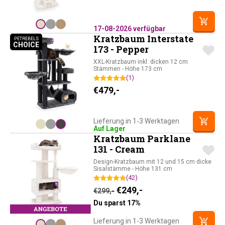
17-08-2026 verfügbar
Kratzbaum Interstate
PETREBELS
CHOICE
PETREBELS CHOICE
173 - Pepper
XXL-Kratzbaum inkl. dicken 12 cm
Stämmen - Höhe 173 cm
(1)
€
479,-
Lieferung in 1-3 Werktagen
Auf Lager
Kratzbaum Parklane
131 - Cream
Design-Kratzbaum mit 12 und 15 cm dicke
Sisalstämme - Höhe 131 cm
(42)
Ursprünglicher Preis war: 
Aktueller Preis ist: 
€
249,-
€
299,-
Du sparst 17%
Lieferung in 1-3 Werktagen