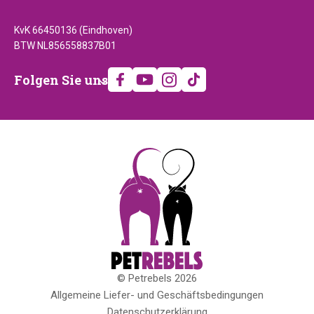
KvK 66450136 (Eindhoven)
BTW NL856558837B01
Folgen
Folgen Sie uns
Sie
uns
© Petrebels 2026
Copyright
Allgemeine Liefer- und Geschäftsbedingungen
Datenschutzerklärung