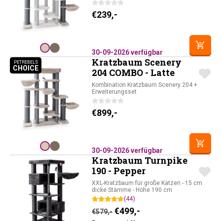
€
239,-
30-09-2026 verfügbar
Kratzbaum Scenery
PETREBELS
CHOICE
PETREBELS CHOICE
204 COMBO - Latte
Kombination Kratzbaum Scenery 204 +
Erweiterungsset
€
899,-
30-09-2026 verfügbar
Kratzbaum Turnpike
190 - Pepper
XXL-Kratzbaum für große Katzen - 15 cm
dicke Stämme - Höhe 190 cm
(44)
Ursprünglicher Preis war: 
Aktueller Preis ist: 
€
499,-
€
579,-