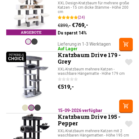
XXL Design-Kratzbaum für mehrere große
Katzen - 15 cm dicke Stämme - Höhe 200
cm
(24)
Ursprünglicher Preis war: 
Aktueller Preis ist: 
€
769,-
€
899,-
Du sparst 14%
Lieferung in 1-3 Werktagen
Auf Lager
Kratzbaum Drive 179 -
PETREBELS
CHOICE
PETREBELS CHOICE
Grey
XXL-Kratzbaum mehrere Katzen -
waschbare Hängematte - Höhe 179 cm
€
519,-
15-09-2026 verfügbar
Kratzbaum Drive 195 -
Pepper
XXL-Kratzbaum mehrere Katzen mit 2
waschbaren Hängematten - Höhe 195 cm