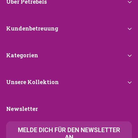
Über
Über Petrebels
Petrebels
Kundenbetreuung
Kundenbetreuung
Kategorien
Kategorien
Unsere
Unsere Kollektion
Kollektion
Newsletter
Newsletter
MELDE
DICH FÜR DEN NEWSLETTER
AN