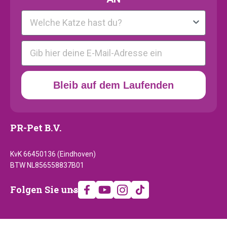
Kattenras
E-mail
Bleib auf dem Laufenden
PR-Pet B.V.
KvK 66450136 (Eindhoven)
BTW NL856558837B01
Folgen
Folgen Sie uns
Sie
uns