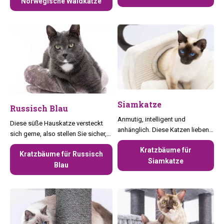
Norwegische Waldkatze
Siamkatze
Russisch Blau
Anmutig, intelligent und
Diese süße Hauskatze versteckt
anhänglich. Diese Katzen lieben
sich gerne, also stellen Sie sicher,
einen anspruchsvollen
dass Sie einen Kratzbaum mit
Kratzbäume für
Kratzbaum.
Kratzbäume für Russisch
vielen Versteckmöglichkeiten
Siamkatze
Blau
haben.