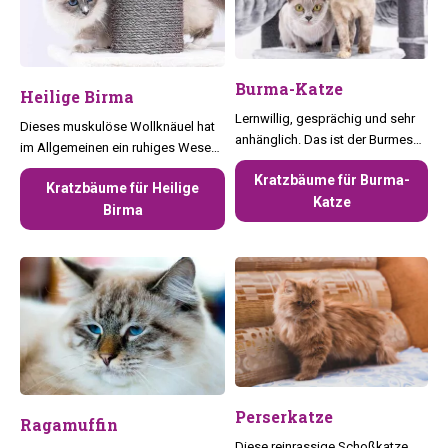
Burma-Katze
Heilige Birma
Lernwillig, gesprächig und sehr
Dieses muskulöse Wollknäuel hat
anhänglich. Das ist der Burmese
im Allgemeinen ein ruhiges Wesen
in einer Nussschale.
und mag Kratzbäume mit vielen
Kratzbäume für Burma-
Kratzbäume für Heilige
Versteckmöglichkeiten.
Katze
Birma
Perserkatze
Ragamuffin
Diese reinrassige Schoßkatze