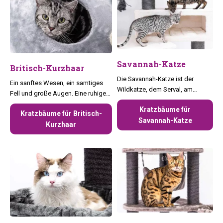
Savannah-Katze
Britisch-Kurzhaar
Die Savannah-Katze ist der
Ein sanftes Wesen, ein samtiges
Wildkatze, dem Serval, am
Fell und große Augen. Eine ruhige
nächsten. Aufgrund ihrer Größe,
Rasse, die sich leicht an jede
Kratzbäume für
Energie und Anhänglichkeit kann
Kratzbäume für Britisch-
Familiensituation anpassen lässt.
Savannah-Katze
es manchmal eine
Kurzhaar
Herausforderung sein, einen
geeigneten Kratzbaum für diese
Tiger zu finden.