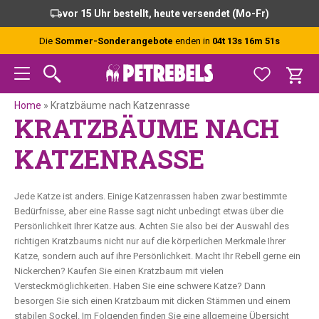
Zur
Skip
Zur
vor 15 Uhr bestellt, heute versendet (Mo-Fr)
Hauptnavigation
to
Fußzeile
springen
main
springen
Die
Sommer-Sonderangebote
enden in
04t 13s 16m 51s
content
Home
»
Kratzbäume nach Katzenrasse
KRATZBÄUME NACH
KATZENRASSE
Jede Katze ist anders. Einige Katzenrassen haben zwar bestimmte
Bedürfnisse, aber eine Rasse sagt nicht unbedingt etwas über die
Persönlichkeit Ihrer Katze aus. Achten Sie also bei der Auswahl des
richtigen Kratzbaums nicht nur auf die körperlichen Merkmale Ihrer
Katze, sondern auch auf ihre Persönlichkeit. Macht Ihr Rebell gerne ein
Nickerchen? Kaufen Sie einen Kratzbaum mit vielen
Versteckmöglichkeiten. Haben Sie eine schwere Katze? Dann
besorgen Sie sich einen Kratzbaum mit dicken Stämmen und einem
stabilen Sockel. Im Folgenden finden Sie eine allgemeine Übersicht