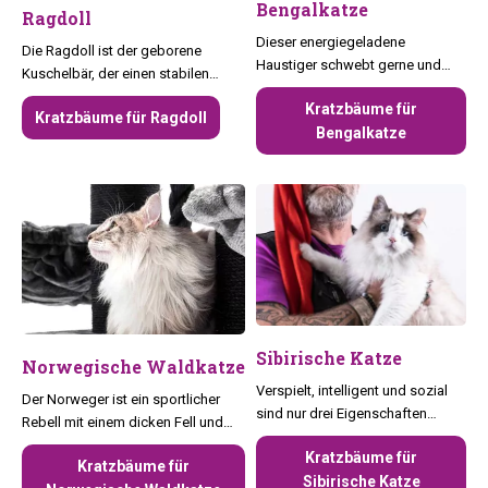
Bengalkatze
Ragdoll
Dieser energiegeladene
Die Ragdoll ist der geborene
Haustiger schwebt gerne und
Kuschelbär, der einen stabilen
muss ausreichend stimuliert
Kratzbaum mit vielen Liegeplätzen
Kratzbäume für
werden, um Langeweile zu
Kratzbäume für Ragdoll
braucht.
Bengalkatze
vermeiden.
Sibirische Katze
Norwegische Waldkatze
Verspielt, intelligent und sozial
Der Norweger ist ein sportlicher
sind nur drei Eigenschaften
Rebell mit einem dicken Fell und
dieses sanften Riesen.
liebt es, zu erkunden
Kratzbäume für
Kratzbäume für
Sibirische Katze