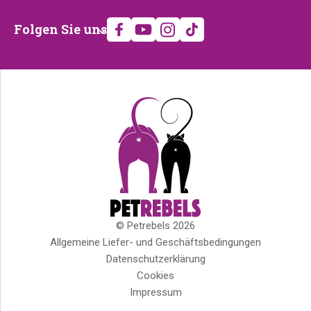
Folgen
Folgen Sie uns
Sie
uns
© Petrebels 2026
Copyright
Allgemeine Liefer- und Geschäftsbedingungen
Datenschutzerklärung
Cookies
Impressum