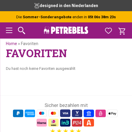
Zur
Skip
Zur
designed in den Niederlanden
Hauptnavigation
to
Fußzeile
springen
main
springen
Die
Sommer-Sonderangebote
enden in
05t 06s 38m 23s
content
Home
»
Favoriten
FAVORITEN
Du hast noch keine Favoriten ausgewählt
Sicher bezahlen mit