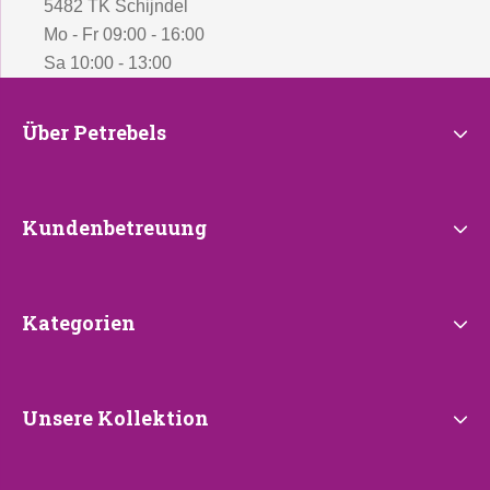
5482 TK Schijndel
Mo - Fr 09:00 - 16:00
Sa 10:00 - 13:00
Über
Über Petrebels
Petrebels
Kundenbetreuung
Kundenbetreuung
Kategorien
Kategorien
Unsere
Unsere Kollektion
Kollektion