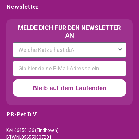
Newsletter
Newsletter
MELDE
DICH FÜR DEN NEWSLETTER
AN
Kattenras
E-mail
Bleib auf dem Laufenden
PR-Pet B.V.
KvK 66450136 (Eindhoven)
BTW NL856558837B01