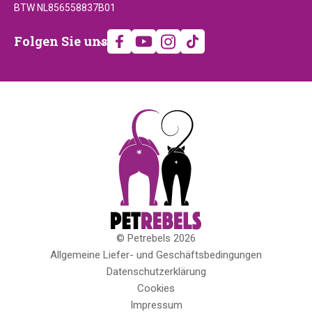
BTW NL856558837B01
Folgen
Folgen Sie uns
Sie
uns
© Petrebels 2026
Copyright
Allgemeine Liefer- und Geschäftsbedingungen
Datenschutzerklärung
Cookies
Impressum