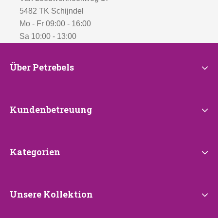
5482 TK Schijndel
Mo - Fr 09:00 - 16:00
Sa 10:00 - 13:00
Über
Über Petrebels
Petrebels
Kundenbetreuung
Kundenbetreuung
Kategorien
Kategorien
Unsere
Unsere Kollektion
Kollektion