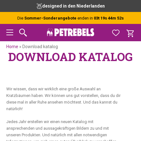
Zur
Skip
Zur
designed in den Niederlanden
Hauptnavigation
to
Fußzeile
springen
main
springen
Die
Sommer-Sonderangebote
enden in
03t 19s 44m 51s
content
Home
»
Download katalog
DOWNLOAD KATALOG
Wir wissen, dass wir wirklich eine große Auswahl an
Kratzbäumen haben. Wir können uns gut vorstellen, dass du dir
diese mal in aller Ruhe ansehen möchtest. Und das kannst du
natürlich!
Jedes Jahr erstellen wir einen neuen Katalog mit
ansprechenden und aussagekräftigen Bildern zu und mit
unseren Produkten. Und natürlich mit allen notwendigen