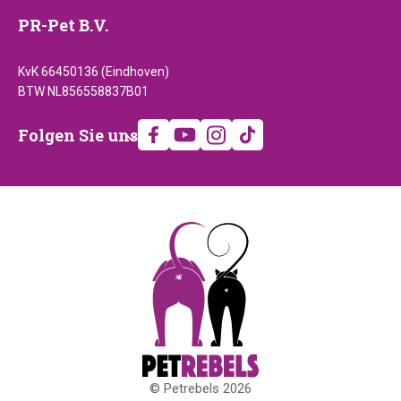
PR-Pet B.V.
KvK 66450136 (Eindhoven)
BTW NL856558837B01
Folgen
Folgen Sie uns
Sie
uns
© Petrebels 2026