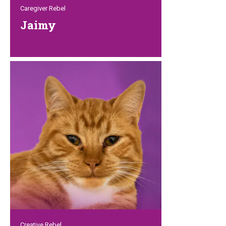
Caregiver Rebel
Jaimy
Jaimy kümmert sich mit viel
Leidenschaft um alle Streunerkatzen in
der Rebel Lounge. Diese weibliche Steve
Irwin hat Katzen, Hunde, Hühner,
Kaninchen und sogar schottische
Hochlandrinder. Diese umfangreiche
Erfahrung mit Tieren kommt ihr bei der
Pflege aller Rebels in der Lounge sehr
zugute. Sie vertrauen ihr voll und ganz –
und wir auch!
Creative Rebel