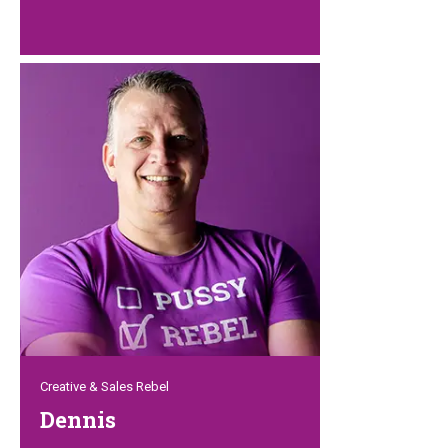
Dieser ruhige und pragmatische Kopf ist
Mitbegründer von Petrebels und verfügt
über nicht weniger als fünfundzwanzig
Jahre Erfahrung in der Heimtierbranche.
Ziemlich beeindruckend. Ohne Detlef
wären wir nicht da, wo wir jetzt sind,
denn durch seine Kenntnis der Kultur im
Fernen Osten arbeiten wir mit unseren
Partnern in Asien auf Augenhöhe in einer
sehr angenehmen Atmosphäre
zusammen.
Creative & Sales Rebel
Dennis