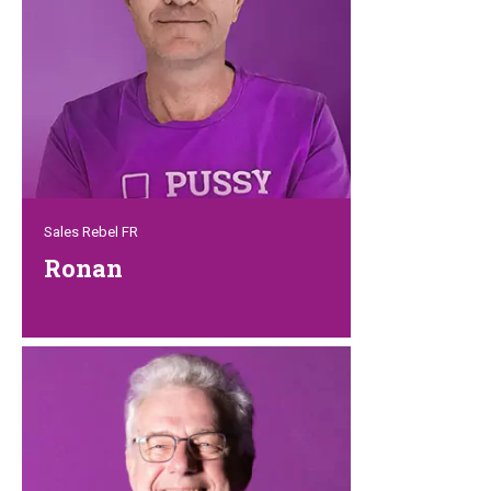
zu motivieren, egal ob von seinem
Hauptbüro in Schijndel oder seinem
zweiten Zuhause auf Bali aus.
Sales Rebel FR
Ronan
„Comment puis-je vous aider?“ hört man,
wenn man ihn anruft. Ronan ist für alle
französischsprachigen Kunden da. Er ist
Vollblut-Verkäufer und immer für unsere
Kunden erreichbar. Er leistet
ausgezeichnete Arbeit und kann jede
Menge Erfahrung in der Heimtierbranche