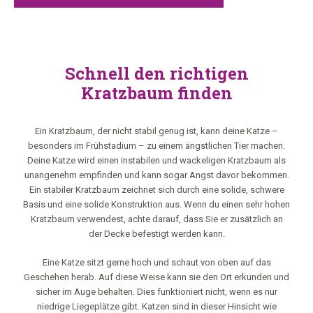
Dieser kuschelige Plüschball ist zu Recht
das Gesicht unseres Unternehmens. Wir
lieben diesen kleinen Racker und er ist
schon von Anfang an unser
liebgewonnener Wegbegleiter und
Schnell den richtigen
seitdem mit unserer Marke verbunden
Kratzbaum finden
und nicht mehr wegzudenken. Jeden
Tag setzt er all seine Kratz-, Spiel-,
Kletter- und Schlaffähigkeiten ein, um
Ein Kratzbaum, der nicht stabil genug ist, kann deine Katze –
unseren Katzenmöbeln einem
besonders im Frühstadium – zu einem ängstlichen Tier machen.
ausgiebigen Stresstest zu unterziehen.
Deine Katze wird einen instabilen und wackeligen Kratzbaum als
unangenehm empfinden und kann sogar Angst davor bekommen.
Ein stabiler Kratzbaum zeichnet sich durch eine solide, schwere
Basis und eine solide Konstruktion aus. Wenn du einen sehr hohen
Kratzbaum verwendest, achte darauf, dass Sie er zusätzlich an
der Decke befestigt werden kann.
Eine Katze sitzt gerne hoch und schaut von oben auf das
Geschehen herab. Auf diese Weise kann sie den Ort erkunden und
sicher im Auge behalten. Dies funktioniert nicht, wenn es nur
niedrige Liegeplätze gibt. Katzen sind in dieser Hinsicht wie