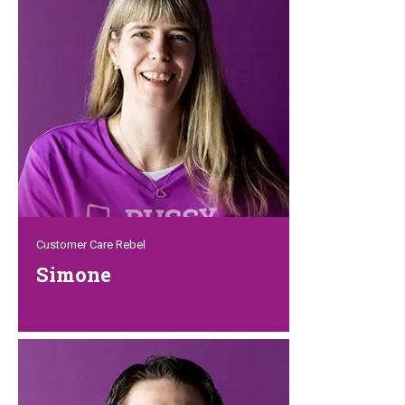
geduldig zuhört und erst dann urteilt und
handelt. Und sie ist – genau wie alle
anderen Rebellen – eine große
Tierliebhaberin. So ist das dann wohl,
wenn man mit drei Katzen
zusammenlebt!
Customer Care Rebel
Simone
Bei Simone ist die Katze immer Königin.
Auch der Kunde bekommt bei ihr immer
Gehör und eine freundliche Beratung und
ein kundenfreundliches Ergebnis. Sie ist
eine Perfektionistin in allen Belangen und