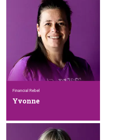
gefährlich aus ist aber in Wirklichkeit
supercool, megalieb und ein echter
Tierfreund. Er ist stets für einen da und
immer hilfsbereit. Man kann ihn zu jeder
Tages- und Nachtzeit anrufen und er ist
sofort zur Stelle. Tipp: Wenn du ihn mal
kennerlernen möchtest oder einfach nur
mal in natura sehen möchtest, komm
einfach zu einer unserer Ausstellungen.
Er wird dich
Financial Rebel
Yvonne
Yvonne sorgt mit Liebe und viel Hingabe
dafür, dass Petrebels finanziell gesund
ist und bleibt. Sie ist mit Herz und Seele
bei der Sache. Sie ist jemand, der