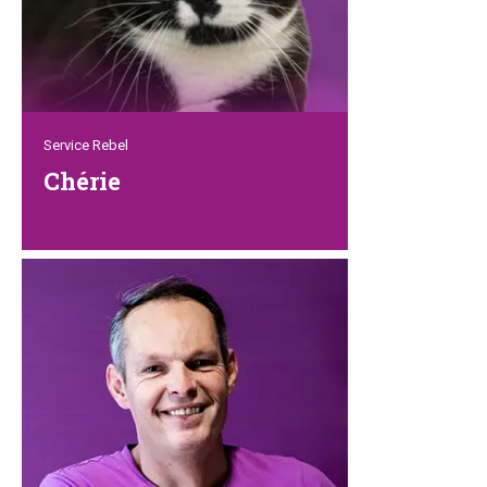
Service Rebel
Chérie
Chérie ist die erste Person, der Sie
begegnen, wenn Sie Petrebels anrufen,
eine E-Mail senden oder besuchen. Noch
bevor Sie die Türklinke unseres
Showrooms ergreifen, steht sie mit
einem Lächeln und einer Tasse Kaffee
bereit. Dieser reinrassige
Katzenliebhaber ist sogar in unserem
Lager zu finden. Dort sorgt sie dafür,
dass die richtigen Ersatzteile an die
richtige Adresse gelangen.