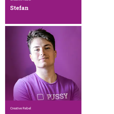
Stefan
Dieser kreative Allrounder strotzt nur so
vor Eigeninitiative und kann bei Petrebels
überall eingesetzt werden. Er liebt es
genauso sehr, Videos zu drehen und zu
bearbeiten, wie er es hasst, fotografiert
zu werden. Wenn du Stefan suchst,
streichelt er wahrscheinlich gerade eine
Katze oder spielt Videospiele –
manchmal sogar beides gleichzeitig.
Creative Rebel