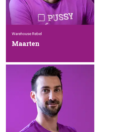
Warehouse Rebel
Maarten
Wenn du irgendetwas von unserem
Warenlager benötigst, musst du erst
einmal an Maarten vorbei! Ist aber gar
nicht so schwer, weil er nett, freundlich,
optimistisch und hilfsbereit ist. Er sorgt
dafür, dass du deinen Kratzbaum schnell
und zuverlässig bekommst. Wir arbeiten
sehr gerne mit ihm zusammen. Für unser
Team ist er von unschätzbarem Wert.