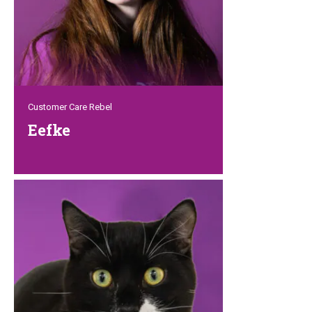
die du bekommen kannst.
Customer Care Rebel
Eefke
Eefke verbindet ihre Arbeit im
Kundenservice mit ihrer Ausbildung zur
Hundepflegerin. Während sie also
Kunden bei ihren Fragen hilft, lernt sie
gleichzeitig alles über Fell, Pflege und
ihre vierbeinigen Kunden. Mit ihrer Liebe
zu Tieren und ihrer freundlichen Art
bringt sie genau die herzliche Rebel-
Energie mit, die unsere Kunden so
schätzen.