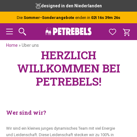
Zur
Skip
Zur
kostenlose Beratung durch unsere Experten
Hauptnavigation
to
Fußzeile
springen
main
springen
Die
Sommer-Sonderangebote
enden in
02t 16s 39m 25s
content
Home
»
Uber uns
HERZLICH
WILLKOMMEN BEI
PETREBELS!
Wer sind wir?
Wir sind ein kleines junges dynamisches Team mit viel Energie
und Leidenschaft. Diese Leidenschaft stecken wir zu 100% in