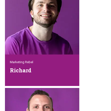
sie tut alles, um unsere Kunden zu
helfen. Und all das immer mit einem
Lächeln, denn Simones Lebensmotto
lautet: „Ein Tag ohne Lächeln ist ein
verlorener Tag“.
Marketing Rebel
Richard
Unser Charmeur! Wenn du Richard
einmal am Telefon hattest, wirst du ihn
wohl nie wieder vergessen. Seine
Stimme und seine Kundenfreundlichkeit
stechen aus Tausenden hervor. Mit