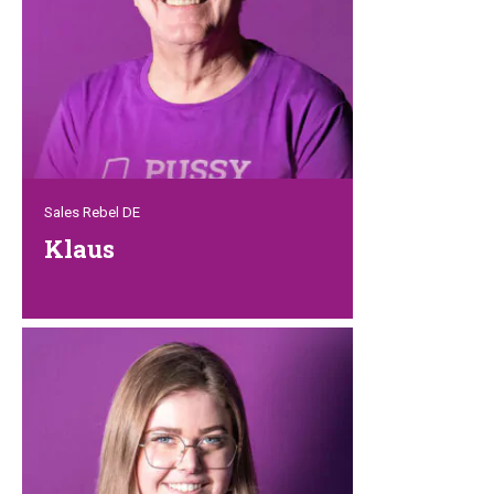
für sich beanspruchen. Sein Hobby ist
das Angeln und Tauchen. Und das liegt ja
auch nahe, da er direkt am Meer lebt.
Und darauf sind wir bestimmt nicht
neidisch…
Sales Rebel DE
Klaus
Klaus ist unsere graue Eminenz und
deutscher Vertriebsbeauftragter. Er hat
jahrzehntelange Erfahrung im Verkauf
und steht unseren deutschen
Zoofachgeschäften mit Rat und Tat zur
Seite. Er hat auch immer ein offenes Ohr
für uns Kollegen. In seiner Freizeit sitzt er
gerne in seinem Garten an seinem Teich