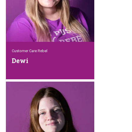
und entspannt.
Customer Care Rebel
Dewi
Dewi ist eine junge, temperamentvolle
Frau, die gerne plaudert. Sie ist
serviceorientiert und trinkt gerne eine
Tasse Kaffee. Diese gesprächige,
extrovertierte Frau ist eine wertvolle
Bereicherung für Petrebels und kann es
kaum erwarten, dir zu helfen! Auch gut
zu wissen: Sie ist sehr lernbegierig, also
kannst du mit aller Flexibilität rechnen,