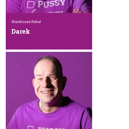
Warehouse Rebel
Darek
Darek ist das neueste Mitglied unseres
Lagerteams. Bestellungen
kommissionieren, Container entladen,
Retouren prüfen und schlechte Witze
machen sind für den starken Rebellen
kein Problem. Für dieses polnische
Arbeitstier ist kein Job zu hart. eine
echte Bereicherung für unser Team!