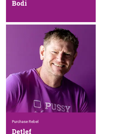
Bodi
Unser Zweitjüngster Rebel Bodi…kreativ
und energiegeladen. Er weiß alles über
Social Media, Videoschnitt und so weiter.
Mit viel Enthusiasmus wird Bodi alles
unter die Lupe nehmen, um Petrebels
das modernste Aussehen zu geben, das
es verdient.
Purchase Rebel
Detlef