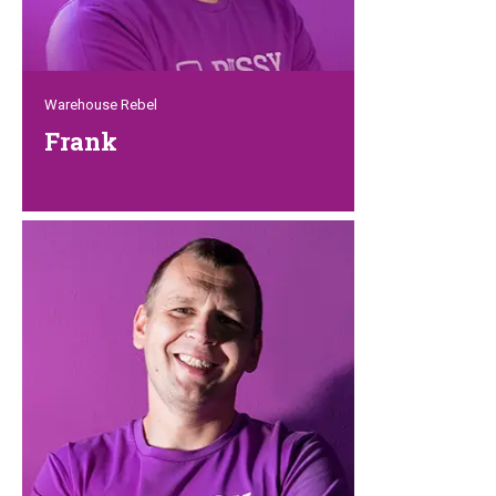
Warehouse Rebel
Frank
Frank ist unser Neuzugang bei Petrebels.
Tatkräftig und aufmerksam kümmert er
sich um alle ein- und ausgehenden
Waren. Als ehemaliger Profikicker triff
Frank jeden Tag an, um zu gewinnen.
Diese Siegermentalität ist genau das,
was wir uns bei Petrebels wünschen!