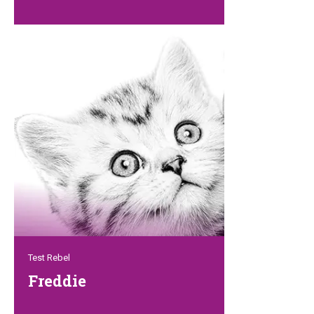
Dennis ist nicht nur der Mitbegründer von
Petrebels, sondern auch für den Vertrieb
verantwortlich. Er ist wohl der kreative
Kopf unserer Marke. Und als ob das noch
nicht genug wäre, hat er immer neue
Ideen, wie die Dinge besser, schneller
oder einfacher werden können. Dennis
ist stolz auf sein Team und arbeitet hart.
Aber nie ohne dabei aus den Augen zu
verlieren, dass es in erster Linie Spaß
machen und bleiben muss.
Test Rebel
Freddie