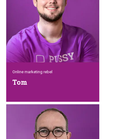
Richard kann man viel lachen, aber er hat
auch eine ernste und nachdenkliche
Seite. Sein weiteres Spezialgebiet das
das Marketing bzw. Online-Marketing.
Auch deshalb sehen alle unsere digitalen
Plattformen immer erstklassig und
picobello aus.
Online marketing rebel
Tom
Online-Marketingstrategien entwickeln,
an SEO und SEA arbeiten und unsere
Website optimieren – für diesen
vielseitigen Rebellen ist das kein
Problem. Tom bringt eine Extraportion
Erfahrung mit, um den Rest des Teams