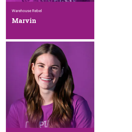
Warehouse Rebel
Marvin
Marvin hat den Wechsel von der IT in
unser Lager vollzogen und Bildschirme
und Systeme gegen Paletten, Produkte
und praktische Arbeit eingetauscht. Mit
seinem technischen Hintergrund, seinem
scharfen Blick fürs Detail und seiner
praxisorientierten Denkweise bringt er
eine neue Perspektive ins Lager. Ein
echter Rebell, der beweist, dass ein
Wechsel der Abteilung ganz neue Wege
für die persönliche Entwicklung eröffnen
kann.