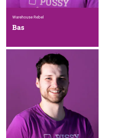
Warehouse Rebel
Bas
Bas ist eine verlässliche Stütze in
unserem lilafarbenen Lager. Er ist immer
für einen Scherz zu haben, außer wenn
es um die Kommissionierung von
Bestellungen geht (die er sehr ernst
nimmt). Außerdem liebt er Katzen,
manchmal kann man ihn sogar in der
Ferne miauen hören. Dank seiner
Erfahrung kommen alle Pakete sicher an
ihrem Bestimmungsort an!