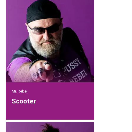
Mr. Rebel
Scooter
Harte Schale – weicher Kern! Dieser
martialische Typ mit seinem langen Bart
und seinen Tätowierungen sieht