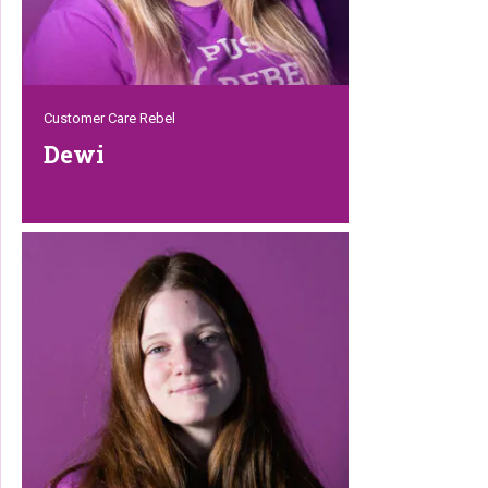
Customer Care Rebel
Dewi
Dewi is een jonge temperamentvolle
dame die graag een praatje maakt. Ze is
service gericht en drinkt graag een bakje
koffie. Deze spraakzame extravert is een
welkome aanwinst voor Petrebels, ze
staat te popelen om je te helpen! Ook
leuk om over haar te weten: ze is erg
leergierig, waardoor je alle flexibiliteit
kunt verwachten.