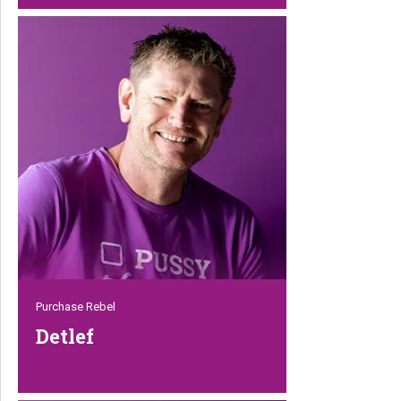
Rebel Bodi: creatief en bomvol ideeën.
Weet alles van social media,
videobewerking en grafisch design. Met
veel enthousiasme neemt Bodi alles
onder de loep om zo Petrebels de meest
moderne uitstraling te geven die het
verdient. Als hij niet bezig is met de
uitstraling van Petrebels, is hij bezig met
het ontwerpen van schitterende nieuwe
krabpalen.
Purchase Rebel
Detlef
Deze kalme en pragmatische ingestelde