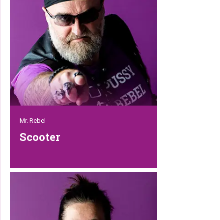
Mr. Rebel
Scooter
Deze ruwe bolster heeft een blanke pit.
Want al ziet hij er superstoer uit met zijn
lange baard en tatoeages, het is een
echte dierenvriend. En wil je iets vragen
of heb je hulp nodig? Bel hem dan
gewoon even, want hij lost het meteen