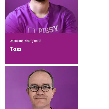
platformen er altijd tiptop uitzien!
Online marketing rebel
Tom
Online marketingstrategieën bedenken,
bezig zijn met SEO, SEA en onze website
verbeteren, dat is allemaal geen
probleem voor deze veelzijdige rebel.
Tom heeft een hoop ervaring en
motiveert de rest van het team, of hij nu
vanuit zijn hoofdkantoor in Schijndel
werkt of vanuit zijn tweede thuis op Bali.