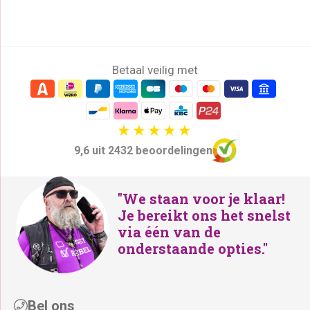
kittenjaren bij ons merk betrokken is. Hij
zet elke dag al zijn krab-, speel-, kleim-
en slaaptalent in om onze
kattenmeubels uitvoerig te testen
Betaal veilig met
9,6 uit 2432 beoordelingen
"We staan voor je klaar!
Je bereikt ons het snelst
via één van de
onderstaande opties."
Bel ons