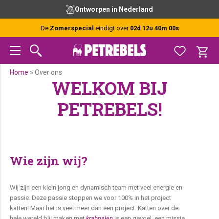
Spring
Door
Spring
Gratis advies van onze experts
naar
naar
naar
de
de
de
De
Zomerspecial
eindigt over
02d 12u 39m 59s
hoofdnavigatie
hoofd
voettekst
inhoud
Home
»
Over ons
WELKOM BIJ
PETREBELS!
Wie zijn wij?
Wij zijn een klein jong en dynamisch team met veel energie en
passie. Deze passie stoppen we voor 100% in het project
katten! Maar het is veel meer dan een project. Katten over de
hele wereld blij maken met
krabpalen
is een gevoel, een missie,