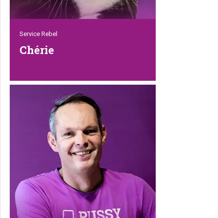
Service Rebel
Chérie
Chérie is de eerste die je tegen komt als
je Petrebels belt, mailt of de showroom
bezoekt. Al voordat je de deurklink van
onze showroom vastpakt, staat ze al
klaar met een lach en een kop koffie.
Deze rasechte kattenliefhebber is zelfs
in ons magazijn te vinden. Daar zorgt ze
er voor dat de juiste reserveonderdelen
op het juiste adres terecht komen.