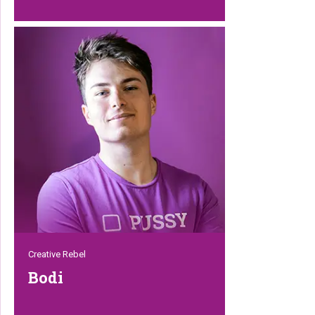
Deze creatieve duizendpoot barst van
het initiatief en kan overal bij Petrebels
worden ingezet. Hij houdt net zo veel van
het filmen en bewerken van video’s als hij
er een hekel aan heeft om
gefotografeerd te worden. Als je Stefan
zoekt, is hij waarschijnlijk een kat aan het
aaien of aan het gamen, soms zelfs
allebei tegelijk.
Creative Rebel
Bodi