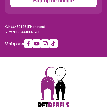
Blijf op de hoogte
KvK 66450136 (Eindhoven)
BTW NL856558837B01
Volg
Volg ons
ons