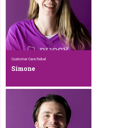
met 3 katten (Tommy, Freddie en Pip)
samenwoont!
Customer Care Rebel
Simone
Bij Simone is de Kat altijd Koning. De klant
trouwens ook – zij zijn immers de reden
waarom we zo hard werken met zijn
allen. Een perfectionist op de goede
manier, want ze doet er alles aan om
onze klanten te helpen. En altijd met een
glimlach, want Simone’s levensmotto is:
“Een dag zonder glimlach, is een verloren