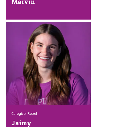
Marvin
Marvin heeft de overstap gemaakt van IT
naar ons magazijn, waarbij hij
beeldschermen en systemen heeft
ingeruild voor pallets, producten en
hands-on werk. Met zijn technische
achtergrond, scherp oog voor detail en
praktische instelling brengt hij een frisse
blik in het magazijn. Een echte Rebel die
bewijst dat een overstap naar een
andere afdeling een heel nieuwe manier
van groeien kan openen.
Caregiver Rebel
Jaimy