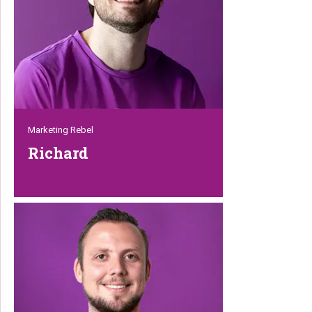
dag”.
Marketing Rebel
Richard
Als je Richard een keer aan de telefoon
hebt gehad, vergeet je hem nooit meer –
zijn stem herken je uit duizenden. Met
Richard kun je ontzettend lachen, maar
hij heeft ook een serieuze kant.
Marketing is helemaal zijn ding en dat
neemt hij dan ook bloedserieus. En dat is
ook de reden dat al onze digitale