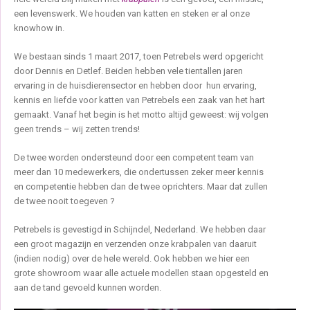
een levenswerk. We houden van katten en steken er al onze
knowhow in.
We bestaan sinds 1 maart 2017, toen Petrebels werd opgericht
door Dennis en Detlef. Beiden hebben vele tientallen jaren
ervaring in de huisdierensector en hebben door hun ervaring,
kennis en liefde voor katten van Petrebels een zaak van het hart
gemaakt. Vanaf het begin is het motto altijd geweest: wij volgen
geen trends – wij zetten trends!
De twee worden ondersteund door een competent team van
meer dan 10 medewerkers, die ondertussen zeker meer kennis
en competentie hebben dan de twee oprichters. Maar dat zullen
de twee nooit toegeven ?
Petrebels is gevestigd in Schijndel, Nederland. We hebben daar
een groot magazijn en verzenden onze krabpalen van daaruit
(indien nodig) over de hele wereld. Ook hebben we hier een
grote showroom waar alle actuele modellen staan opgesteld en
aan de tand gevoeld kunnen worden.