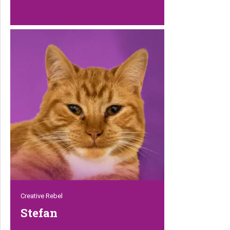
Jaimy zorgt met veel passie voor alle
zwerfkatten in de Rebel Lounge. Deze
vrouwelijke Steve Irwin heeft katten,
honden, kippen, konijnen en zelfs
Schotse hooglanders. Die ruime ervaring
met dieren komt goed van pas bij het
verzorgen van alle Rebels in de Lounge.
Ze vertrouwen haar volledig, en wij ook!
Creative Rebel
Stefan