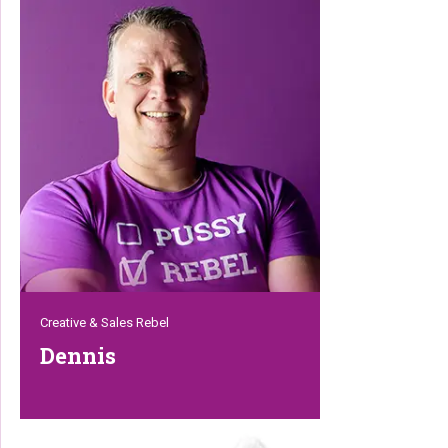
topper is medeoprichter van Petrebels
en heeft maar liefst meer dan
vijfentwintig jaar ervaring in de
huisdierenbranche. Best indrukwekkend.
Zonder Detlef zijn we echt nergens, want
door zijn kennis van de cultuur in het
Verre Oosten werken we op een hele
fijne manier samen met onze partners in
Azië.
Creative & Sales Rebel
Dennis
Naast oprichter van Petrebels, is Dennis
verantwoordelijk voor de sales en één