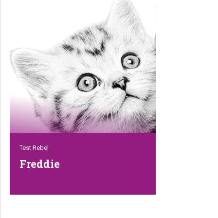
van de creatieve breinen van het merk.
Alsof dat nog niet genoeg is, heeft hij ook
altijd nieuwe ideeën over hoe dingen
beter, sneller of makkelijker kunnen.
Dennis is trots op zijn team en werkt
keihard. Maar nooit zonder uit het oog te
verliezen dat het leuk moet zijn én
blijven!
Test Rebel
Freddie
Deze eigenwijze pluizenbol is met recht
het gezicht van onze zaak. Onze
geliefde mascotte, die al vanaf zijn jonge