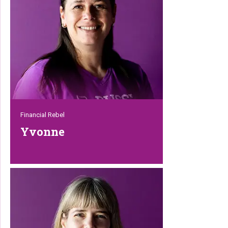
voor je op. Tip: kom eens langs op een
van onze internationale shows, want dan
kun je hem ontmoeten.
Financial Rebel
Yvonne
Yvonne zorgt er met liefde en heel veel
toewijding voor dat Petrebels financieel
gezond is en blijft. Iemand met hart voor
de zaak, die eerst geduldig luistert en
daarna pas oordeelt. En ze is – net als
alle andere Rebels – een enorme
dierenvriend. Kan ook niet anders, als je