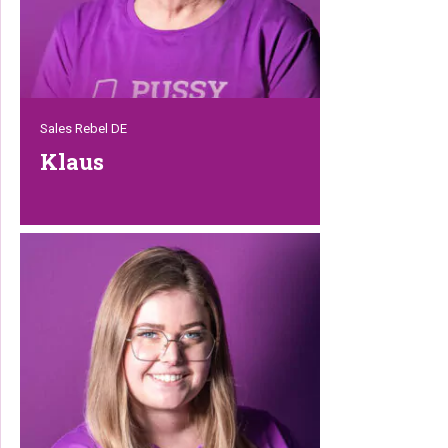
Sales Rebel DE
Klaus
Klaus is onze grijze eminentie en Duitse
vertegenwoordiger. Hij heeft tientallen
jaren ervaring in de verkoop en
ondersteunt onze Duitse dierenwinkels
met hulp en advies. Hij heeft ook altijd
een open oor voor ons collega’s. In zijn
vrije tijd zit hij graag in zijn tuin bij zijn
vijver te relaxen.