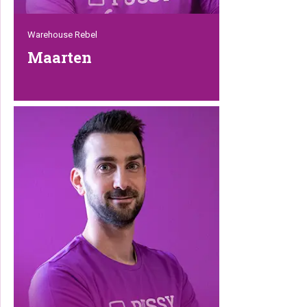
Warehouse Rebel
Maarten
Als je iets nodig zou hebben van ons
distributiecentrum, dan moet je eerst
langs onze Maarten. Maar dat is niet zo
moeilijk hoor, want hij is hartstikke aardig.
Altijd optimistisch en behulpzaam. En
daarom werkt iedereen heel graag met
hem samen. Hij is dan ook van
onschatbare waarde voor ons team.