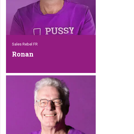
Sales Rebel FR
Ronan
“Comment puis-je vous aider ?”, dat hoor
je wanneer je Ronan belt. Hij staat
namelijk al onze Franstalige klanten te
woord vanuit Bretagne, Frankrijk. En dat
gaat hem uitstekend af, want hij heeft
enorm veel ervaring in de
huisdierenbranche. Verder vist hij graag
en duikt wekelijks zijn maaltijden in zee
op. En daar zijn we allemaal heel erg
jaloers op !