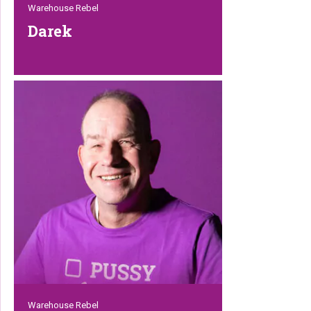
Warehouse Rebel
Darek
Darek is het nieuwste lid van ons
magazijn-team. Orders picken,
containers lossen, het controleren van
retouren en het maken van slechte
grappen zijn geen probleem voor deze
sterke rebel. Geen klus is te zwaar voor
dit Poolse werkpaard; een echte aanwist
voor ons team!
Warehouse Rebel