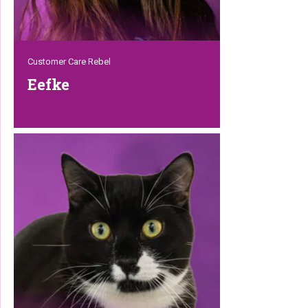
Customer Care Rebel
Eefke
Eefke combineert haar werk in de
klantenservice met haar opleiding tot
hondentrimmer. Dus terwijl ze klanten
helpt met hun vragen, leert ze ook alles
over vachten, verzorging en haar
viervoetige klanten. Met haar liefde voor
dieren en haar vriendelijke manier van
doen brengt ze precies die warme Rebel-
energie die onze klanten zo waarderen.