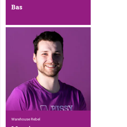
Bas
Bas is een betrouwbaar bolwerk in ons
paarse magazijn. Hij is altijd in voor een
grapje, behalve als het gaat om orders
picken (wat hij heel serieus neemt). Hij is
ook dol op katten, soms kun je hem zelfs
in de verte horen miauwen. Dankzij zijn
ervaring komen alle pakketjes zeker
veilig op hun bestemming aan!
Warehouse Rebel