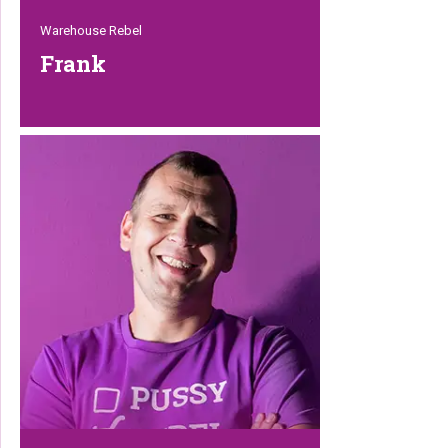
Warehouse Rebel
Frank
Frank is een enthousiaste Rebel met een
humoristische kant. Energiek en
oplettend verzorgt hij alle inkomende en
uitgaande goederen. Deze trotse vader
rent door het magazijn alsof het een
voetbalveld is. Hij is nog droger dan een
rol beschuit en loopt met een potje zout
in zijn broekzak voor de flauwe grappen.