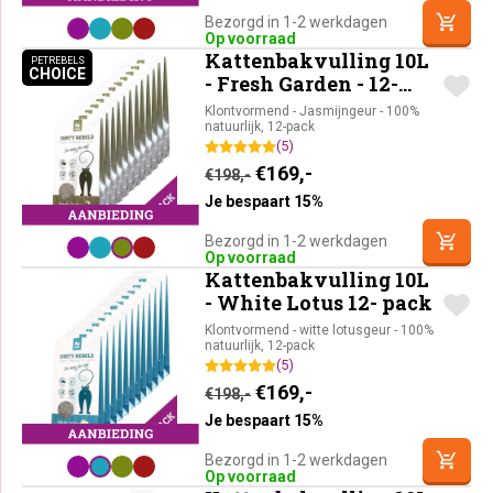
Bezorgd in 1-2 werkdagen
Op voorraad
Kattenbakvulling 10L
PETREBELS
CHOICE
PETREBELS CHOICE
- Fresh Garden - 12-
pack
Klontvormend - Jasmijngeur - 100%
natuurlijk, 12-pack
(5)
Oorspronkelijke prijs was:
Huidige prijs is: €16
€
169,-
€
198,-
Je bespaart 15%
Bezorgd in 1-2 werkdagen
Op voorraad
Kattenbakvulling 10L
- White Lotus 12- pack
Klontvormend - witte lotusgeur - 100%
natuurlijk, 12-pack
(5)
Oorspronkelijke prijs was:
Huidige prijs is: €16
€
169,-
€
198,-
Je bespaart 15%
Bezorgd in 1-2 werkdagen
Op voorraad