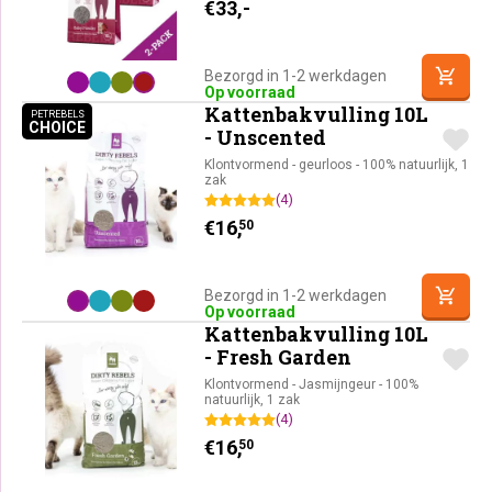
€
33,-
Bezorgd in 1-2 werkdagen
Op voorraad
Kattenbakvulling 10L
PETREBELS
CHOICE
PETREBELS CHOICE
- Unscented
Klontvormend - geurloos - 100% natuurlijk, 1
zak
(4)
€
16,
50
Bezorgd in 1-2 werkdagen
Op voorraad
Kattenbakvulling 10L
- Fresh Garden
Klontvormend - Jasmijngeur - 100%
natuurlijk, 1 zak
(4)
€
16,
50