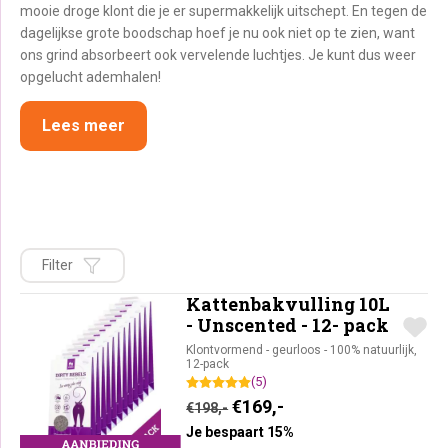
mooie droge klont die je er supermakkelijk uitschept. En tegen de
dagelijkse grote boodschap hoef je nu ook niet op te zien, want
ons grind absorbeert ook vervelende luchtjes. Je kunt dus weer
opgelucht ademhalen!
Lees meer
Filter
Kattenbakvulling 10L
- Unscented - 12- pack
Klontvormend - geurloos - 100% natuurlijk,
12-pack
(5)
Oorspronkelijke prijs was:
Huidige prijs is: €16
€
169,-
€
198,-
Je bespaart 15%