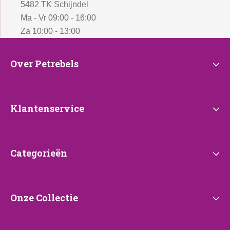
5482 TK Schijndel
Ma - Vr 09:00 - 16:00
Za 10:00 - 13:00
Over
Over Petrebels
Petrebels
Klantenservice
Klantenservice
Categorieën
Categorieën
Onze
Onze Collectie
Collectie