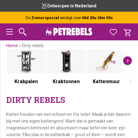
Spring
Door
Spring
Spring
Ontworpen in Nederland
naar
naar
naar
naar
de
de
de
de
De
Zomerspecial
eindigt over
04d 20u 26m 55s
hoofdnavigatie
hoofd
eerste
voettekst
inhoud
sidebar
Home
»
Dirty rebels
Krabpalen
Krabtonnen
Kattenmuur
Kra
DIRTY REBELS
Katten houden van een schoon en fris toilet. Maak je kat daarom
blij met ons eigen kattengrind. Want dat is gemaakt van
magnesium bentoniet en absorbeert maar liefst vier keer zijn
volume. Elke plas in de kattenbak – groot of klein – wordt een