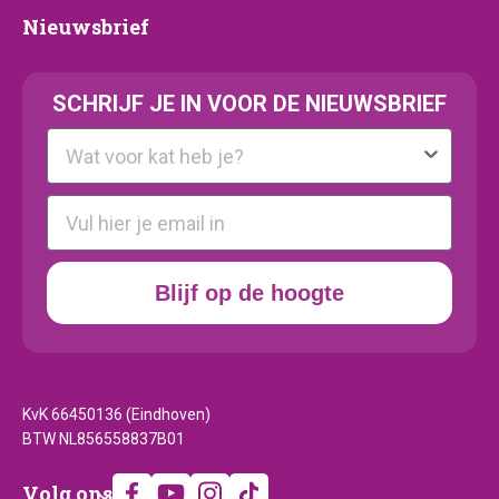
Nieuwsbrief
Nieuwsbrief
SCHRIJF JE IN VOOR DE NIEUWSBRIEF
Kattenras
E-mail
Blijf op de hoogte
KvK 66450136 (Eindhoven)
BTW NL856558837B01
Volg
Volg ons