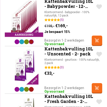
Kattenbakvulling 10L
- Babypowder - 12-
pack
Klontvormend - babypoeder - 100%
natuurlijk, 12-pack
(5)
Oorspronkelijke prijs was:
Huidige prijs is: €16
€
169,-
€
198,-
Je bespaart 15%
Bezorgd in 1-2 werkdagen
Op voorraad
Kattenbakvulling 10L
- Unscented - 2- pack
Klontvormend - geurloos - 100% natuurlijk,
2-pack
(3)
€
33,-
Bezorgd in 1-2 werkdagen
Op voorraad
Kattenbakvulling 10L
- Fresh Garden - 2-
pack