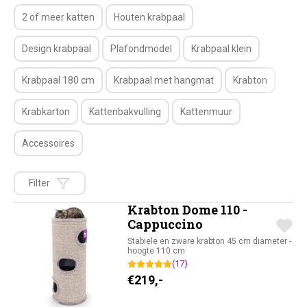
2 of meer katten
Houten krabpaal
Design krabpaal
Plafondmodel
Krabpaal klein
Krabpaal 180 cm
Krabpaal met hangmat
Krabton
Krabkarton
Kattenbakvulling
Kattenmuur
Accessoires
Filter
Krabton Dome 110 -
Cappuccino
Stabiele en zware krabton 45 cm diameter -
hoogte 110 cm
(17)
€
219,-