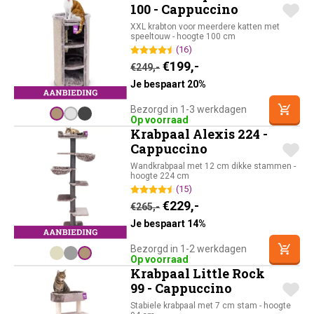
100 - Cappuccino
XXL krabton voor meerdere katten met
speeltouw - hoogte 100 cm
(16)
Oorspronkelijke prijs was:
Huidige prijs is: €19
€
199,-
€
249,-
Je bespaart 20%
Bezorgd in 1-3 werkdagen
Op voorraad
Krabpaal Alexis 224 -
Cappuccino
Wandkrabpaal met 12 cm dikke stammen -
hoogte 224 cm
(15)
Oorspronkelijke prijs was:
Huidige prijs is: €22
€
229,-
€
265,-
Je bespaart 14%
Bezorgd in 1-2 werkdagen
Op voorraad
Krabpaal Little Rock
99 - Cappuccino
Stabiele krabpaal met 7 cm stam - hoogte