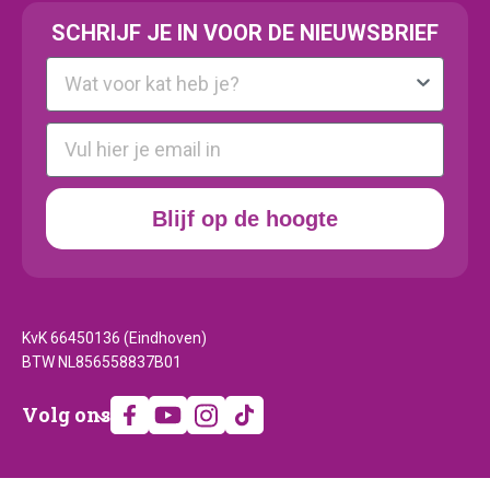
SCHRIJF JE IN VOOR DE NIEUWSBRIEF
Kattenras
E-mail
Blijf op de hoogte
KvK 66450136 (Eindhoven)
BTW NL856558837B01
Volg
Volg ons
ons