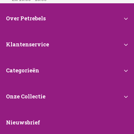
Over
Over Petrebels
Petrebels
Klantenservice
Klantenservice
Categorieën
Categorieën
Onze
Onze Collectie
Collectie
Nieuwsbrief
Nieuwsbrief