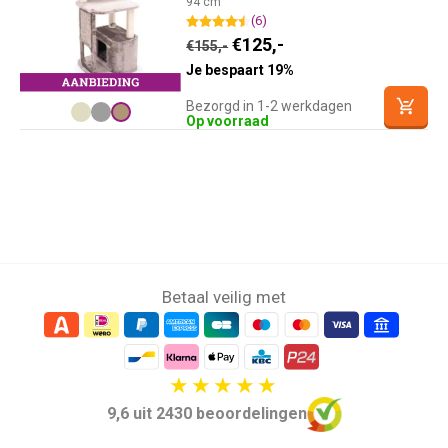
94 cm
(6)
Oorspronkelijke prijs was:
Huidige prijs is: €12
€
125,-
€
155,-
Je bespaart 19%
Bezorgd in 1-2 werkdagen
Op voorraad
Betaal veilig met
9,6 uit 2430 beoordelingen