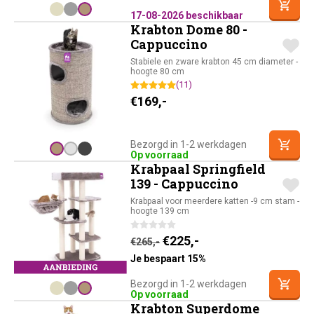
17-08-2026 beschikbaar
Krabton Dome 80 -
Cappuccino
Stabiele en zware krabton 45 cm diameter -
hoogte 80 cm
(11)
€
169,-
Bezorgd in 1-2 werkdagen
Op voorraad
Krabpaal Springfield
139 - Cappuccino
Krabpaal voor meerdere katten -9 cm stam -
hoogte 139 cm
Oorspronkelijke prijs was:
Huidige prijs is: €22
€
225,-
€
265,-
Je bespaart 15%
Bezorgd in 1-2 werkdagen
Op voorraad
Krabton Superdome