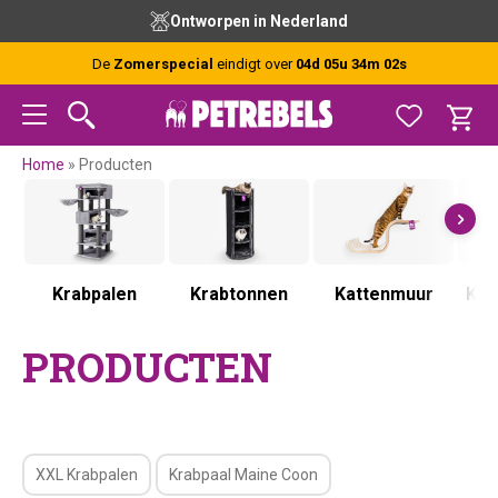
Spring
Door
Spring
Spring
Ontworpen in Nederland
naar
naar
naar
naar
de
de
de
de
De
Zomerspecial
eindigt over
04d 05u 34m 01s
hoofdnavigatie
hoofd
eerste
voettekst
inhoud
sidebar
Home
»
Producten
Krabpalen
Krabtonnen
Kattenmuur
Kra
PRODUCTEN
XXL Krabpalen
Krabpaal Maine Coon