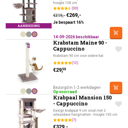
hoogte 158 cm
(30)
Oorspronkelijke prijs was:
Huidige prijs is: €26
€
269,-
€
319,-
Je bespaart 16%
14-09-2026 beschikbaar
Krabstam Maine 90 -
Cappuccino
Krabstam 90 cm voor iedere kat
(12)
€
29,
50
Bezorgd in 1-2 werkdagen
Op voorraad
Krabpaal Mansion 150
- Cappuccino
Design krabpaal 9 cm sisal met 2
uitwasbare hangmatten - hoogte 150 cm
(7)
€
329,-