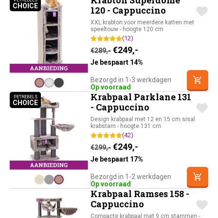
Krabton Superdome
PETREBELS
CHOICE
PETREBELS CHOICE
120 - Cappuccino
XXL krabton voor meerdere katten met
speeltouw - hoogte 120 cm
(12)
Oorspronkelijke prijs was:
Huidige prijs is: €24
€
249,-
€
289,-
Je bespaart 14%
Bezorgd in 1-3 werkdagen
Op voorraad
Krabpaal Parklane 131
PETREBELS
CHOICE
PETREBELS CHOICE
- Cappuccino
Design krabpaal met 12 en 15 cm sisal
krabstam - hoogte 131 cm
(42)
Oorspronkelijke prijs was:
Huidige prijs is: €24
€
249,-
€
299,-
Je bespaart 17%
Bezorgd in 1-2 werkdagen
Op voorraad
Krabpaal Ramses 158 -
Cappuccino
Compacte krabpaal met 9 cm stammen -