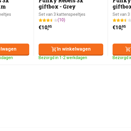
s 3x
Funky Rebels 3x
Funky 
eam
giftbox - Grey
giftbo
eltjes
Set van 3 kattenspeeltjes
Set van 3
(10)
€
10,
€
10,
95
95
elwagen
In winkelwagen
rkdagen
Bezorgd in 1-2 werkdagen
Bezorgd i