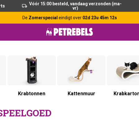
Vóór 15:00 besteld, vandaag verzonden (ma-
rts
vr)
De
Zomerspecial
eindigt over
02d 23u 45m 11s
Krabtonnen
Kattenmuur
Krabkarto
SPEELGOED