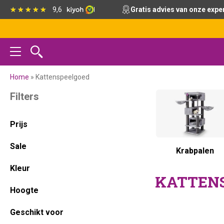
Spring
Door
Spring
Spring
9,6
Gratis advies van onze expe
naar
naar
naar
naar
de
de
de
de
hoofdnavigatie
hoofd
eerste
voettekst
inhoud
sidebar
Home
»
Kattenspeelgoed
Primaire
Filters
Sidebar
Prijs
Sale
Krabpalen
Kleur
KATTEN
Hoogte
Geschikt voor