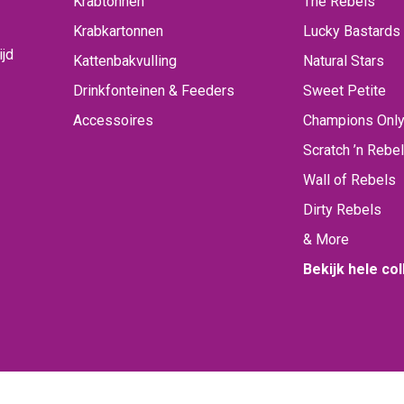
Krabtonnen
The Rebels
Krabkartonnen
Lucky Bastards
ijd
Kattenbakvulling
Natural Stars
Drinkfonteinen & Feeders
Sweet Petite
Accessoires
Champions Onl
Scratch ’n Rebel
Wall of Rebels
Dirty Rebels
& More
Bekijk hele col