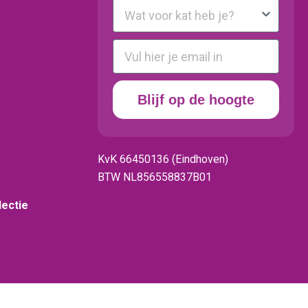
Kattenras
E-mail
y
Blijf op de hoogte
KvK 66450136 (Eindhoven)
BTW NL856558837B01
lectie