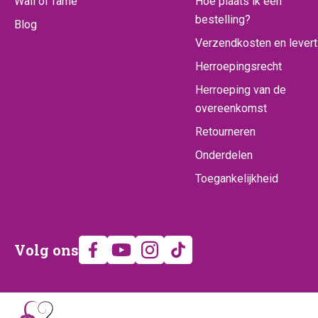
Wall of fame
Hoe plaats ik een
bestelling?
Blog
Verzendkosten en levert
Herroepingsrecht
Herroeping van de
overeenkomst
Retourneren
Onderdelen
Toegankelijkheid
Volg
Volg ons
ons