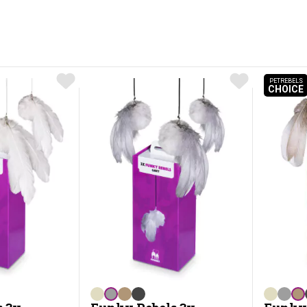
PETREBELS
CHOICE
PETR