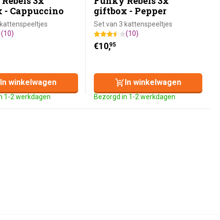
Rebels 3x
Funky Rebels 3x
x - Cappuccino
giftbox - Pepper
 kattenspeeltjes
Set van 3 kattenspeeltjes
(10)
(10)
€
10,
95
In winkelwagen
In winkelwagen
n 1-2 werkdagen
Bezorgd in 1-2 werkdagen