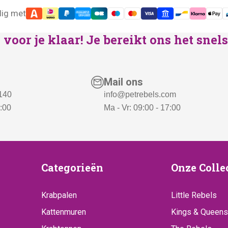
lig met
voor je klaar! Je bereikt ons het sne
Mail ons
 140
info@petrebels.com
7:00
Ma - Vr: 09:00 - 17:00
ice
Categorieën
Onze
Categorieën
Onze Colle
Collecti
Krabpalen
Little Rebels
Kattenmuren
Kings & Queens