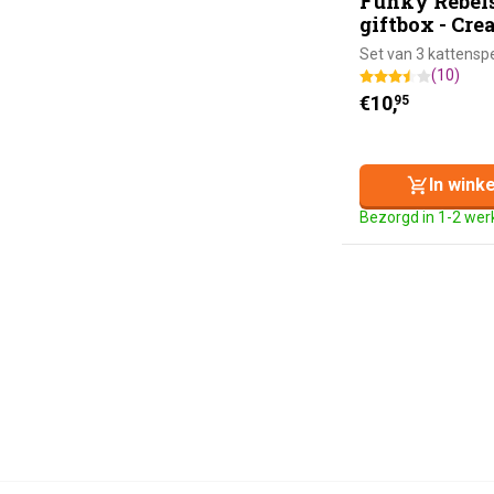
Funky Rebel
giftbox - Cr
Set van 3 kattenspe
(10)
€
10,
95
In wink
Bezorgd in 1-2 we