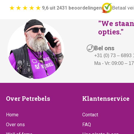
Betaal vei
9,6 uit 2431 beoordelingen
"We staan 
opties."
Bel ons
+31 (0) 73 – 6893
Ma - Vr: 09:00 – 1
Over
Klantenserv
Over Petrebels
Klantenservice
Petrebels
Home
Contact
Over ons
FAQ