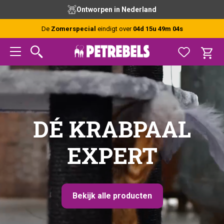
Spring
Door
Spring
Ontworpen in Nederland
naar
naar
naar
de
de
de
De
Zomerspecial
eindigt over
04d 15u 49m 03s
hoofdnavigatie
hoofd
voettekst
inhoud
DÉ KRABPAAL
EXPERT
Bekijk alle producten