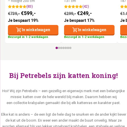
– hoogte 200 cm
131 cm
187
(83)
(42)
Oorspronkelijke prijs was: €739,-.
Huidige prijs is: €599,-.
Oorspronkelijke prijs
Huidige prijs is
€
599,-
€
249,-
€
739,-
€
299,-
€
1.
Je bespaart 19%
Je bespaart 17%
Je 
In winkelwagen
In winkelwagen
Bezorgd in 1-2 werkdagen
Bezorgd in 1-2 werkdagen
Bezo
Bij Petrebels zijn katten koning!
Hoi! Wij zijn Petrebels – een gezellig en eigenwijs merk met een belangrijke
missie: katten over de hele wereld blij maken. Daarom hebben wij
een collectie krabpalen gemaakt die bij elk kattenras en karakter past.
Elke kat is anders – de een ligt de hele dag te snurken en de ander kijkt liever
de kat uit de boom. En weer een ander maakt de buurt onveilig. Maar ze
worden allemaal blij van lekker uitgebreid krabbelen, een stabiele en veilige