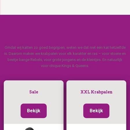
Onze krabpalen en meer
Omdat wij katten zo goed begrijpen, weten we dat niet één kat hetzelfde
is. Daarom maken we krabpalen voor elk karakter en ras – voor stoere en
beetje bange Rebels, voor grote jongens en de kleintjes. En natuurlijk
voor chique Kings & Queens.
Sale
XXL Krabpalen
Bekijk
Bekijk