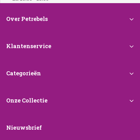
Over
Over Petrebels
Petrebels
Klantenservice
Klantenservice
Categorieën
Categorieën
Onze
Onze Collectie
Collectie
Nieuwsbrief
Nieuwsbrief