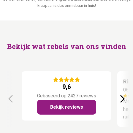
krabpaal is dus onmisbaar in huis!
Bekijk wat rebels van ons vinden
Rin
9,6
06 A
Gebaseerd op 2427 reviews
Met 
Bekijk reviews
heel
ruik 