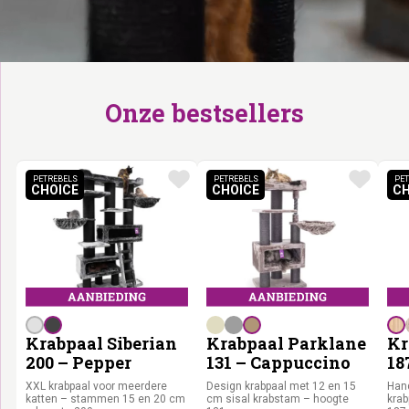
Onze bestsellers
PETREBELS
PETREBELS
PET
CHOICE
CHOICE
CH
PETREBELS CHOICE
PETREBELS CHOICE
Krabpaal Siberian
Krabpaal Parklane
Kr
200 – Pepper
131 – Cappuccino
18
XXL krabpaal voor meerdere
Design krabpaal met 12 en 15
Han
katten – stammen 15 en 20 cm
cm sisal krabstam – hoogte
krab