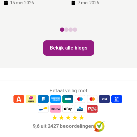
15 mei 2026
7 mei 2026
voorbereiding. Van voeding en
constant miauwen zijn
socialisatie tot spelen en
veelvoorkomende signalen dat
slapen: in deze blog ontdek je
je kat meer uitdaging nodig
alles wat je moet weten om
heeft. Gelukkig kun je daar veel
jouw kitten een veilige en
aan doen. In deze blog lees je
liefdevolle start te geven. Op
hoe je verveling bij katten
deze pagina: 1. Waarom kittens
herkent én voorkomt. Op deze
Bekijk alle blogs
zoveel aandacht […]
[…]
Betaal veilig met
9,6 uit 2427 beoordelingen