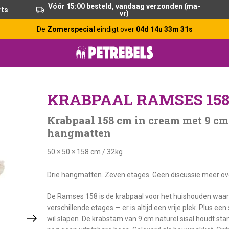
Vóór 15:00 besteld, vandaag verzonden (ma-
rts
vr)
De
Zomerspecial
eindigt over
04d 14u 33m 30s
KRABPAAL RAMSES 158
Krabpaal 158 cm in cream met 9 cm 
hangmatten
50 × 50 × 158 cm
/
32kg
Drie hangmatten. Zeven etages. Geen discussie meer ov
De Ramses 158 is de krabpaal voor het huishouden waar 
verschillende etages — er is altijd een vrije plek. Plus 
wil slapen. De krabstam van 9 cm naturel sisal houdt sta