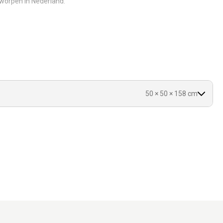
tworpen in Nederland.
gebruik door meerdere katten.
 altijd een vrije plek.
shouden.
50 × 50 × 158 cm