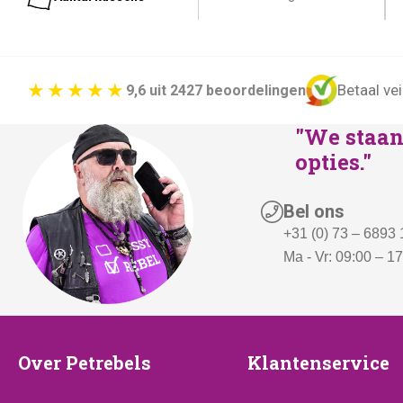
k
s
e
:
p
€
Betaal vei
9,6 uit 2427 beoordelingen
r
2
i
6
"We staan 
j
9
opties."
s
,
w
-
Bel ons
a
.
+31 (0) 73 – 6893
s
Ma - Vr: 09:00 – 1
:
€
3
1
Over
Klantenserv
Over Petrebels
Klantenservice
9
Petrebels
,