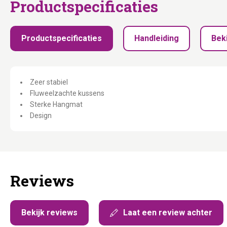
Productspecificaties
Productspecificaties
Handleiding
Beki
Zeer stabiel
Fluweelzachte kussens
Sterke Hangmat
Design
Reviews
Bekijk reviews
Laat een review achter