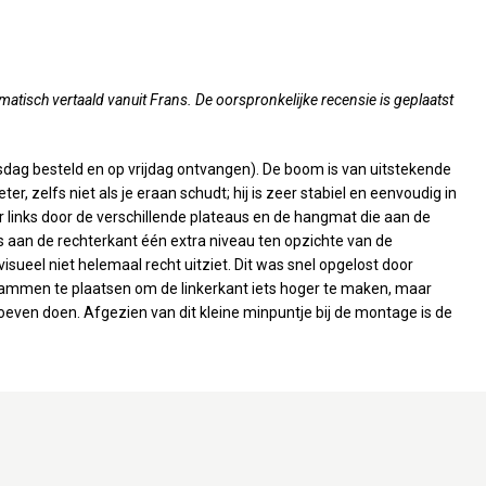
atisch vertaald vanuit Frans. De oorspronkelijke recensie is geplaatst
insdag besteld en op vrijdag ontvangen). De boom is van uitstekende
er, zelfs niet als je eraan schudt; hij is zeer stabiel en eenvoudig in
aar links door de verschillende plateaus en de hangmat die aan de
 is aan de rechterkant één extra niveau ten opzichte van de
isueel niet helemaal recht uitziet. Dit was snel opgelost door
ammen te plaatsen om de linkerkant iets hoger te maken, maar
 hoeven doen. Afgezien van dit kleine minpuntje bij de montage is de