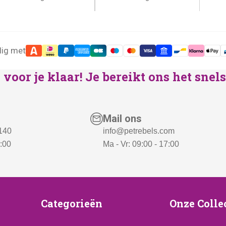
lig met
voor je klaar! Je bereikt ons het sne
Mail ons
 140
info@petrebels.com
7:00
Ma - Vr: 09:00 - 17:00
ice
Categorieën
Onze
Categorieën
Onze Colle
Collecti