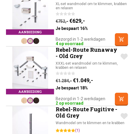
XL-set wandmodel om te klimmen, krabben
en relaxen
Oorspronkelijke prijs was:
Huidige prijs is: €62
€
629,-
€
752,-
Je bespaart 16%
Bezorgd in 1-2 werkdagen
4 op voorraad
Rebel-Route Runaway
- Old Grey
XXXL-set wandmodel om te klimmen,
krabben en relaxen
Oorspronkelijke prijs was
Huidige prijs is: 
€
1.049,-
€
1.284,-
Je bespaart 18%
Bezorgd in 1-2 werkdagen
2 op voorraad
Rebel-Route Fugitive -
Old Grey
Wandmodel om te klimmen en te krabben
(1)