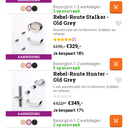
Bezorgd in 1-2 werkdagen
2 op voorraad
Rebel-Route Stalker -
Old Grey
Wandmodel om te klimmen, krabben en
relaxen
(2)
Oorspronkelijke prijs was:
Huidige prijs is: €32
€
329,-
€
399,-
Je bespaart 18%
Bezorgd in 1-2 werkdagen
5 op voorraad
Rebel-Route Hunter -
Old Grey
L-set wandmodel om te klimmen, krabben
en relaxen
Huidige prijs is: €34
Oorspronkelijke prijs was
€
349,-
€
422,
50
Je bespaart 17%
Bezorgd in 1-2 werkdagen
2 op voorraad