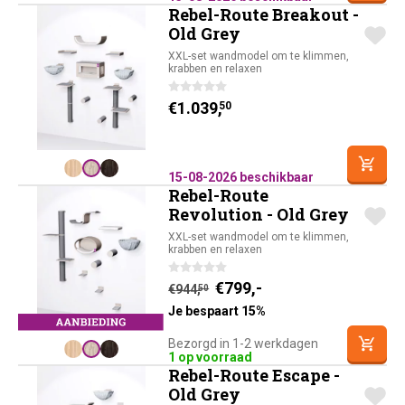
Rebel-Route Breakout -
Old Grey
XXL-set wandmodel om te klimmen,
krabben en relaxen
€
1.039,
50
15-08-2026 beschikbaar
Rebel-Route
Revolution - Old Grey
XXL-set wandmodel om te klimmen,
krabben en relaxen
Huidige prijs is: €79
Oorspronkelijke prijs was
€
799,-
€
944,
50
Je bespaart 15%
Bezorgd in 1-2 werkdagen
1 op voorraad
Rebel-Route Escape -
Old Grey