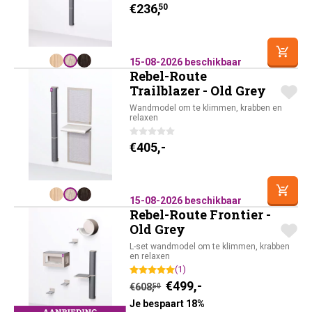
€
236,
50
15-08-2026 beschikbaar
Rebel-Route
Trailblazer - Old Grey
Wandmodel om te klimmen, krabben en
relaxen
€
405,-
15-08-2026 beschikbaar
Rebel-Route Frontier -
Old Grey
L-set wandmodel om te klimmen, krabben
en relaxen
(1)
Huidige prijs is: €49
Oorspronkelijke prijs was
€
499,-
€
608,
50
Je bespaart 18%