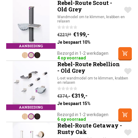
Rebel-Route Scout -
Old Grey
Wandmodel om te klimmen, krabben en
relaxen
Huidige prijs is: €19
Oorspronkelijke prijs was
€
199,-
€
221,
50
Je bespaart 10%
Bezorgd in 1-2 werkdagen
4 op voorraad
Rebel-Route Rebellion
- Old Grey
L-set wandmodel om te klimmen, krabben
en relaxen
Oorspronkelijke prijs was:
Huidige prijs is: €31
€
319,-
€
374,-
Je bespaart 15%
Bezorgd in 1-2 werkdagen
6 op voorraad
Rebel-Route Getaway -
Rusty Oak