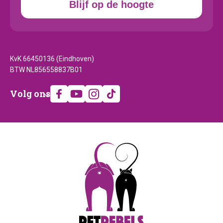
Blijf op de hoogte
KvK 66450136 (Eindhoven)
BTW NL856558837B01
Volg
Volg ons
ons