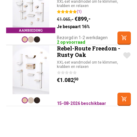
XXL-set wandmodel om te klimmen,
krabben en relaxen
(1)
Oorspronkelijke prijs was
Huidige prijs is: €8
€
899,-
€
1.065,-
Je bespaart 16%
Bezorgd in 1-2 werkdagen
2 op voorraad
Rebel-Route Freedom -
Rusty Oak
XXL-set wandmodel om te klimmen,
krabben en relaxen
€
1.082,
50
15-08-2026 beschikbaar