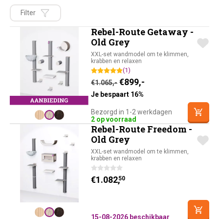
Filter
Rebel-Route Getaway -
Old Grey
XXL-set wandmodel om te klimmen,
krabben en relaxen
(1)
Oorspronkelijke prijs was
Huidige prijs is: €8
€
899,-
€
1.065,-
Je bespaart 16%
Bezorgd in 1-2 werkdagen
2 op voorraad
Rebel-Route Freedom -
Old Grey
XXL-set wandmodel om te klimmen,
krabben en relaxen
€
1.082,
50
15-08-2026 beschikbaar