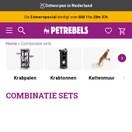
Spring
Door
Spring
Spring
Ontworpen in Nederland
naar
naar
naar
naar
de
de
de
de
De
Zomerspecial
eindigt over
03d 11u 23m 36s
hoofdnavigatie
hoofd
eerste
voettekst
inhoud
sidebar
Home
»
Combinatie sets
Krabpalen
Krabtonnen
Kattenmuur
Kra
COMBINATIE SETS