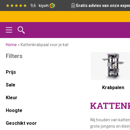
Spring
Door
Spring
Spring
9,6
Gratis advies van onze expe
naar
naar
naar
naar
de
de
de
de
hoofdnavigatie
hoofd
eerste
voettekst
inhoud
sidebar
Home
»
Kattenkrabpaal voor je kat
Primaire
Filters
Sidebar
Prijs
Sale
Krabpalen
Kleur
KATTENK
Hoogte
Wij houden van katten
Geschikt voor
grote jongens en klein