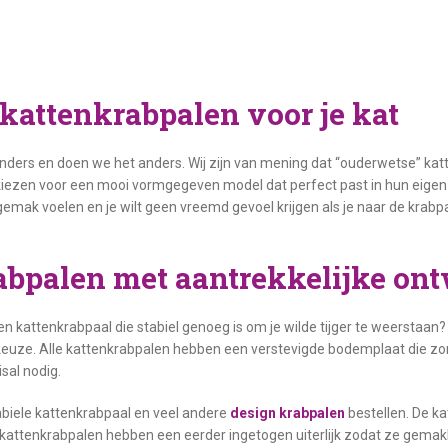
kattenkrabpalen voor je kat
 anders en doen we het anders. Wij zijn van mening dat “ouderwetse” ka
kiezen voor een mooi vormgegeven model dat perfect past in hun eigen sfee
 gemak voelen en je wilt geen vreemd gevoel krijgen als je naar de krab
abpalen met aantrekkelijke on
en kattenkrabpaal die stabiel genoeg is om je wilde tijger te weerstaan
 keuze. Alle kattenkrabpalen hebben een verstevigde bodemplaat die zorg
isal nodig.
tabiele kattenkrabpaal en veel andere
design krabpalen
bestellen. De k
 kattenkrabpalen hebben een eerder ingetogen uiterlijk zodat ze gemak