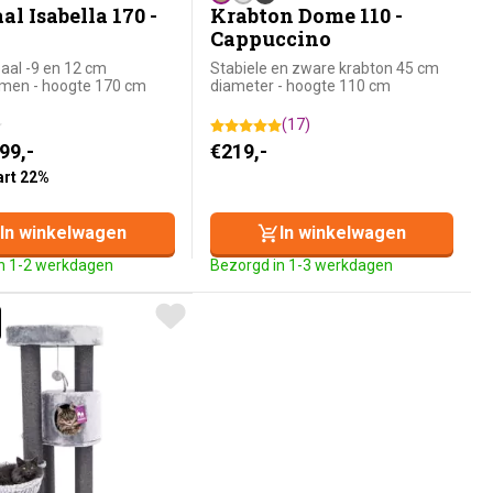
l Isabella 170 -
Krabton Dome 110 -
Cappuccino
aal -9 en 12 cm
Stabiele en zware krabton 45 cm
men - hoogte 170 cm
diameter - hoogte 110 cm
(17)
nkelijke prijs was: €509,-.
prijs is: €399,-.
99,-
€
219,-
art 22%
In winkelwagen
In winkelwagen
n 1-2 werkdagen
Bezorgd in 1-3 werkdagen
EBELS CHOICE