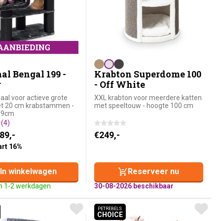
al Bengal 199 -
Krabton Superdome 100
r
- Off White
aal voor actieve grote
XXL krabton voor meerdere katten
et 20 cm krabstammen -
met speeltouw - hoogte 100 cm
99cm
(4)
nkelijke prijs was: €699,-.
prijs is: €589,-.
89,-
€
249,-
art 16%
In winkelwagen
Reserveer nu
n 1-2 werkdagen
30-08-2026 beschikbaar
PETREBELS
CHOICE
EBELS CHOICE
PETREBELS CHOICE