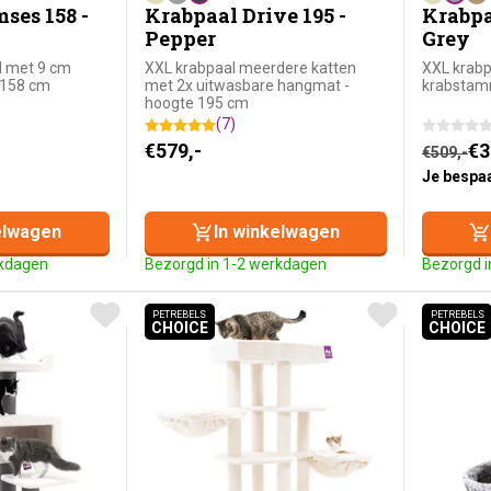
ses 158 -
Krabpaal Drive 195 -
Krabpaa
Pepper
Grey
l met 9 cm
XXL krabpaal meerdere katten
XXL krabp
 158 cm
met 2x uitwasbare hangmat -
krabstam
hoogte 195 cm
(7)
 prijs was: €319,-.
: €269,-.
Oorspro
Huidige 
€
579,-
€
3
€
509,-
Je bespa
elwagen
In winkelwagen
rkdagen
Bezorgd in 1-2 werkdagen
Bezorgd i
PETREBELS
PETREBELS
CHOICE
CHOICE
PETREBELS CHOICE
PETR