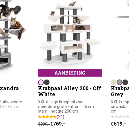
exandra
Krabpaal Alley 200 - Off
Krabpa
White
Grey
2 uitwasbare
XXL design krabpaal voor
XXL krabp
te 177 cm
meerdere grote katten - 15 cm
uitwasbar
stam - hoogte 200 cm
cm
(24)
Oorspronkelijke prijs was: €899,-.
Huidige prijs is: €769,-.
€
769,-
€
519,-
€
899,-