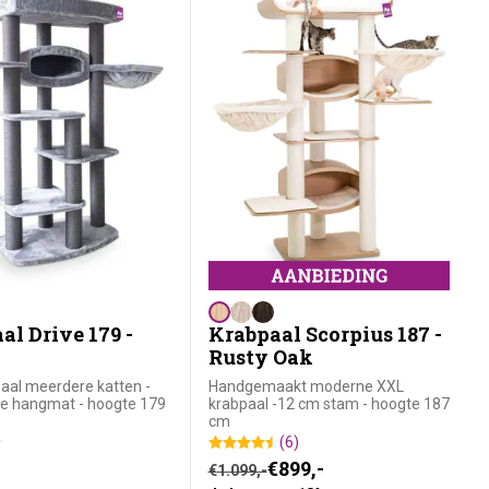
al Drive 179 -
Krabpaal Scorpius 187 -
Rusty Oak
aal meerdere katten -
Handgemaakt moderne XXL
e hangmat - hoogte 179
krabpaal -12 cm stam - hoogte 187
cm
(6)
Oorspronkelijke prijs was: €1.09
Huidige prijs is: €899,-.
€
899,-
€
1.099,-