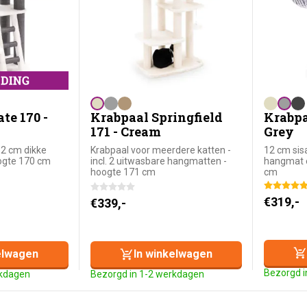
te 170 -
Krabpaal Springfield
Krabpa
171 - Cream
Grey
12 cm dikke
Krabpaal voor meerdere katten -
12 cm sis
ogte 170 cm
incl. 2 uitwasbare hangmatten -
hangmat e
hoogte 171 cm
cm
€
319,-
 prijs was: €489,-.
: €399,-.
€
339,-
elwagen
In winkelwagen
Bezorgd i
rkdagen
Bezorgd in 1-2 werkdagen