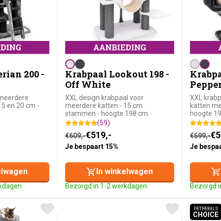
rian 200 -
Krabpaal Lookout 198 -
Krabpa
Off White
Peppe
 meerdere
XXL design krabpaal voor
XXL krabp
5 en 20 cm -
meerdere katten - 15 cm
katten m
stammen - hoogte 198 cm
hoogte 1
(59)
 prijs was: €739,-.
: €599,-.
Oorspronkelijke prijs was: €609,-.
Huidige prijs is: €519,-.
Oorspro
Huidige 
€
519,-
€
5
€
609,-
€
699,-
Je bespaart 15%
Je bespa
elwagen
In winkelwagen
rkdagen
Bezorgd in 1-2 werkdagen
Bezorgd i
PETREBELS
CHOICE
PETR