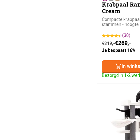
Krabpaal Ram
Cream
Compacte krabpaa
stammen - hoogte
(30)
Oorspronkelijke
Huidige prijs is
€
269,-
€
319,-
Je bespaart 16%
In wink
Bezorgd in 1-2 we