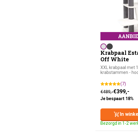
Krabpaal Esta
Off White
XXL krabpaal met 
krabstammen - ho
(7)
Oorspronkelijke
Huidige prijs is
€
399,-
€
489,-
Je bespaart 18%
In wink
Bezorgd in 1-2 we