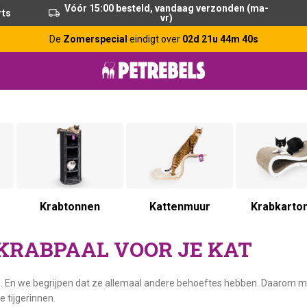
Vóór 15:00 besteld, vandaag verzonden (ma-
rts
vr)
De
Zomerspecial
eindigt over
02d 21u 44m 39s
Krabtonnen
Kattenmuur
Krabkarto
RABPAAL VOOR JE KAT
. En we begrijpen dat ze allemaal andere behoeftes hebben. Daarom mak
e tijgerinnen.