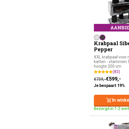
Krabpaal Sibe
Pepper
XXL krabpaal voor
katten - stammen 1
hoogte 200 cm
(83)
Oorspronkelijke
Huidige prijs is
€
599,-
€
739,-
Je bespaart 19%
In wink
Bezorgd in 1-2 we