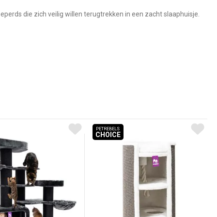
eperds die zich veilig willen terugtrekken in een zacht slaaphuisje.
PETREBELS
CHOICE
PETREBELS CHOICE