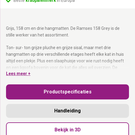
Beste
krabpalenmerk
in Europa
Grijs, 158 cm en drie hangmatten. De Ramses 158 Grey is de
stille werker van het assortiment.
Ton- sur- ton grijze pluche en grijze sisal, maar met drie
hangmatten op drie verschillende etages heeft elke kat in huis
altijd een plekje. Plus een slaaphuisje voor wie rust nodig heeft
en een ligsofa bovenin voor de kat die alles wil overzien. De
Lees meer +
krabstam van 9 cm grijze sisal houdt stand. Let op: de
hangmatten van dit model hebben nog geen uitritsbare hoes.
Geleverd als bouwpakket. Ontworpen in Nederland.
Productspecificaties
Krabstam van 9 cm:
Stevig grijze sisal voor intensief gebruik.
Drie hangmatten tot 15 kg:
Voor het drukke huishouden waar
Handleiding
iedereen wil hangen.
7 etages op 158 cm:
Altijd ruimte, ook in de spits.
Ton- sur- ton grijs:
Rustig design voor elk modern interieur.
Bekijk in 3D
Slaaphuisje:
Afgesloten rust voor de kat die even weg wil.