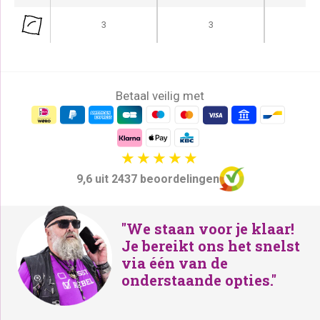
i
s
j
i
3
3
k
s
e
:
p
€
r
Betaal veilig met
2
i
6
j
9
s
,
w
-
9,6 uit 2437 beoordelingen
a
.
s
:
"We staan voor je klaar!
Je bereikt ons het snelst
€
via één van de
3
onderstaande opties."
1
9
,