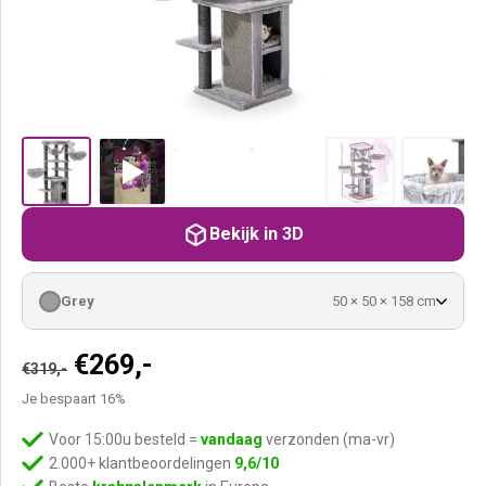
Bekijk in 3D
Grey
50 × 50 × 158 cm
Oorspronkelijke
Huidige
€
269,-
€
319,-
prijs
prijs
Je bespaart 16%
was:
is:
€319,-.
€269,-.
Voor 15:00u besteld =
vandaag
verzonden (ma-vr)
2.000+ klantbeoordelingen
9,6/10