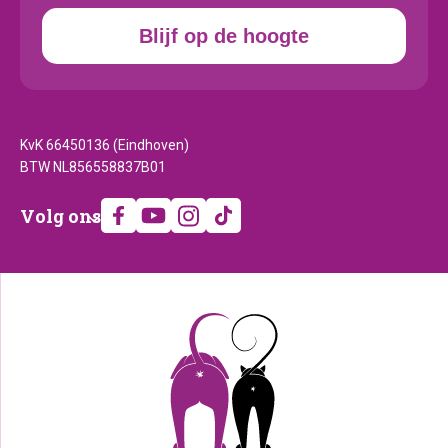
Blijf op de hoogte
KvK 66450136 (Eindhoven)
BTW NL856558837B01
Volg
Volg ons
ons