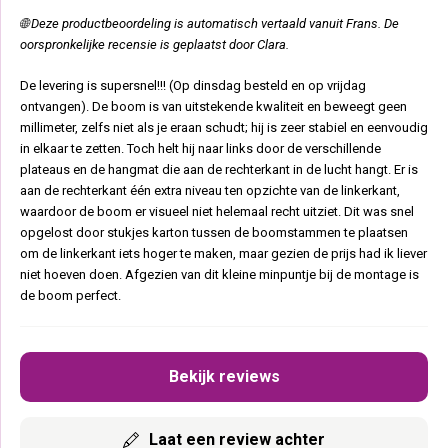
🌐 Deze productbeoordeling is automatisch vertaald vanuit Frans. De
oorspronkelijke recensie is geplaatst door Clara.
De levering is supersnel!!! (Op dinsdag besteld en op vrijdag
ontvangen). De boom is van uitstekende kwaliteit en beweegt geen
millimeter, zelfs niet als je eraan schudt; hij is zeer stabiel en eenvoudig
in elkaar te zetten. Toch helt hij naar links door de verschillende
plateaus en de hangmat die aan de rechterkant in de lucht hangt. Er is
aan de rechterkant één extra niveau ten opzichte van de linkerkant,
waardoor de boom er visueel niet helemaal recht uitziet. Dit was snel
opgelost door stukjes karton tussen de boomstammen te plaatsen
om de linkerkant iets hoger te maken, maar gezien de prijs had ik liever
niet hoeven doen. Afgezien van dit kleine minpuntje bij de montage is
de boom perfect.
Bekijk reviews
Laat een review achter