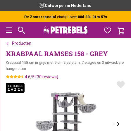
Spring
Door
Spring
Ontworpen in Nederland
naar
naar
naar
de
de
de
De
Zomerspecial
eindigt over
00d 22u 01m 56s
hoofdnavigatie
hoofd
voettekst
inhoud
Producten
KRABPAAL RAMSES 158 - GREY
Krabpaal 158 cm in grijs met 9 cm sisalstam, 7 etages en 3 uitwasbare
hangmatten
4.6/5 (30 reviews)
PETREBELS
PETREBELS
CHOICE
CHOICE
PETREBELS CHOICE
PETREBELS CHOICE