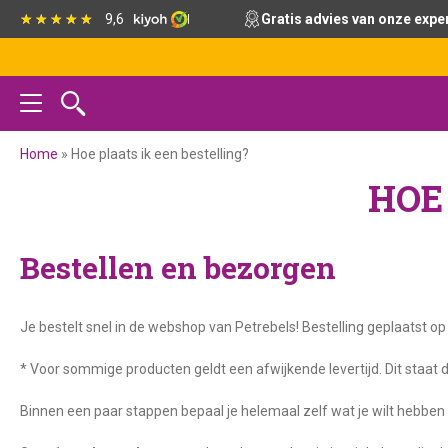
Spring
Door
Spring
9,6
Gratis advies van onze expe
naar
naar
naar
de
de
de
hoofdnavigatie
hoofd
voettekst
inhoud
Home
»
Hoe plaats ik een bestelling?
HOE
Bestellen en bezorgen
Je bestelt snel in de webshop van Petrebels! Bestelling geplaatst 
* Voor sommige producten geldt een afwijkende levertijd. Dit staat 
Binnen een paar stappen bepaal je helemaal zelf wat je wilt hebben e