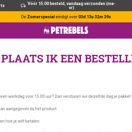
Vóór 15:00 besteld, vandaag verzonden (ma-
rts
vr)
De
Zomerspecial
eindigt over
03d 13u 32m 38s
 PLAATS IK EEN BESTELL
op een werkdag voor 15.00 uur? Dan versturen we dezelfde dag je pakke
dan aangegeven bij het product.
n hoe je wilt betalen: