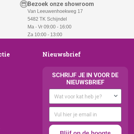
Bezoek onze showroom
Van Leeuwenhoekweg 17
5482 TK Schijndel
Ma - Vr 09:00 - 16:00
Za 10:00 - 13:00
Nieuwsbrief
ctie
Nieuwsbrief
e
SCHRIJF JE IN VOOR DE
NIEUWSBRIEF
Kattenras
E-mail
y
Blijf op de hoogte