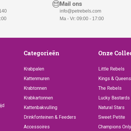
Mail ons
 140
info@petrebels.com
7:00
Ma - Vr: 09:00 - 17:00
ice
Categorieën
Onze
Categorieën
Onze Colle
Collecti
Krabpalen
Little Rebels
Kattenmuren
Kings & Queens
Krabtonnen
The Rebels
Krabkartonnen
Lucky Bastards
ijd
Kattenbakvulling
Natural Stars
Drinkfonteinen & Feeders
Sweet Petite
Accessoires
Champions Onl