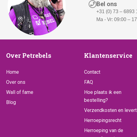
Bel ons
+31 (0) 73 – 6893
Ma - Vr: 09:00 – 1
Over
Klantenserv
Over Petrebels
Klantenservice
Petrebels
Home
Contact
Over ons
FAQ
Wall of fame
Hoe plaats ik een
bestelling?
Blog
Verzendkosten en levert
Herroepingsrecht
Herroeping van de