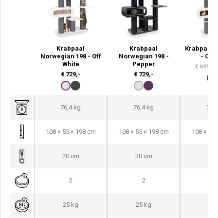
Krabpaal
Krabpaal
Krabpaal 
Norwegian 198 - Off
Norwegian 198 -
- Off 
White
Pepper
€
699,-
€
729,-
€
729,-
76,4 kg
76,4 kg
73,2
108 × 55 × 198 cm
108 × 55 × 198 cm
108 × 55
20 cm
20 cm
20
2
2
25 kg
25 kg
25