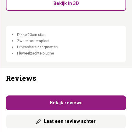
tegelijk.
Bekijk in 3D
198 cm hoog, 108 cm breed:
Klimparadijs voor avontuurlijke
Rebels.
Afritsbare hangmat + uitwasbare kussens:
Altijd fris.
Een klimparadijs. Voor de echte avonturier.
Dikke 20cm stam
Zware bodemplaat
Uitwasbare hangmatten
Fluweelzachte pluche
Reviews
Bekijk reviews
Laat een review achter