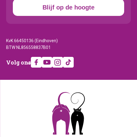
Blijf op de hoogte
KvK 66450136 (Eindhoven)
BTW NL856558837B01
Volg
Volg ons
ons