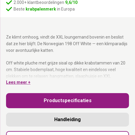
2.000+ klantbeoordelingen
9,6/10
Beste
krabpalenmerk
in Europa
Ze klimt omhoog, vindt de XXL loungemand bovenin en beslist
dat ze hier blijft. De Norwegian 198 Off White — een klimparadijs
voor avontuurlijke katten.
Off white pluche met grijze sisal op dikke krabstammen van 20
cm. Stabiele bodemplaat, hoge kwaliteit en eindeloos veel
plekken om te relaxen: hangmatten, slaaphuisje en XXL
Lees meer +
loungemand bovenin. Ideaal voor meerdere katten én voor grote
en zware rassen.
Productspecificaties
Dikke krabstammen van 20 cm grijze sisal:
Voor de meest
actieve en zware katten.
XXL loungemand bovenin + slaaphuisje + hangmatten:
Altijd
Handleiding
een vrije plek.
Stabiele bodemplaat:
Staat vast, ook bij meerdere katten