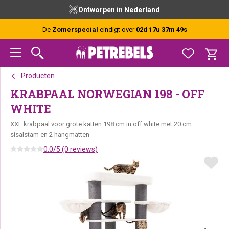
Spring
Door
Spring
Ontworpen in Nederland
naar
naar
naar
de
de
de
De
Zomerspecial
eindigt over
02d 17u 37m 49s
hoofdnavigatie
hoofd
voettekst
inhoud
Producten
KRABPAAL NORWEGIAN 198 - OFF
WHITE
XXL krabpaal voor grote katten 198 cm in off white met 20 cm
sisalstam en 2 hangmatten
0.0/5 (0 reviews)