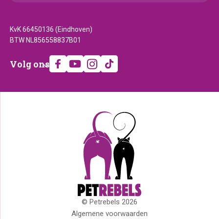
KvK 66450136 (Eindhoven)
BTW NL856558837B01
Volg
Volg ons
ons
© Petrebels 2026
Copyright
Algemene voorwaarden