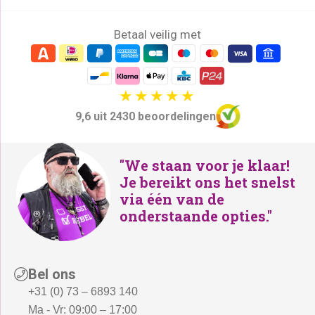
p
€
Betaal veilig met
r
1
i
9
j
9
s
,
w
-
9,6 uit 2430 beoordelingen
a
.
s
:
"We staan voor je klaar!
Je bereikt ons het snelst
€
via één van de
2
onderstaande opties."
4
9
,
-
Bel ons
.
+31 (0) 73 – 6893 140
Ma - Vr: 09:00 – 17:00