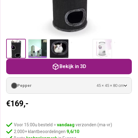
Bekijk in 3D
Pepper
45 × 45 × 80 cm
€
169,-
Voor 15:00u besteld =
vandaag
verzonden (ma-vr)
2.000+ klantbeoordelingen
9,6/10