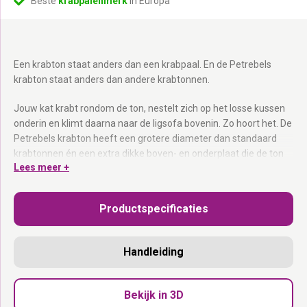
Beste
krabpalenmerk
in Europa
Een krabton staat anders dan een krabpaal. En de Petrebels
krabton staat anders dan andere krabtonnen.
Jouw kat krabt rondom de ton, nestelt zich op het losse kussen
onderin en klimt daarna naar de ligsofa bovenin. Zo hoort het. De
Petrebels krabton heeft een grotere diameter dan standaard
krabtonnen én een extra dikke boven- en onderplaat die de ton
Lees meer +
verzwaart voor maximale stabiliteit. Het sterke zwart sisaltapijt
is extra zwaar verlijmd. Waar het tapijt samenkomt is
handgestikt pluche aangebracht voor extra stevigheid.
Productspecificaties
Grotere diameter dan standaard:
Meer kraboppervlak voor
katten die breed willen krabben.
Handleiding
Extra dikke boven- en onderplaat:
Verzwaard voor stabiliteit —
valt niet om.
Zwart sisaltapijt, extra zwaar verlijmd:
Stevig en duurzaam bij
Bekijk in 3D
intensief gebruik.