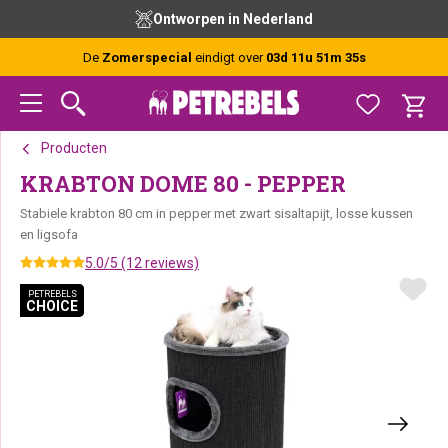
Spring
Door
Spring
Ontworpen in Nederland
naar
naar
naar
de
de
de
De
Zomerspecial
eindigt over
03d 11u 51m 34s
hoofdnavigatie
hoofd
voettekst
inhoud
Producten
KRABTON DOME 80 - PEPPER
Stabiele krabton 80 cm in pepper met zwart sisaltapijt, losse kussen
en ligsofa
5.0/5 (12 reviews)
PETREBELS
PETREBELS
CHOICE
CHOICE
PETREBELS CHOICE
PETREBELS CHOICE