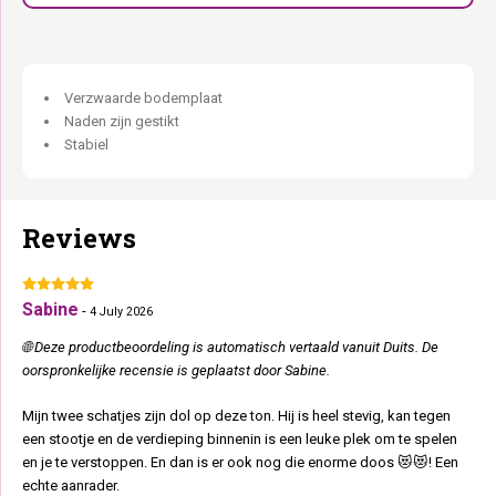
Uitwasbaar kussen onderin:
Zacht en losneembaar — wasbaar
op 30°C.
Ligsofa bovenin:
Vast zacht kussen met voering — de favoriete
uitkijkpost.
Verzwaarde bodemplaat
Naden zijn gestikt
Staat als een ton. Omdat hij dat is.
Stabiel
Reviews
Sabine
-
4 July 2026
🌐 Deze productbeoordeling is automatisch vertaald vanuit Duits. De
oorspronkelijke recensie is geplaatst door Sabine.
Mijn twee schatjes zijn dol op deze ton. Hij is heel stevig, kan tegen
een stootje en de verdieping binnenin is een leuke plek om te spelen
en je te verstoppen. En dan is er ook nog die enorme doos 😻😻! Een
echte aanrader.