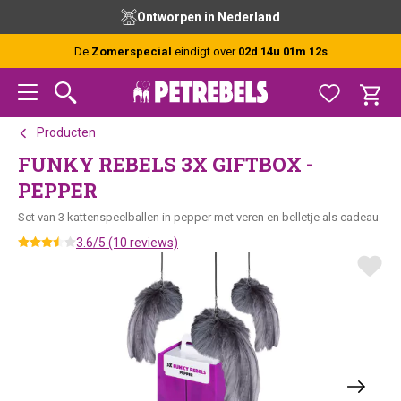
Spring
Door
Spring
Ontworpen in Nederland
naar
naar
naar
de
de
de
De
Zomerspecial
eindigt over
02d 14u 01m 11s
hoofdnavigatie
hoofd
voettekst
inhoud
Producten
FUNKY REBELS 3X GIFTBOX -
PEPPER
Set van 3 kattenspeelballen in pepper met veren en belletje als cadeau
3.6/5 (10 reviews)