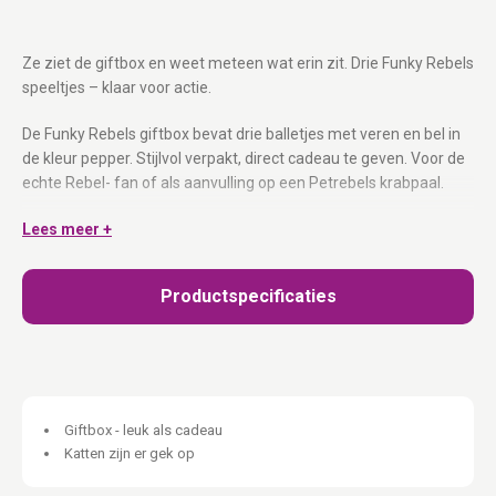
Ze ziet de giftbox en weet meteen wat erin zit. Drie Funky Rebels
speeltjes – klaar voor actie.
De Funky Rebels giftbox bevat drie balletjes met veren en bel in
de kleur pepper. Stijlvol verpakt, direct cadeau te geven. Voor de
echte Rebel- fan of als aanvulling op een Petrebels krabpaal.
3 Funky Rebels speeltjes:
Lees meer +
Balletjes met veren en bel – direct
klaar voor actie.
Stijlvolle giftbox:
Klaar om weg te geven, geen extra inpakken
Productspecificaties
nodig.
Kleur Pepper:
Past bij Petrebels krabpalen in dezelfde kleurlijn.
Voor elk karakter:
Voor de poezel die speelt én de Rebel die
jaagt.
Drie keer plezier. Eén giftbox.
Giftbox - leuk als cadeau
Katten zijn er gek op