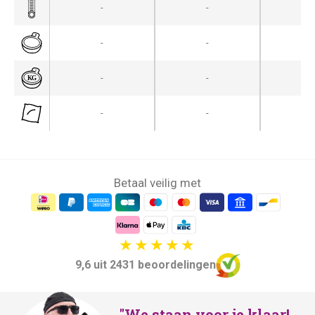
-
-
-
-
-
-
-
-
-
-
-
-
Betaal veilig met
9,6 uit 2431 beoordelingen
"We staan voor je klaar!