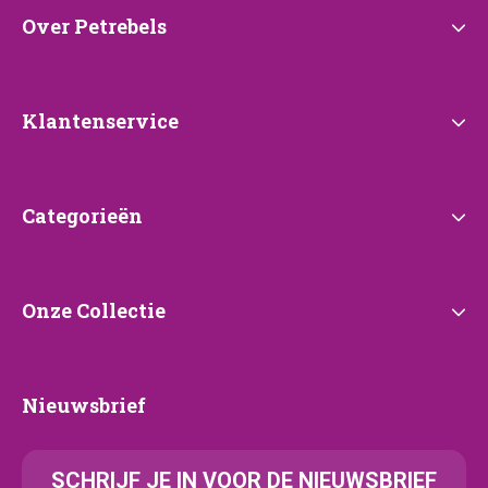
Over
Over Petrebels
Petrebels
Klantenservice
Klantenservice
Categorieën
Categorieën
Onze
Onze Collectie
Collectie
Nieuwsbrief
Nieuwsbrief
SCHRIJF JE IN VOOR DE NIEUWSBRIEF