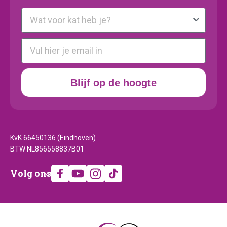
Kattenras
E-mail
Blijf op de hoogte
KvK 66450136 (Eindhoven)
BTW NL856558837B01
Volg
Volg ons
ons