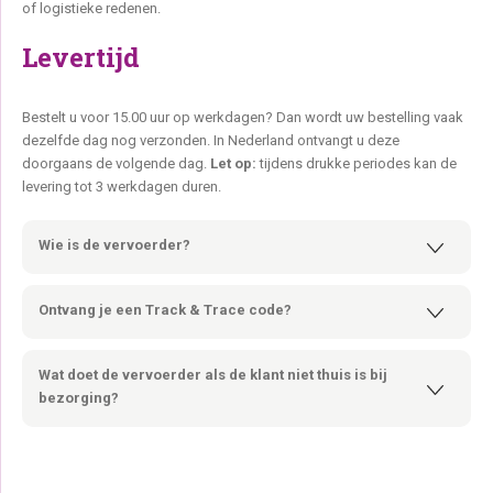
of logistieke redenen.
Levertijd
Bestelt u voor 15.00 uur op werkdagen? Dan wordt uw bestelling vaak
dezelfde dag nog verzonden. In Nederland ontvangt u deze
doorgaans de volgende dag.
Let op:
tijdens drukke periodes kan de
levering tot 3 werkdagen duren.
Wie is de vervoerder?
Wij werken momenteel met meerdere pakketdiensten. Dit zijn
DHL, DPD en locale transporteurs. Afhankelijk van de afmeting
Ontvang je een Track & Trace code?
en het gewicht zoeken we de juiste pakketdienst voor u uit
Jazeker…je ontvangt een track & trace via je email (let op, deze
komt soms in de spambox terecht). Hier kun je precies volgen
Wat doet de vervoerder als de klant niet thuis is bij
waar je pakket is.
bezorging?
Wanneer je niet thuis bent zal de vervoerder er alles aan doen om
je pakket toch te leveren. Het product zal nogmaals
aangeboden, bij de buren afgeleverd of bij een afhaalpunt