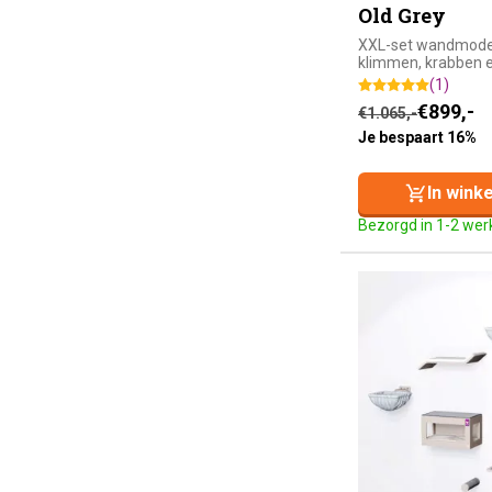
Old Grey
XXL-set wandmode
klimmen, krabben e
(1)
Oorspronkelijke
Huidige prijs is
€
899,-
€
1.065,-
Je bespaart 16%
In wink
Bezorgd in 1-2 we