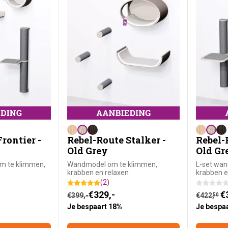
rontier -
Rebel-Route Stalker -
Rebel-
Old Grey
Old Gr
m te klimmen,
Wandmodel om te klimmen,
L-set wa
krabben en relaxen
krabben e
(2)
: €499,-.
Oorspronkelijke prijs was: €399,-.
Huidige prijs is: €329,-.
Huidige 
e prijs was: €608,
.
€
329,-
Oorspro
€
50
€
399,-
€
422,
50
Je bespaart 18%
Je bespa