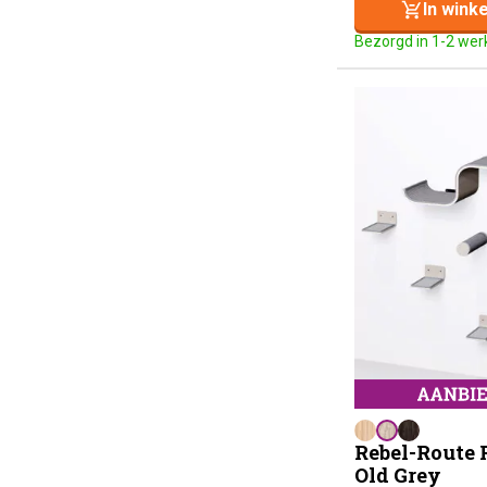
In wink
Bezorgd in 1-2 we
Rebel-Route R
Old Grey