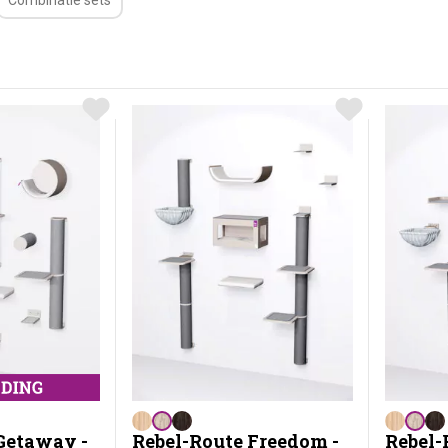
Combinatie sets
Getaway -
Rebel-Route Freedom -
Rebel-