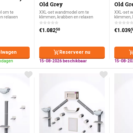
Old Grey
Old Gr
l om te
XXL-set wandmodel om te
XXL-set 
n relaxen
klimmen, krabben en relaxen
klimmen, 
 prijs was: €1.065,-.
: €899,-.
€
1.082,
€
1.039,
50
5
elwagen
Reserveer nu
rkdagen
15-08-2026 beschikbaar
15-08-20