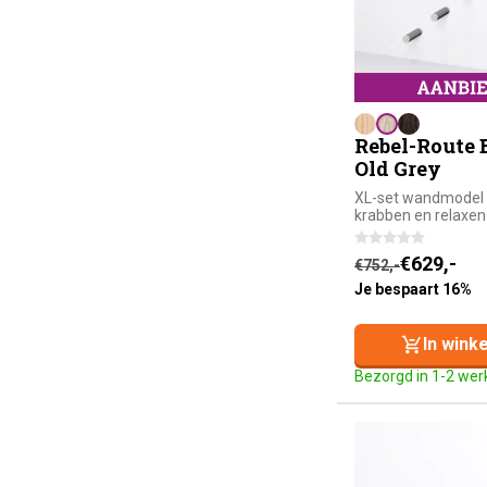
Rebel-Route 
Old Grey
XL-set wandmodel 
krabben en relaxen
Oorspronkelijke
Huidige prijs is
€
629,-
€
752,-
Je bespaart 16%
In wink
Bezorgd in 1-2 we