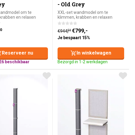
ey
- Old Grey
wandmodel om te
XXL-set wandmodel om te
krabben en relaxen
klimmen, krabben en relaxen
Huidige prijs is: €799,-.
Oorspronkelijke prijs was: €944
€
799,-
0
€
944,
50
Je bespaart 15%
Reserveer nu
In winkelwagen
26 beschikbaar
Bezorgd in 1-2 werkdagen