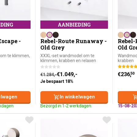
Escape -
Rebel-Route Runaway -
Rebel-
Old Grey
Old Gr
om te klimmen,
XXXL-set wandmodel om te
Wandmode
klimmen, krabben en relaxen
krabben
 prijs was: €752,-.
: €629,-.
Oorspronkelijke prijs was: €1.284,-.
Huidige prijs is: €1.049,-.
€
1.049,-
€
236,
50
€
1.284,-
Je bespaart 18%
elwagen
In winkelwagen
rkdagen
Bezorgd in 1-2 werkdagen
15-08-20