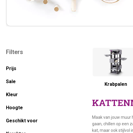
Primaire
Filters
Sidebar
Prijs
Sale
Krabpalen
Kleur
KATTEN
Hoogte
Maak van jouw muur he
Geschikt voor
gaan, chillen op een z
kat, maar ook stijlvo