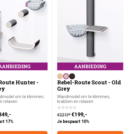
Route Hunter -
Rebel-Route Scout - Old
ey
Grey
ndmodel om te klimmen,
Wandmodel om te klimmen,
n relaxen
krabben en relaxen
prijs is: €349,-.
Huidige prijs is: €199,-.
nkelijke prijs was: €422,
349,-
Oorspronkelijke prijs was: €221
.
€
199,-
50
€
221,
50
art 17%
Je bespaart 10%