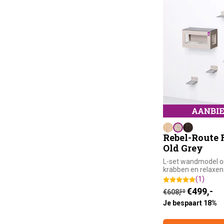
Rebel-Route F
Old Grey
L-set wandmodel o
krabben en relaxen
(1)
Huidige prijs is
Oorspronkelijk
€
499,-
€
608,
50
Je bespaart 18%