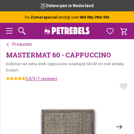
Spring
Door
Spring
Ontworpen in Nederland
naar
naar
naar
de
de
de
De
Zomerspecial
eindigt over
04d 00u 39m 59s
hoofdnavigatie
hoofd
voettekst
inhoud
Producten
MASTERMAT 60 - CAPPUCCINO
Krabmat van extra sterk cappuccino sisaltapijt 60×40 cm met antislip
bodem
5.0/5 (1 reviews)