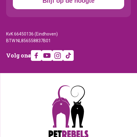
Blijf op de hoogte
KvK 66450136 (Eindhoven)
BTW NL856558837B01
Volg
Volg ons
ons