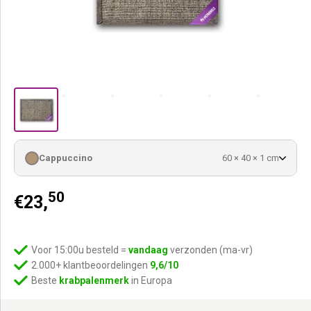
Cappuccino
60 × 40 × 1 cm
50
€
23,
Voor 15:00u besteld =
vandaag
verzonden (ma-vr)
2.000+ klantbeoordelingen
9,6/10
Beste
krabpalenmerk
in Europa