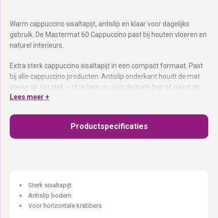
Warm cappuccino sisaltapijt, antislip en klaar voor dagelijks
gebruik. De Mastermat 60 Cappuccino past bij houten vloeren en
naturel interieurs.
Extra sterk cappuccino sisaltapijt in een compact formaat. Past
bij alle cappuccino producten. Antislip onderkant houdt de mat
stevig op zijn plek – of je hem nu voor de bank legt of naast de
Lees meer +
krabpaal.
Extra sterk cappuccino sisaltapijt:
Warm kleurenpalet, stevig
Productspecificaties
materiaal.
Antislip onderkant:
Staat waar jij hem neerlegt.
Past bij cappuccino producten:
Zelfde warme kleurlijn.
Compact formaat:
Extra krabplek op elke gewenste plek.
Horizontaal krabben op de juiste plek.
Sterk sisaltapijt
Antislip bodem
Voor horizontale krabbers