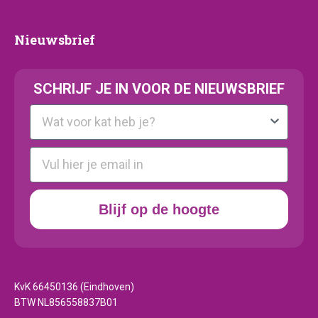
Nieuwsbrief
Nieuwsbrief
SCHRIJF JE IN VOOR DE NIEUWSBRIEF
Kattenras
E-mail
Blijf op de hoogte
KvK 66450136 (Eindhoven)
BTW NL856558837B01