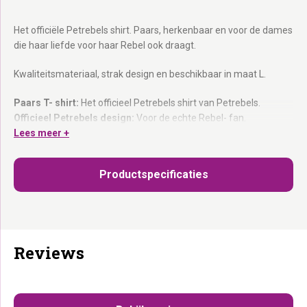
Het officiële Petrebels shirt. Paars, herkenbaar en voor de dames
die haar liefde voor haar Rebel ook draagt.
Kwaliteitsmateriaal, strak design en beschikbaar in maat L.
Paars T- shirt:
Het officieel Petrebels shirt van Petrebels.
Officieel Petrebels design:
Voor de echte Rebel- fan.
Kwaliteitsmateriaal:
Lees meer +
Comfortabel en duurzaam.
Leuk als cadeau:
Voor het kattenbaasje in jouw leven.
Productspecificaties
Draag de Rebel.
Reviews