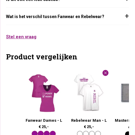
Wat is het verschil tussen Fanwear en Rebelwear?
Stel een vraag
Product vergelijken
Fanwear Dames - L
Rebelwear Man - L
Mastermat
€
25,-
€
25,-
€
23