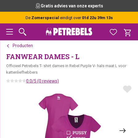
Spring
Door
Spring
xperts
Vóór 15:00 besteld, vandaag ver
naar
naar
naar
de
de
de
De
Zomerspecial
eindigt over
01d 22u 39m 13s
hoofdnavigatie
hoofd
voettekst
inhoud
Producten
FANWEAR DAMES - L
Officieel Petrebels T- shirt dames in Rebel Purple V- hals maat L voor
kattenliefhebbers
0.0/5 (0 reviews)