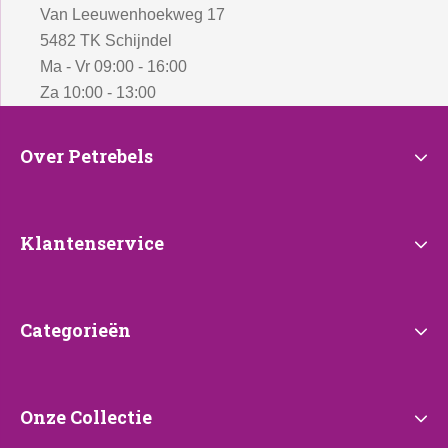
Van Leeuwenhoekweg 17
5482 TK Schijndel
Ma - Vr 09:00 - 16:00
Za 10:00 - 13:00
Over
Over Petrebels
Petrebels
Klantenservice
Klantenservice
Categorieën
Categorieën
Onze
Onze Collectie
Collectie