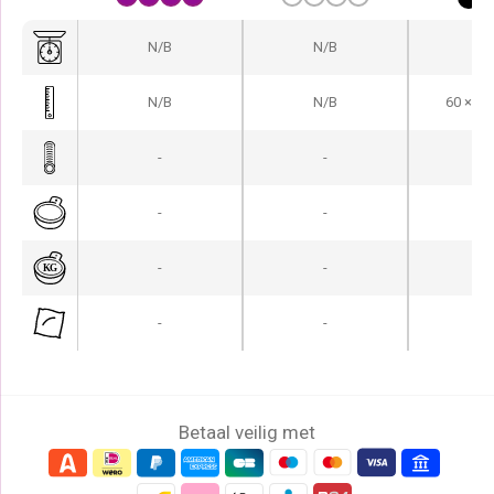
N/B
N/B
1,2
N/B
N/B
60 × 40
-
-
-
-
-
-
-
-
-
-
-
-
Betaal veilig met