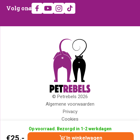
Volg
Volg ons
ons
© Petrebels 2026
Copyright
Algemene voorwaarden
Privacy
Cookies
Disclaimer
Op voorraad. Bezorgd in 1-2 werkdagen
Impressum
€
25,-
In winkelwagen