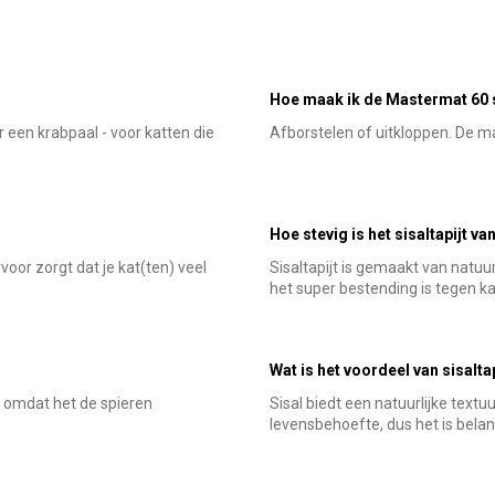
Hoe maak ik de Mastermat 60
 een krabpaal - voor katten die
Afborstelen of uitkloppen. De ma
Hoe stevig is het sisaltapijt 
oor zorgt dat je kat(ten) veel
Sisaltapijt is gemaakt van natu
het super bestending is tegen k
Wat is het voordeel van sisalta
 omdat het de spieren
Sisal biedt een natuurlijke text
levensbehoefte, dus het is belan