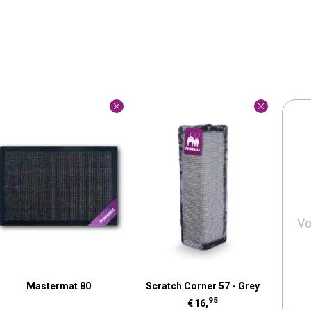
Vo
Mastermat 80
Scratch Corner 57 - Grey
95
€
16,