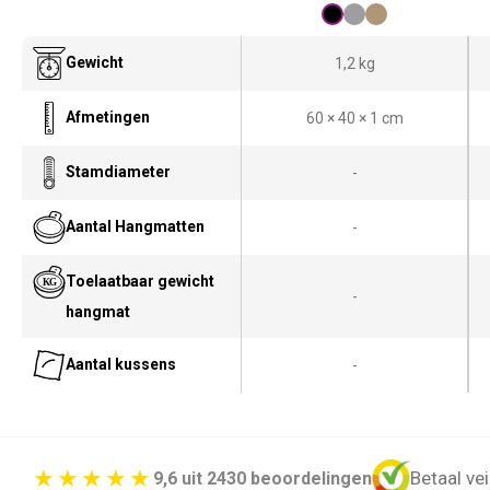
Gewicht
1,2 kg
Afmetingen
60 × 40 × 1 cm
Stamdiameter
-
Aantal Hangmatten
-
Toelaatbaar gewicht
-
hangmat
Aantal kussens
-
Betaal vei
9,6 uit 2430 beoordelingen