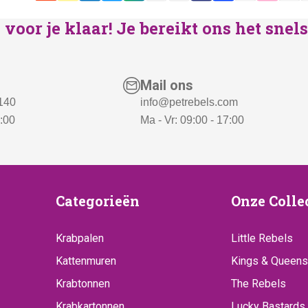
voor je klaar! Je bereikt ons het sne
Mail ons
 140
info@petrebels.com
7:00
Ma - Vr: 09:00 - 17:00
ice
Categorieën
Onze
Categorieën
Onze Colle
Collecti
Krabpalen
Little Rebels
Kattenmuren
Kings & Queens
Krabtonnen
The Rebels
Krabkartonnen
Lucky Bastards