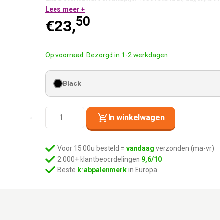
Antislip onderkant:
Lees meer +
Blijft op zijn plek, ook bij enthousias
50
Compact formaat:
Past overal neer als extra krabplek.
€
23,
Past bij pepper en wengé producten:
Zelfde kleurlijn.
Horizontaal krabben op de juiste plek.
Op voorraad. Bezorgd in 1-2 werkdagen
Black
Mastermat
In winkelwagen
60
-
Black
Voor 15:00u besteld =
vandaag
verzonden (ma-vr)
aantal
2.000+ klantbeoordelingen
9,6/10
Beste
krabpalenmerk
in Europa