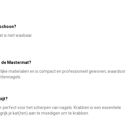
 schoon?
t is niet wasbaar.
van de Mastermat?
urlijke materialen en is compact en professioneel gewoven, waardoor
attennagels.
pijt?
uur perfect voor het scherpen van nagels. Krabben is een essentiele
grijk je kat(ten) aan te moedigen om te krabben.