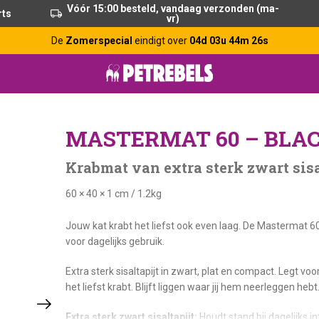
Vóór 15:00 besteld, vandaag verzonden (ma-
rts
vr)
De
Zomerspecial
eindigt over
04d 03u 44m 25s
MASTERMAT 60 – BLA
Krabmat van extra sterk zwart sis
60 × 40 × 1 cm
/
1.2kg
Jouw kat krabt het liefst ook even laag. De Mastermat 60 B
voor dagelijks gebruik.
Extra sterk sisaltapijt in zwart, plat en compact. Legt v
het liefst krabt. Blijft liggen waar jij hem neerleggen heb
Extra sterk zwart sisaltapijt:
Houdt stand bij dagelijks in