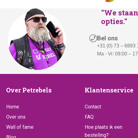
"We staan 
opties."
Bel ons
+31 (0) 73 – 6893
Ma - Vr: 09:00 – 1
Over
Klantenserv
Over Petrebels
Klantenservice
Petrebels
Home
Contact
Over ons
FAQ
Wall of fame
Hoe plaats ik een
bestelling?
Blog