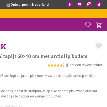
Ontworpen in Nederland
CK
altapijt 60×40 cm met antislip bodem
(1)
|
Laat een review achter
lack legt de juiste plek neer — zwart sisaltapijt, antislip en klaar
oor de bank, naast de krabpaal of op elke andere plek waar jouw kat
t. Past bij alle pepper en wengé producten.
tensief gebruik.