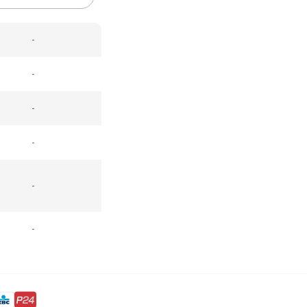
-
-
-
-
-
-