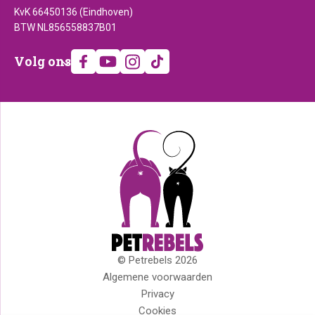
KvK 66450136 (Eindhoven)
BTW NL856558837B01
Volg
Volg ons
ons
© Petrebels 2026
Copyright
Algemene voorwaarden
Privacy
Cookies