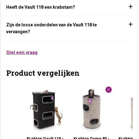
Heeft de Vault 118 een krabstam?
Zijn de losse onderdelen van de Vault 118 te
vervangen?
Stel een vraag
Product vergelijken
Krabton Vault 118 -
Krabton Dome 80 -
Krabton 