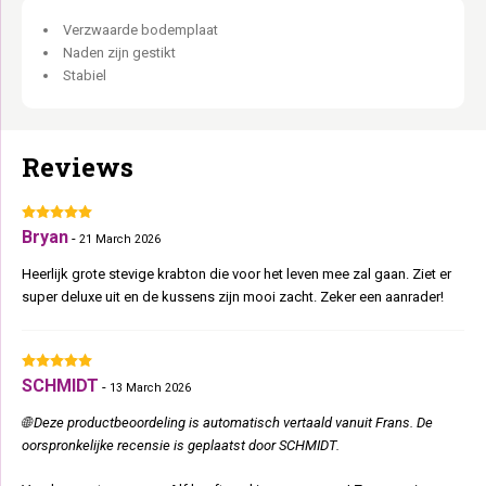
stabiliteit.
Verzwaarde bodemplaat
Extra dikke bodemplaat van 4 cm:
Staat vast, ook voor grote en
Naden zijn gestikt
zware katten.
Stabiel
5 uitwasbare kussens:
Alle kussens wasbaar op 30°C.
Vier plekken. Vijf verdiepingen. Iedereen heeft zijn eigen Vault.
Reviews
Bryan
-
21 March 2026
Heerlijk grote stevige krabton die voor het leven mee zal gaan. Ziet er
super deluxe uit en de kussens zijn mooi zacht. Zeker een aanrader!
SCHMIDT
-
13 March 2026
🌐 Deze productbeoordeling is automatisch vertaald vanuit Frans. De
oorspronkelijke recensie is geplaatst door SCHMIDT.