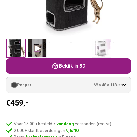
Bekijk in 3D
Pepper
68 × 48 × 118 cm
€
459,-
Voor 15:00u besteld =
vandaag
verzonden (ma-vr)
2.000+ klantbeoordelingen
9,6/10