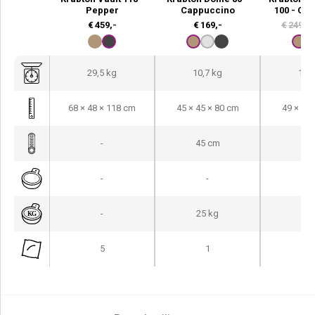
Pepper
Cappuccino
100 - Ca
€
459,-
€
169,-
€
249,-
29,5 kg
10,7 kg
17,3
68 × 48 × 118 cm
45 × 45 × 80 cm
49 × 49 
-
45 cm
49
-
-
-
-
25 kg
-
5
1