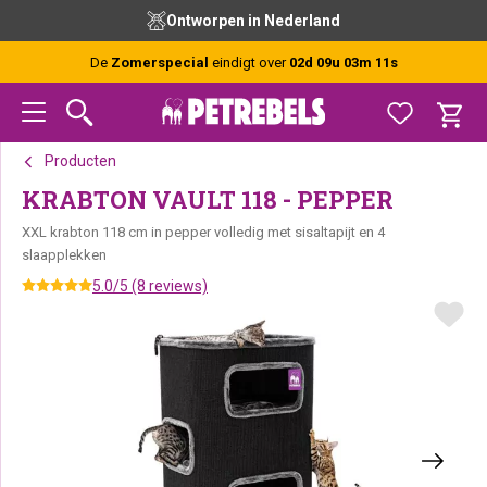
Spring
Door
Spring
Ontworpen in Nederland
naar
naar
naar
de
de
de
De
Zomerspecial
eindigt over
02d 09u 03m 11s
hoofdnavigatie
hoofd
voettekst
inhoud
Producten
KRABTON VAULT 118 - PEPPER
XXL krabton 118 cm in pepper volledig met sisaltapijt en 4
slaapplekken
5.0/5 (8 reviews)