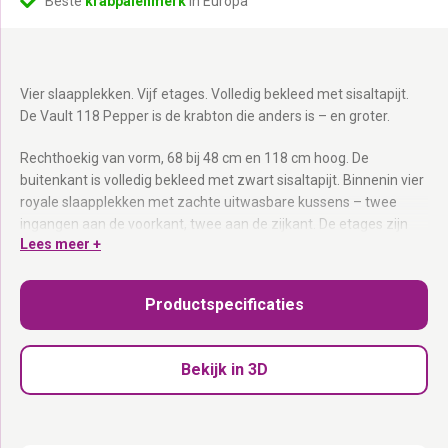
Beste
krabpalenmerk
in Europa
Vier slaapplekken. Vijf etages. Volledig bekleed met sisaltapijt.
De Vault 118 Pepper is de krabton die anders is – en groter.
Rechthoekig van vorm, 68 bij 48 cm en 118 cm hoog. De
buitenkant is volledig bekleed met zwart sisaltapijt. Binnenin vier
royale slaapplekken met zachte uitwasbare kussens – twee
ingangen aan de voorkant, twee aan de zijkant. De etages zijn
Lees meer +
onderling verbonden voor makkelijk klimmen. Bovenop een
ligsofa als uitkijkpost. Vijf kussens in totaal, alle wasbaar op 30°C.
Superstabiel door de extra dikke bodemplaat van 4 cm. Geschikt
Productspecificaties
voor grote, zware en oudere katten.
Volledig bekleed met sisaltapijt:
Krabben aan alle kanten – ook
Bekijk in 3D
ideaal voor katten die anders je meubels te grazen nemen.
Vier royale slaapplekken:
Ingangen aan voor- en zijkant – elke
kat haar eigen ingang.
Rechthoekige vorm 68 × 48 cm:
Meer vloerruimte, meer