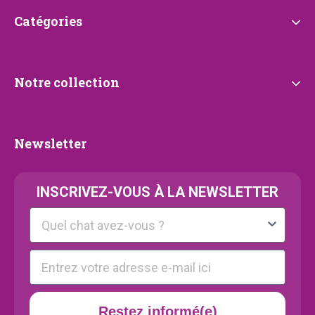
Catégories
Catégories
Notre
Notre collection
collection
Newsletter
Newsletter
INSCRIVEZ-VOUS À LA NEWSLETTER
Kattenras
E-mail
Restez informé(e)