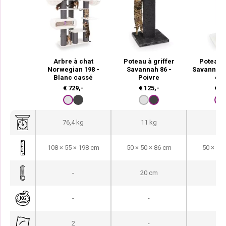
Arbre à chat
Poteau à griffer
Poteau à
Norwegian 198 -
Savannah 86 -
Savannah 
Blanc cassé
Poivre
ca
€
729,-
€
125,-
€
12
76,4 kg
11 kg
11
108 × 55 × 198 cm
50 × 50 × 86 cm
50 × 50 
-
20 cm
20
-
-
-
2
-
-