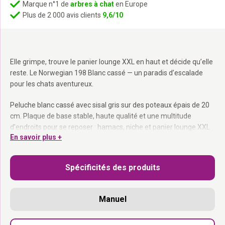
Marque n°1 de
arbres à chat
en Europe
Plus de 2 000 avis clients
9,6/10
Elle grimpe, trouve le panier lounge XXL en haut et décide qu’elle
reste. Le Norwegian 198 Blanc cassé — un paradis d’escalade
pour les chats aventureux.
Peluche blanc cassé avec sisal gris sur des poteaux épais de 20
cm. Plaque de base stable, haute qualité et une multitude
d’endroits pour se reposer : hamacs, niche et panier lounge XXL
En savoir plus +
en haut. Idéal pour plusieurs chats et pour les grandes races.
Poteaux en sisal de 20 cm :
Pour les griffeuses les plus
Spécificités des produits
acharnées et les chats les plus lourds.
Hamacs amovibles :
Lavables, pour plusieurs chats.
Niche + panier lounge XXL :
Chaque chatte a son endroit
Manuel
préféré.
Plaque de base stabilisatrice :
Tient bon même sous les