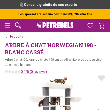
Passer
Passer
Passer
Conseils gratuits de nos experts
à
au
au
la
contenu
pied
Les
spécial été
se terminent dans
03j 03h 20m 42s
navigation
principal
de
principale
page
Produits
ARBRE À CHAT NORWEGIAN 198 -
BLANC CASSÉ
Arbre à chat XXL grands chats 198 cm en off white avec poteau sisal
20 cm et 2 hamacs
0.0/5 (0 reviews)