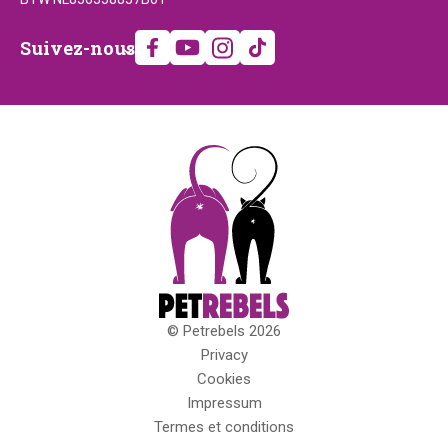
Suivez-
Suivez-nous
nous
© Petrebels 2026
Droits
Privacy
d'auteur
Cookies
Impressum
Termes et conditions