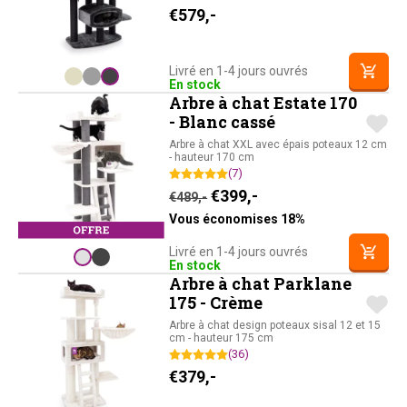
€
579,-
Livré en 1-4 jours ouvrés
En stock
Arbre à chat Estate 170
- Blanc cassé
Arbre à chat XXL avec épais poteaux 12 cm
- hauteur 170 cm
(7)
Le prix initial était : €489,-
Le prix actuel est : 
€
399,-
€
489,-
Vous économises 18%
Livré en 1-4 jours ouvrés
En stock
Arbre à chat Parklane
175 - Crème
Arbre à chat design poteaux sisal 12 et 15
cm - hauteur 175 cm
(36)
€
379,-