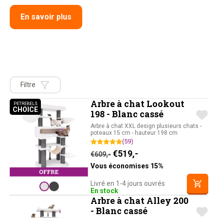
En savoir plus
Filtre
Arbre à chat Lookout
PETREBELS
CHOICE
PETREBELS CHOICE
198 - Blanc cassé
Arbre à chat XXL design plusieurs chats -
poteaux 15 cm - hauteur 198 cm
(59)
Le prix initial était : €609,-
Le prix actuel est : 
€
519,-
€
609,-
Vous économises 15%
Livré en 1-4 jours ouvrés
En stock
Arbre à chat Alley 200
- Blanc cassé