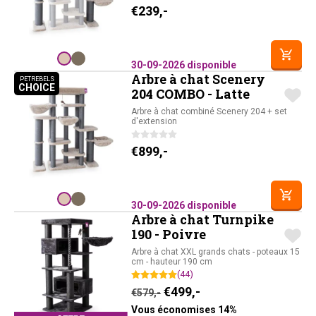
€
239,-
30-09-2026 disponible
Arbre à chat Scenery
PETREBELS
CHOICE
PETREBELS CHOICE
204 COMBO - Latte
Arbre à chat combiné Scenery 204 + set
d'extension
€
899,-
30-09-2026 disponible
Arbre à chat Turnpike
190 - Poivre
Arbre à chat XXL grands chats - poteaux 15
cm - hauteur 190 cm
(44)
Le prix initial était : €579,-
Le prix actuel est : 
€
499,-
€
579,-
Vous économises 14%