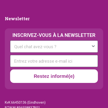
collection
Newsletter
Newsletter
INSCRIVEZ-VOUS À LA NEWSLETTER
Kattenras
E-mail
Restez informé(e)
KvK 66450136 (Eindhoven)
BTW NL856558837B01