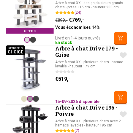
Arbre à chat XXL design plusieurs grands
chats - poteau 15 cm - hauteur 200 cm
(24)
Le prix initial était : €899,-
Le prix actuel est : 
€
769,-
€
899,-
Vous économises 14%
Livré en 1-4 jours ouvrés
En stock
Arbre à chat Drive 179 -
PETREBELS
CHOICE
PETREBELS CHOICE
Grise
Arbre à chat XXL plusieurs chats - hamac
lavable - hauteur 179 cm
€
519,-
15-09-2026 disponible
Arbre à chat Drive 195 -
Poivre
Arbre à chat XXL plusieurs chats avec 2
hamacs lavables - hauteur 195 cm
(7)