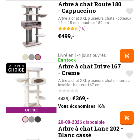
Arbre à chat Route 180
- Cappuccino
Arbre à chat XXL plusieurs chats - poteaux
12 et 15 cm - hauteur 180 cm
(16)
€
499,-
Livré en 1-4 jours ouvrés
En stock
Arbre à chat Drive 167
PETREBELS
CHOICE
PETREBELS CHOICE
- Crème
Arbre à chat XXL plusieurs chats - hamac
lavable - hauteur 167 cm
Le prix initial était : €439,-
Le prix actuel est : 
€
369,-
€
439,-
Vous économises 16%
20-08-2026 disponible
Arbre à chat Lane 202 -
Blanc cassé