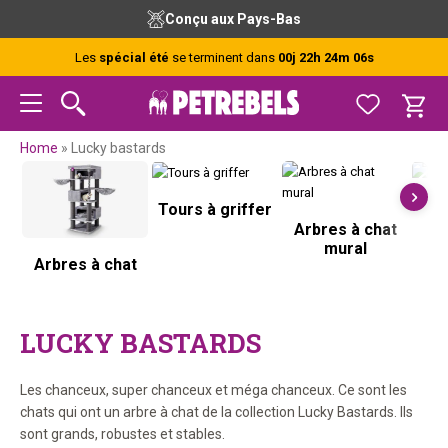
Passer
Passer
Passer
Passer
Conçu aux Pays-Bas
à
au
à
au
la
contenu
la
pied
Les
spécial été
se terminent dans
00j 22h 24m 06s
navigation
principal
barre
de
principale
latérale
page
principale
Home
»
Lucky bastards
Tours à griffer
G
Arbres à chat
mural
Arbres à chat
LUCKY BASTARDS
Les chanceux, super chanceux et méga chanceux. Ce sont les
chats qui ont un arbre à chat de la collection Lucky Bastards. Ils
sont grands, robustes et stables.