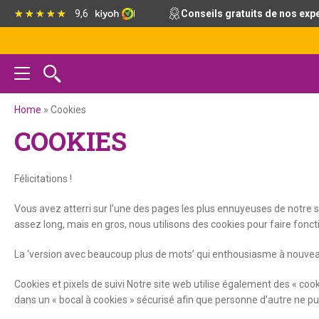
Passer
Passer
Passer
9,6
Conseils gratuits de nos exp
à
au
au
la
contenu
pied
navigation
principal
de
principale
page
Home
»
Cookies
COOKIES
Félicitations !
Vous avez atterri sur l’une des pages les plus ennuyeuses de notre sit
assez long, mais en gros, nous utilisons des cookies pour faire fonct
La ‘version avec beaucoup plus de mots’ qui enthousiasme à nouveau 
Cookies et pixels de suivi Notre site web utilise également des « cook
dans un « bocal à cookies » sécurisé afin que personne d’autre ne pu