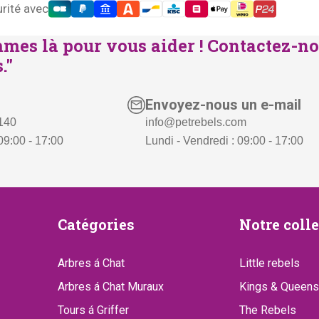
rité avec
mes là pour vous aider ! Contactez-no
."
Envoyez-nous un e-mail
 140
info@petrebels.com
09:00 - 17:00
Lundi - Vendredi : 09:00 - 17:00
Catégories
Notre
Catégories
Notre coll
collect
Arbres á Chat
Little rebels
Arbres á Chat Muraux
Kings & Queens
Tours á Griffer
The Rebels