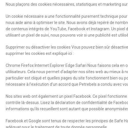
Nous plaçons des cookies nécessaires, statistiques et marketing sur 
Un cookie nécessaire a une fonctionnalité purement technique pour g
nous aide ainsi à optimiser le site. Nous avons déjà repéré de nom
de contenus intégrés de YouTube, Facebook et Instagram. Un pixel de 
utilisant un pixel de suivi, nous pouvons voir si une publicité est u
Supprimer ou désactiver les cookies Vous pouvez bien sûr désactive
supprimer les cookies est expliqué ici :
Chrome Firefox Internet Explorer Edge Safari Nous faisons cela en c
utilisateurs. Cela nous permet d’adapter nos sites web au mieux à no
particulier est cliqué et quelles pages du site fonctionnent bien ou 
nécessaire à l’exécution d’un accord que Petrebels a conclu avec vo
Nos sites web ont également un pixel Facebook. Ce pixel fonctionn
contrôle là-dessus. Lisez la déclaration de confidentialité de Facebo
informations qu’ils recueillent sont autant que possible anonymisée
Facebook et Google sont tenus de respecter les principes de Safe H
adéquat pour le traitement de toute donnée personnelle.