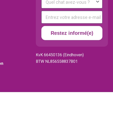
E-mail
Restez informé(e)
KvK 66450136 (Eindhoven)
BTW NL856558837B01
on