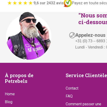
Payez en toute sécu
9,6 sur 2432 avis
"Nous som
ci-dessous
Appelez-nous
+31 (0) 73 – 6893
Lundi - Vendredi : 
À
Service
À propos de
Service Clientèle
Petrebels
propos
Clientèle
Contact
de
Home
FAQ
Petrebels
Blog
Comment passer une