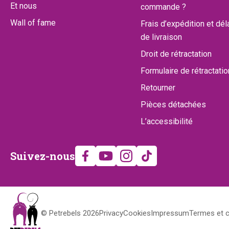
Et nous
commande ?
Wall of fame
Frais d’expédition et dél
de livraison
Droit de rétractation
Formulaire de rétractatio
Retourner
Pièces détachées
L’accessibilité
Suivez-
Suivez-nous
nous
Droits
© Petrebels 2026
Privacy
Cookies
Impressum
Termes et c