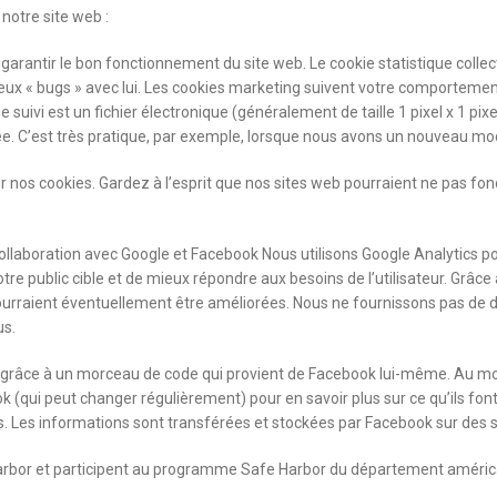
notre site web :
arantir le bon fonctionnement du site web. Le cookie statistique collec
breux « bugs » avec lui. Les cookies marketing suivent votre comportem
suivi est un fichier électronique (généralement de taille 1 pixel x 1 pi
tilisée. C’est très pratique, par exemple, lorsque nous avons un nouveau 
r nos cookies. Gardez à l’esprit que nos sites web pourraient ne pas 
ollaboration avec Google et Facebook Nous utilisons Google Analytics p
tre public cible et de mieux répondre aux besoins de l’utilisateur. Grâ
pourraient éventuellement être améliorées. Nous ne fournissons pas de don
us.
e grâce à un morceau de code qui provient de Facebook lui-même. Au mo
ok (qui peut changer régulièrement) pour en savoir plus sur ce qu’ils font
s. Les informations sont transférées et stockées par Facebook sur des s
arbor et participent au programme Safe Harbor du département américain