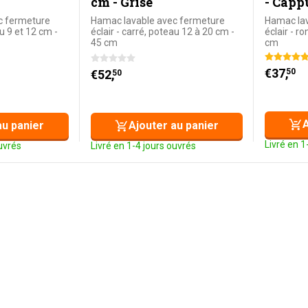
cm - Grise
- Capp
c fermeture
Hamac lavable avec fermeture
Hamac lav
au 9 et 12 cm -
éclair - carré, poteau 12 à 20 cm -
éclair - r
45 cm
cm
€
37,
50
€
52,
50
A
au panier
Ajouter au panier
Livré en 1
ouvrés
Livré en 1-4 jours ouvrés