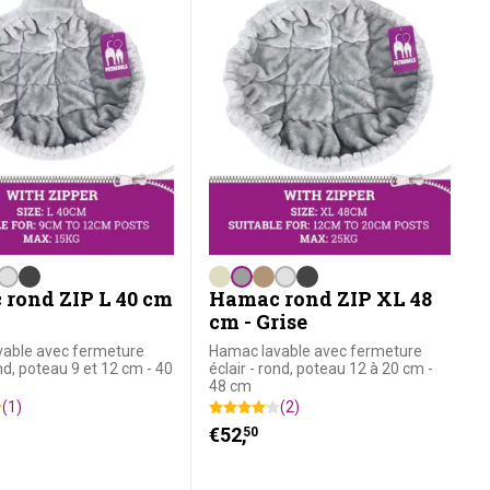
rond ZIP L 40 cm
Hamac rond ZIP XL 48
cm - Grise
able avec fermeture
Hamac lavable avec fermeture
ond, poteau 9 et 12 cm - 40
éclair - rond, poteau 12 à 20 cm -
48 cm
(1)
(2)
€
52,
50