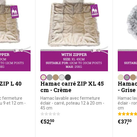
ZIP L 40
Hamac carré ZIP XL 45
Hamac 
cm - Crème
- Grise
c fermeture
Hamac lavable avec fermeture
Hamac lav
au 9 et 12 cm -
éclair - carré, poteau 12 à 20 cm -
éclair - r
45 cm
cm
€
52,
€
37,
50
50