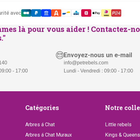
rité avec
mes là pour vous aider ! Contactez-no
."
Envoyez-nous un e-mail
 140
info@petrebels.com
09:00 - 17:00
Lundi - Vendredi : 09:00 - 17:00
Catégories
Notre
Catégories
Notre coll
collect
Arbres á Chat
Little rebels
Arbres á Chat Muraux
Kings & Queens