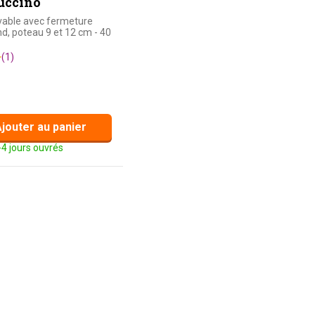
uccino
able avec fermeture
ond, poteau 9 et 12 cm - 40
(1)
jouter au panier
-4 jours ouvrés