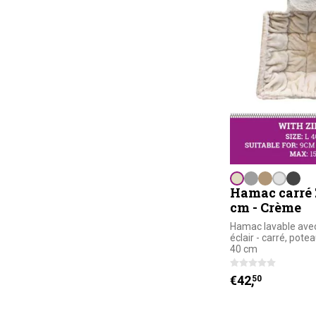
Hamac carré 
cm - Crème
Hamac lavable ave
éclair - carré, pote
40 cm
€
42,
50