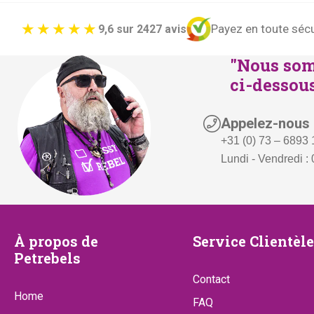
Payez en toute sécu
9,6 sur 2427 avis
"Nous som
ci-dessous
Appelez-nous
+31 (0) 73 – 6893
Lundi - Vendredi : 
À
Service
À propos de
Service Clientèle
Petrebels
propos
Clientèle
Contact
de
Home
FAQ