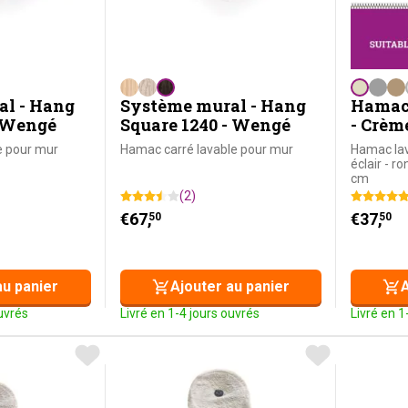
al - Hang
Système mural - Hang
Hamac 
- Wengé
Square 1240 - Wengé
- Crèm
e pour mur
Hamac carré lavable pour mur
Hamac lav
éclair - r
cm
(2)
€
67,
€
37,
50
50
au panier
Ajouter au panier
A
ouvrés
Livré en 1-4 jours ouvrés
Livré en 1