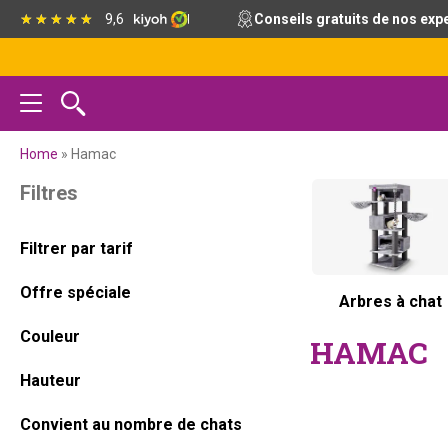
Passer
Passer
Passer
Passer
9,6
Conseils gratuits de nos exp
à
au
à
au
la
contenu
la
pied
navigation
principal
barre
de
principale
latérale
page
principale
Home
»
Hamac
Barre
Filtres
latérale
Filtrer par tarif
principale
Offre spéciale
Arbres à chat
Couleur
HAMAC
Hauteur
Convient au nombre de chats