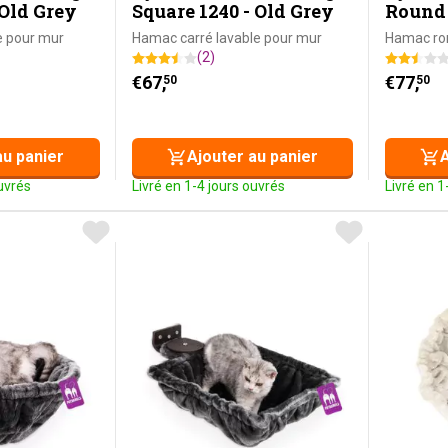
 Old Grey
Square 1240 - Old Grey
Round 
e pour mur
Hamac carré lavable pour mur
Hamac ron
(2)
€
67,
€
77,
50
50
au panier
Ajouter au panier
A
ouvrés
Livré en 1-4 jours ouvrés
Livré en 1
HOICE