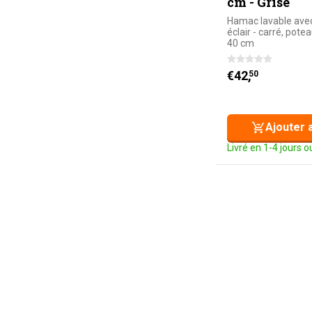
cm - Grise
Hamac lavable ave
éclair - carré, pote
40 cm
€
42,
50
Ajouter 
Livré en 1-4 jours 