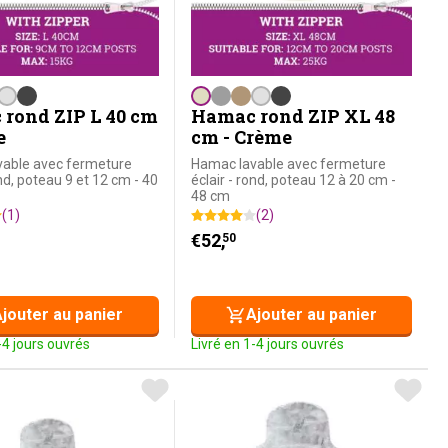
rond ZIP L 40 cm
Hamac rond ZIP XL 48
e
cm - Crème
able avec fermeture
Hamac lavable avec fermeture
ond, poteau 9 et 12 cm - 40
éclair - rond, poteau 12 à 20 cm -
48 cm
(1)
(2)
€
52,
50
jouter au panier
Ajouter au panier
-4 jours ouvrés
Livré en 1-4 jours ouvrés