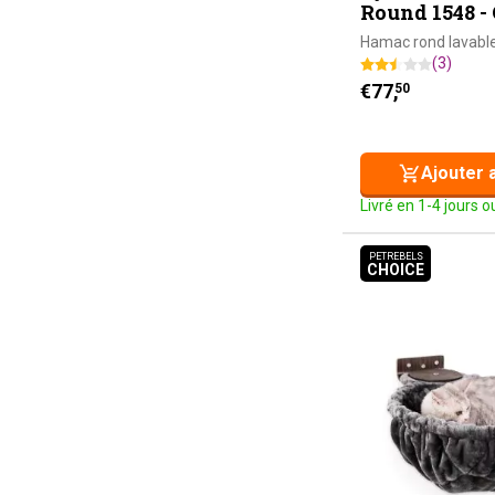
Round 1548 -
Hamac rond lavabl
(3)
€
77,
50
Ajouter 
Livré en 1-4 jours 
PETREBELS
CHOICE
PETREBELS C