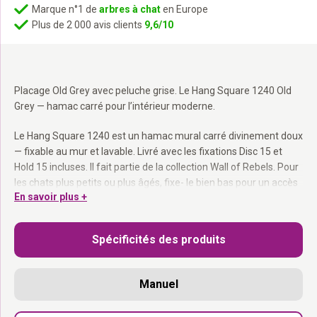
Marque n°1 de
arbres à chat
en Europe
Plus de 2 000 avis clients
9,6/10
Placage Old Grey avec peluche grise. Le Hang Square 1240 Old
Grey — hamac carré pour l’intérieur moderne.
Le Hang Square 1240 est un hamac mural carré divinement doux
— fixable au mur et lavable. Livré avec les fixations Disc 15 et
Hold 15 incluses. Il fait partie de la collection Wall of Rebels. Pour
les chats plus petits ou plus âgés, fixe- le bien bas pour un accès
En savoir plus +
facile.
40 × 40 cm :
Carré et généreux.
Spécificités des produits
Peluche grise lavable :
Fermeture éclair — facilement amovible.
Livré avec Disc 15 + Hold 15 :
Prêt à monter.
Combinable
avec Box 60, Oval Office 60 et tous les éléments
Manuel
d’escalade.