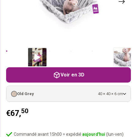
Voir en 3D
Old Grey
40 × 40 × 6 cm
50
€
67,
Commandé avant 15h00 = expédié
aujourd'hui
(lun-ven)