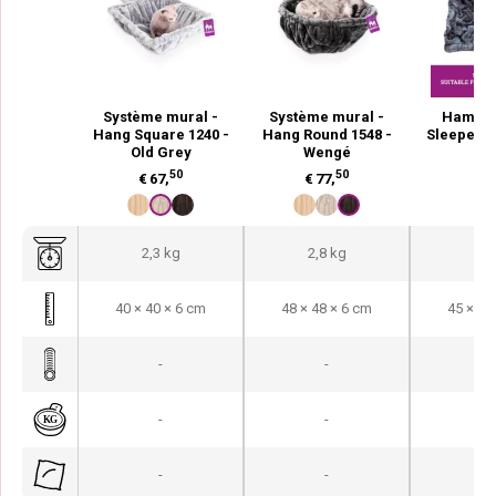
Système mural -
Système mural -
Hamac 
Hang Square 1240 -
Hang Round 1548 -
Sleeper 
Old Grey
Wengé
45
50
50
€
67,
€
77,
2,3 kg
2,8 kg
4 
40 × 40 × 6 cm
48 × 48 × 6 cm
45 × 45
-
-
-
-
-
-
-
-
-