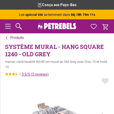
Passer
Passer
Passer
Conçu aux Pays-Bas
à
au
au
la
contenu
pied
Les
spécial été
se terminent dans
04j 18h 19m 11s
navigation
principal
de
principale
page
Produits
SYSTÈME MURAL - HANG SQUARE
1240 - OLD GREY
Hamac carré lavable 40×40 cm mural en Old Grey avec Disc 15 et Hold
15
3.5/5 (2 reviews)