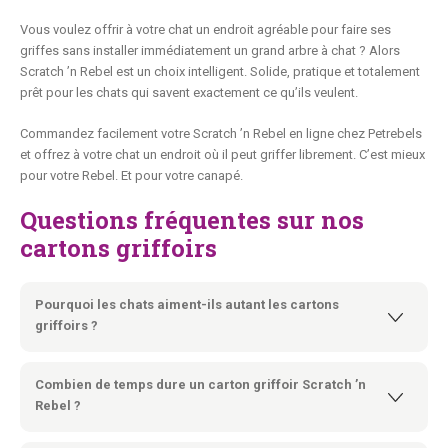
Vous voulez offrir à votre chat un endroit agréable pour faire ses
griffes sans installer immédiatement un grand arbre à chat ? Alors
Scratch ’n Rebel est un choix intelligent. Solide, pratique et totalement
prêt pour les chats qui savent exactement ce qu’ils veulent.
Commandez facilement votre Scratch ’n Rebel en ligne chez Petrebels
et offrez à votre chat un endroit où il peut griffer librement. C’est mieux
pour votre Rebel. Et pour votre canapé.
Questions fréquentes sur nos
cartons griffoirs
Pourquoi les chats aiment-ils autant les cartons
griffoirs ?
Les chats griffent pour entretenir leurs griffes, étirer leurs
muscles et déposer leur odeur. Un carton griffoir solide comme
Combien de temps dure un carton griffoir Scratch ’n
Scratch ’n Rebel offre à votre chat un endroit sûr pour exprimer
Rebel ?
ce comportement naturel. Beaucoup de chats l’utilisent
également comme coin détente ou couchage.