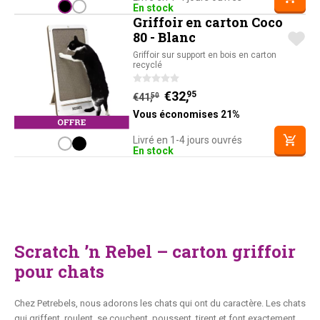
En stock
Griffoir en carton Coco
80 - Blanc
Griffoir sur support en bois en carton
recyclé
Le prix initial était : €41,
Le prix actuel est : €
.
€
32,
50
95
€
41,
50
Vous économises 21%
Livré en 1-4 jours ouvrés
En stock
Scratch ’n Rebel – carton griffoir
pour chats
Chez Petrebels, nous adorons les chats qui ont du caractère. Les chats
qui griffent, roulent, se couchent, poussent, tirent et font exactement