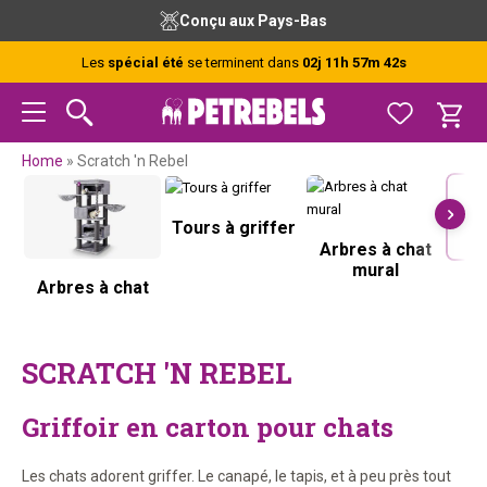
Passer
Passer
Passer
Passer
Conçu aux Pays-Bas
à
au
à
au
la
contenu
la
pied
Les
spécial été
se terminent dans
02j 11h 57m 41s
navigation
principal
barre
de
principale
latérale
page
principale
Home
»
Scratch 'n Rebel
Tours à griffer
Arbres à chat
mural
Arbres à chat
G
SCRATCH 'N REBEL
Griffoir en carton pour chats
Les chats adorent griffer. Le canapé, le tapis, et à peu près tout