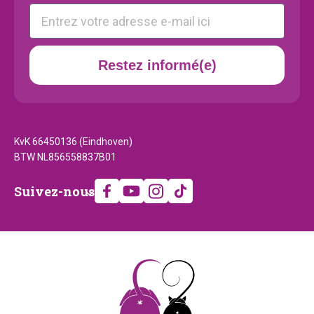
E-mail
Restez informé(e)
KvK 66450136 (Eindhoven)
BTW NL856558837B01
Suivez-
Suivez-nous
nous