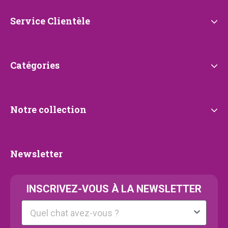
de
Petrebels
Service
Service Clientèle
Clientèle
Catégories
Catégories
Notre
Notre collection
collection
Newsletter
Newsletter
INSCRIVEZ-VOUS À LA NEWSLETTER
Kattenras