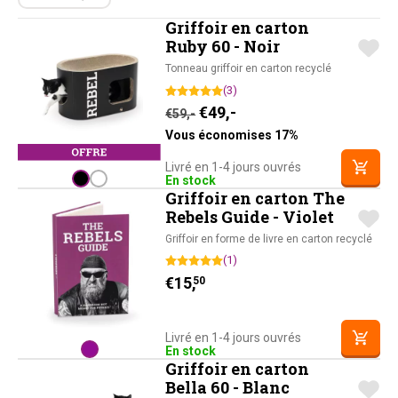
Griffoir en carton
Ruby 60 - Noir
Tonneau griffoir en carton recyclé
(3)
Le prix initial était : €59,-.
Le prix actuel est : €49
€
49,-
€
59,-
Vous économises 17%
Livré en 1-4 jours ouvrés
En stock
Griffoir en carton The
Rebels Guide - Violet
Griffoir en forme de livre en carton recyclé
(1)
€
15,
50
Livré en 1-4 jours ouvrés
En stock
Griffoir en carton
Bella 60 - Blanc