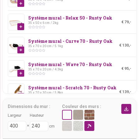
Système mural - Relax 50 - Rusty Oak
€ 79,-
35 x 50 x 6 cm / 2kg
Système mural - Curve 70 - Rusty Oak
€ 130,-
35 x 70 x 20 cm / 5.1kg
Système mural - Wave 70 - Rusty Oak
€ 95,-
35 x 70 x 20 cm / 4.3kg
Système mural - Scratch 70 - Rusty Oak
€ 139,-
35 x 70 x 30 cm / 5.8kg
Dimensions du mur :
Couleur des murs :
Système mural - Oval Office 60 - Rusty
Oak
Largeur
Hauteur
€ 219,-
35 x 60 x 40 cm / 6.5kg
×
cm
Système mural - Box 60 - Rusty Oak