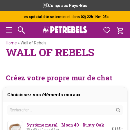
Passer
Passer
Passer
Conçu aux Pays-Bas
à
au
au
la
contenu
pied
Les
spécial été
se terminent dans
02j 22h 19m 05s
navigation
principal
de
principale
page
Home
»
Wall of Rebels
WALL OF REBELS
Créez votre propre mur de chat
Choisissez vos éléments muraux
Système mural - Moon 40 - Rusty Oak
€ 165,-
35 x 40 x 40 cm / 4.2kg