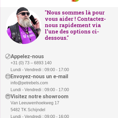
Système mural - Level 35 - Rusty Oak
€ 67,-
"Nous sommes là pour
35 x 35 x 2 cm / 2kg
vous aider ! Contactez-
nous rapidement via
Système mural - Level 40 - Rusty Oak
l’une des options ci-
€ 65,-
40 x 40 x 2 cm / 2kg
dessous."
Système mural - Post 1250 - Rusty Oak
€ 28,-
12 x 12 x 50 cm / 1.5kg
Appelez-nous
+31 (0) 73 – 6893 140
Système mural - Post 1560 - Rusty Oak
Lundi - Vendredi : 09:00 - 17:00
€ 39,-
15 x 15 x 60 cm / 2.4kg
Envoyez-nous un e-mail
info@petrebels.com
Système mural - Post 2080 - Rusty Oak
€ 59,-
Lundi - Vendredi : 09:00 - 17:00
20 x 20 x 80 cm / 4.2kg
Visitez notre showroom
Van Leeuwenhoekweg 17
Système mural - Disc 9 - Rusty Oak
€ 5,-
5482 TK Schijndel
9 x 9 x 2 cm
Lundi - Vendredi : 09:00 - 16:00