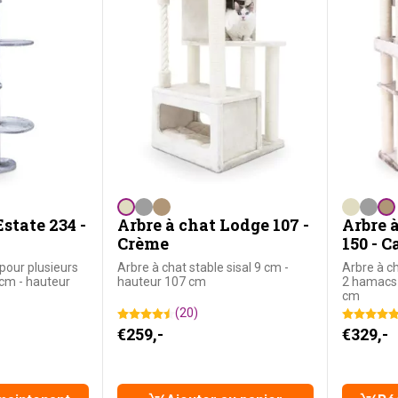
Estate 234 -
Arbre à chat Lodge 107 -
Arbre 
Crème
150 - 
pour plusieurs
Arbre à chat stable sisal 9 cm -
Arbre à c
 cm - hauteur
hauteur 107 cm
2 hamacs 
cm
(20)
€
259,-
€
329,-