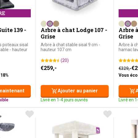
uite 139 -
Arbre à chat Lodge 107 -
Arbre à
Grise
Grise
 poteaux sisal
Arbre à chat stable sisal 9 cm -
Arbre à ch
able - hauteur
hauteur 107 cm
hamac lav
(20)
tait : €339,-.
st : €279,-.
Le prix i
Le prix 
€
259,-
€
2
€
329,-
 18%
Vous éc
maintenant
Ajouter au panier
A
ible
Livré en 1-4 jours ouvrés
Livré en 1
HOICE