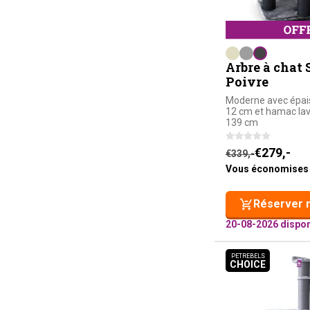
Arbre à chat S
Poivre
Moderne avec épais
12 cm et hamac lav
139 cm
Le prix initial é
Le prix actuel e
€
279,-
€
339,-
Vous économises
Réserver 
20-08-2026 dispon
PETREBELS
CHOICE
PETREBELS C