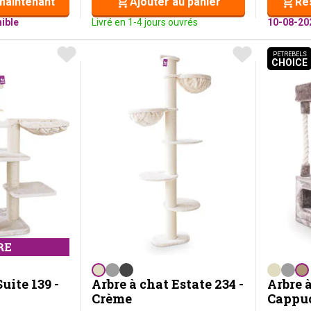
maintenant
Ajouter au panier
Ré
ible
Livré en 1-4 jours ouvrés
10-08-20
PETREBELS
CHOICE
PETR
uite 139 -
Arbre à chat Estate 234 -
Arbre à
Crème
Cappu