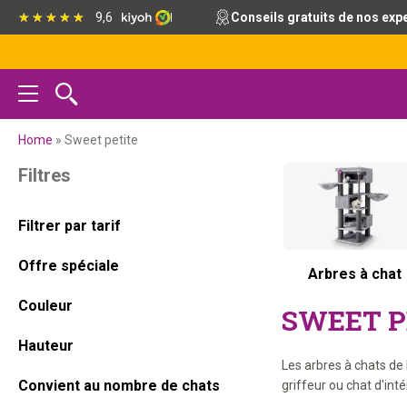
Passer
Passer
Passer
Passer
9,6
Conseils gratuits de nos exp
à
au
à
au
la
contenu
la
pied
navigation
principal
barre
de
principale
latérale
page
principale
Home
»
Sweet petite
Barre
Filtres
latérale
Filtrer par tarif
principale
Offre spéciale
Arbres à chat
Couleur
SWEET P
Hauteur
Les arbres à chats de 
Convient au nombre de chats
griffeur ou chat d'int