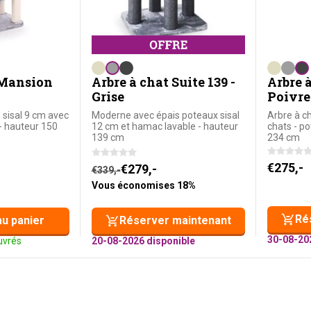
 Mansion
Arbre à chat Suite 139 -
Arbre à
Grise
Poivre
 sisal 9 cm avec
Moderne avec épais poteaux sisal
Arbre à c
- hauteur 150
12 cm et hamac lavable - hauteur
chats - p
139 cm
234 cm
€
275,-
Le prix initial était : €339,-.
Le prix actuel est : €279,-.
€
279,-
€
339,-
Vous économises 18%
Ré
au panier
Réserver maintenant
30-08-20
ouvrés
20-08-2026 disponible