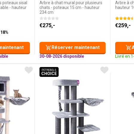
 poteaux sisal
Arbre à chat mural pour plusieurs
Arbre à ch
able - hauteur
chats - poteaux 15 cm - hauteur
hauteur 
234 cm
tait : €339,-.
st : €279,-.
€
275,-
€
259,-
 18%
maintenant
Réserver maintenant
A
ible
30-08-2026 disponible
Livré en 1
PETREBELS
CHOICE
PETREBELS CHOICE