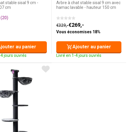
at stable sisal 9 cm -
Arbre à chat stable sisal 9 cm avec
107 cm
hamac lavable - hauteur 150 cm
(20)
Le prix initial était : €329,-.
Le prix actuel est : €269,-.
€
269,-
€
329,-
Vous économises 18%
jouter au panier
Ajouter au panier
-4 jours ouvrés
Livré en 1-4 jours ouvrés