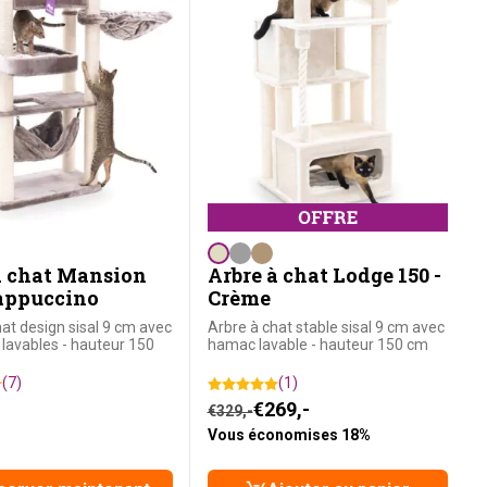
à chat Mansion
Arbre à chat Lodge 150 -
Cappuccino
Crème
hat design sisal 9 cm avec
Arbre à chat stable sisal 9 cm avec
lavables - hauteur 150
hamac lavable - hauteur 150 cm
(7)
(1)
Le prix initial était : €329,-.
Le prix actuel est : €269,-.
€
269,-
€
329,-
Vous économises 18%