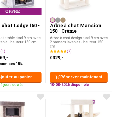
 chat Lodge 150 -
Arbre à chat Mansion
150 - Crème
at stable sisal 9 cm avec
Arbre à chat design sisal 9 cm avec
able - hauteur 150 cm
2 hamacs lavables - hauteur 150
cm
(1)
(7)
nitial était : €329,-.
actuel est : €269,-.
69,-
€
329,-
onomises 18%
jouter au panier
Réserver maintenant
-4 jours ouvrés
10-08-2026 disponible