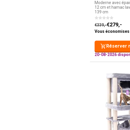
Moderne avec épais
12 cm et hamac lav
139 cm
Le prix initial é
Le prix actuel e
€
279,-
€
339,-
Vous économises
Réserver 
20-08-2026 dispon