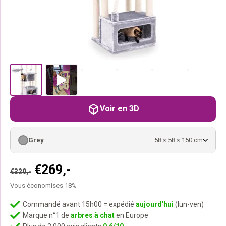
Voir en 3D
Grey
58 × 58 × 150 cm
Le
Le
€
269,-
€
329,-
prix
prix
Vous économises 18%
initial
actuel
était :
est :
Commandé avant 15h00 = expédié
aujourd'hui
(lun-ven)
Marque n°1 de
arbres à chat
en Europe
€329,-.
€269,-.