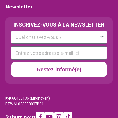
Newsletter
Newsletter
INSCRIVEZ-VOUS À LA NEWSLETTER
Kattenras
E-mail
Restez informé(e)
KvK 66450136 (Eindhoven)
BTW NL856558837B01
Suivez-
Suivez-nous