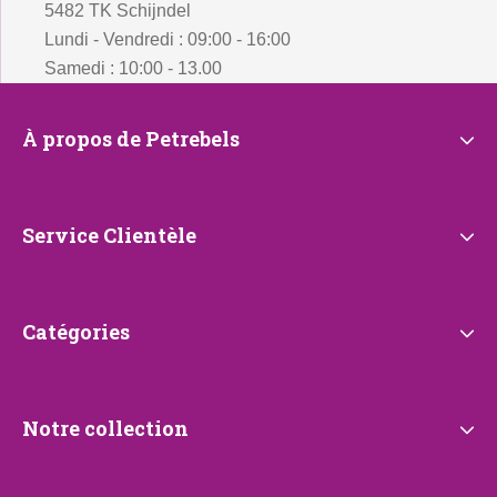
5482 TK Schijndel
Lundi - Vendredi : 09:00 - 16:00
Samedi : 10:00 - 13.00
À
À propos de Petrebels
propos
de
Petrebels
Service
Service Clientèle
Clientèle
Catégories
Catégories
Notre
Notre collection
collection