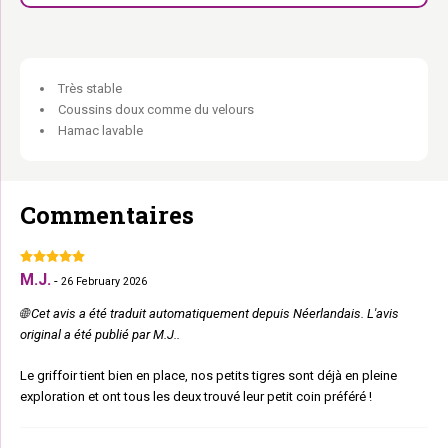
Convient à tous :
Jeunes, vieux, petits et grands.
Ton sur ton, douillet, toujours juste.
Très stable
Coussins doux comme du velours
Hamac lavable
Commentaires
M.J.
-
26 February 2026
🌐 Cet avis a été traduit automatiquement depuis Néerlandais. L'avis
original a été publié par M.J..
Le griffoir tient bien en place, nos petits tigres sont déjà en pleine
exploration et ont tous les deux trouvé leur petit coin préféré !