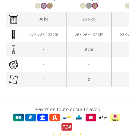
e
e
p
p
38 kg
25,5 kg
19,9
r
r
i
i
58 × 58 × 150 cm
59 × 59 × 107 cm
50 × 25 
x
x
i
a
-
9 cm
-
n
c
i
t
-
-
-
t
u
i
e
-
3
-
a
l
l
e
é
s
t
t
Payez en toute sécurité avec
a
i
:
t
€