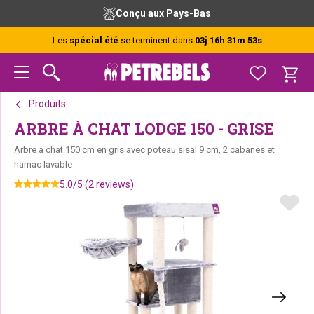
Passer
Passer
Passer
Conçu aux Pays-Bas
à
au
au
la
contenu
pied
Les
spécial été
se terminent dans
03j 16h 31m 53s
navigation
principal
de
principale
page
Produits
ARBRE À CHAT LODGE 150 - GRISE
Arbre à chat 150 cm en gris avec poteau sisal 9 cm, 2 cabanes et
hamac lavable
5.0/5 (2 reviews)