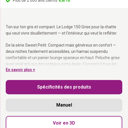
Plus de 2 000 avis clients
9,6/10
Ton sur ton gris et compact. Le Lodge 150 Grise pour la chatte
qui veut vivre douillettement — et l’intérieur qui veut le refléter.
De la série Sweet Petit. Compact mais généreux en confort —
deux niches facilement accessibles, un hamac suspendu
confortable et un panier lounge spacieux en haut. Peluche grise
avec sisal gris sur des poteaux extra épais. Convient à tous les
En savoir plus +
chats.
Deux niches facilement accessibles :
Des coins douillets pour
Spécificités des produits
la rêveuse et la Rebel.
Hamac suspendu + panier lounge en haut :
Toujours une place
douce disponible.
Manuel
Poteaux extra épais avec peluche luxe :
Amplement de quoi
griffer.
Format compact :
S’intègre dans toutes les pièces sans
Voir en 3D
dominer l’espace.