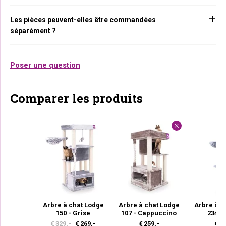
Les pièces peuvent-elles être commandées
séparément ?
Poser une question
Comparer les produits
Arbre à chat Lodge
Arbre à chat Lodge
Arbre à c
150 - Grise
107 - Cappuccino
234 -
L
L
€
329,-
€
269,-
€
259,-
€
27