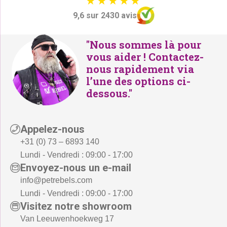
2
9,6 sur 2430 avis
:
6
€
9
"Nous sommes là pour
3
,
vous aider ! Contactez-
2
-
nous rapidement via
9
.
l’une des options ci-
,
dessous."
-
.
Appelez-nous
+31 (0) 73 – 6893 140
Lundi - Vendredi : 09:00 - 17:00
Envoyez-nous un e-mail
info@petrebels.com
Lundi - Vendredi : 09:00 - 17:00
Visitez notre showroom
Van Leeuwenhoekweg 17