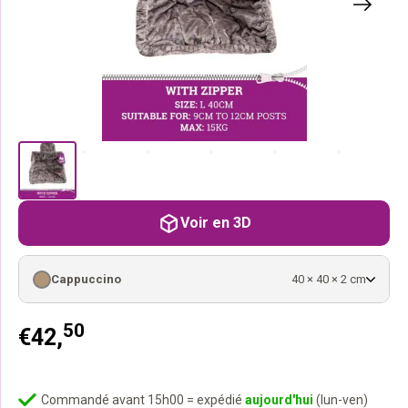
Voir en 3D
Cappuccino
40 × 40 × 2 cm
50
€
42,
Commandé avant 15h00 = expédié
aujourd'hui
(lun-ven)