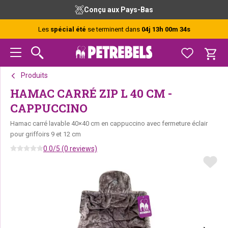
Passer
Passer
Passer
Conçu aux Pays-Bas
à
au
au
la
contenu
pied
Les
spécial été
se terminent dans
04j 13h 00m 34s
navigation
principal
de
principale
page
Produits
HAMAC CARRÉ ZIP L 40 CM -
CAPPUCCINO
Hamac carré lavable 40×40 cm en cappuccino avec fermeture éclair
pour griffoirs 9 et 12 cm
0.0/5 (0 reviews)