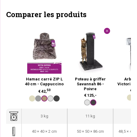
Comparer les produits
Hamac carré ZIP L
Poteau à griffer
Arbre 
40 cm - Cappuccino
Savannah 86 -
Victoria 1
Poivre
50
€
22
€
42,
€
125,-
3 kg
11 kg
24
40 × 40 × 2 cm
50 × 50 × 86 cm
48,5 × 48,