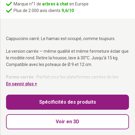
Marque n°1 de
arbres à chat
en Europe
Plus de 2 000 avis clients
9,6/10
Cappuccino carré. Le hamac est occupé, comme toujours.
La version carrée — même qualité et même fermeture éclair que
le modèle rond. Retire la housse, lave à 30°C. Jusqu’à 15 kg.
Compatible avec les poteaux de Ø 9 et 12 cm.
Forme carrée :
Parfait pour les plateformes carrées de tes
arbres à chat.
En savoir plus +
Fermeture éclair :
Retire la housse et lave à 30°C.
Jusqu’à 15 kg :
Adapté à tous les gabarits standard.
Spécificités des produits
Compatible Ø 9 et 12 cm.
Carré mais confortable. Elle a choisi.
Voir en 3D