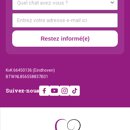
E-mail
Restez informé(e)
KvK 66450136 (Eindhoven)
BTW NL856558837B01
Suivez-
Suivez-nous
nous