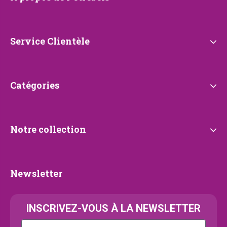
propos
de
Petrebels
Service
Service Clientèle
Clientèle
Catégories
Catégories
Notre
Notre collection
collection
Newsletter
Newsletter
INSCRIVEZ-VOUS À LA NEWSLETTER
Kattenras