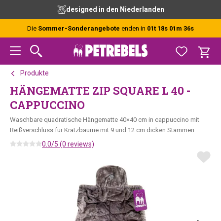
Zur
Skip
Zur
designed in den Niederlanden
Hauptnavigation
to
Fußzeile
springen
main
springen
Die
Sommer-Sonderangebote
enden in
01t 18s 01m 36s
content
Produkte
HÄNGEMATTE ZIP SQUARE L 40 -
CAPPUCCINO
Waschbare quadratische Hängematte 40×40 cm in cappuccino mit
Reißverschluss für Kratzbäume mit 9 und 12 cm dicken Stämmen
0.0/5 (0 reviews)