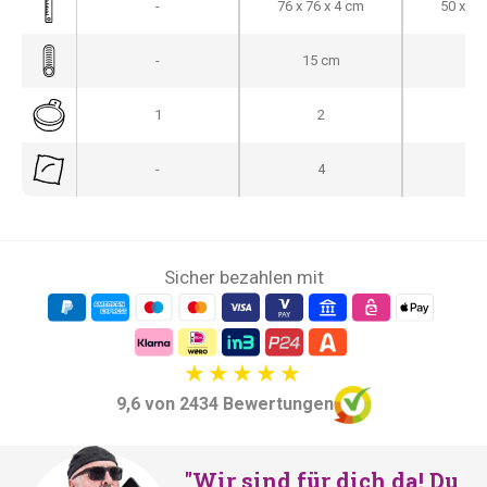
-
76 x 76 x 4 cm
50 x 50
-
15 cm
20
1
2
-
-
4
-
Sicher bezahlen mit
9,6 von 2434 Bewertungen
"Wir sind für dich da! Du