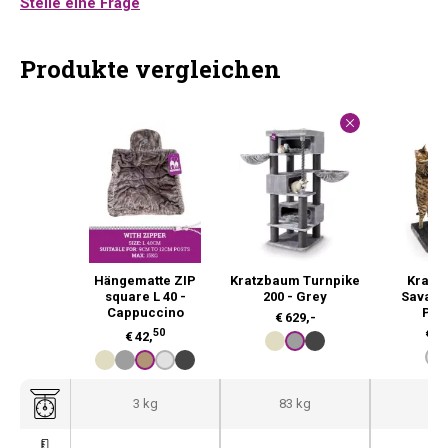
Stelle eine Frage
Produkte vergleichen
Hängematte ZIP
Kratzbaum Turnpike
Kratz
square L 40 -
200 - Grey
Savann
Cappuccino
Pep
€
629,-
50
€
12
€
42,
3 kg
83 kg
11