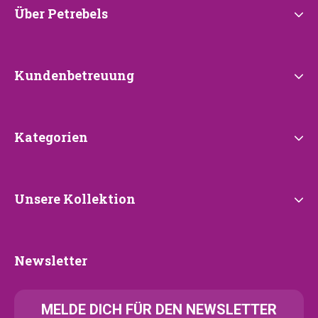
Über
Über Petrebels
Petrebels
Kundenbetreuung
Kundenbetreuung
Kategorien
Kategorien
Unsere
Unsere Kollektion
Kollektion
Newsletter
Newsletter
MELDE
DICH FÜR DEN NEWSLETTER