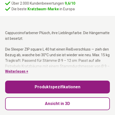
Über 2.000 Kundenbewertungen
9,6/10
Die beste
Kratzbaum-Marke
in Europa
Cappuccinofarbener Plüsch, ihre Lieblingsfarbe. Die Hängematte
ist besetzt.
Die Sleeper ZIP square L 40 hat einen Reißverschluss — zieh den
Bezug ab, wasche bei 30°C und sie ist wieder wie neu. Max. 15 kg
Tragkraft. Passend für Stämme Ø 9 – 12 cm: Passt auf alle
Petrebels Kratzbäume mit einem Stammdurchmesser von Ø 9 –
Weiterlesen +
12 cm.
Waschbarer Bezug mit Reißverschluss:
Abziehen und bei 30°C
Produktspezifikationen
waschen.
Max. 15 kg Tragkraft:
Stabil für den täglichen Gebrauch.
Cappuccinofarbener Plüsch:
Weich und kuschelig.
Ansicht in 3D
Passend für Stämme Ø 9 – 12 cm:
Kompatibel mit allen
Petrebels Kratzbäumen dieser Größe.