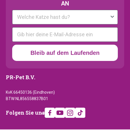
AN
Kattenras
E-mail
Bleib auf dem Laufenden
PR-Pet B.V.
KvK 66450136 (Eindhoven)
BTW NL856558837B01
Folgen
Folgen Sie uns
Sie
uns