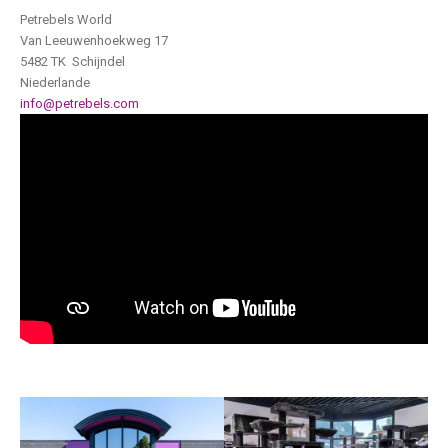
Petrebels World
Van Leeuwenhoekweg 17
5482 TK Schijndel
Niederlande
info@petrebels.com