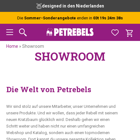
Zur
Skip
Zur
designed in den Niederlanden
Hauptnavigation
to
Fußzeile
springen
main
springen
Die
Sommer-Sonderangebote
enden in
03t 19s 24m 37s
content
Home
»
Showroom
SHOWROOM
Die Welt von Petrebels
Wir sind stolz auf unsere Mitarbeiter, unser Unternehmen und
unsere Produkte. Und wir wollen, dass jeder Rebell mit seinem
neuen Kratzbaum glücklich wird. Deshalb gehen wir einen
Schritt weiter und haben nicht nur einen umfangreichen
Webshop und Katalog, sondern auch einen topmodernen
Showroom. Dort kannst du unsere gesamte Kollektion sehen,