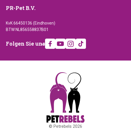
PR-Pet B.V.
KvK 66450136 (Eindhoven)
BTW NL856558837B01
Folgen
Folgen Sie uns
Sie
uns
© Petrebels 2026