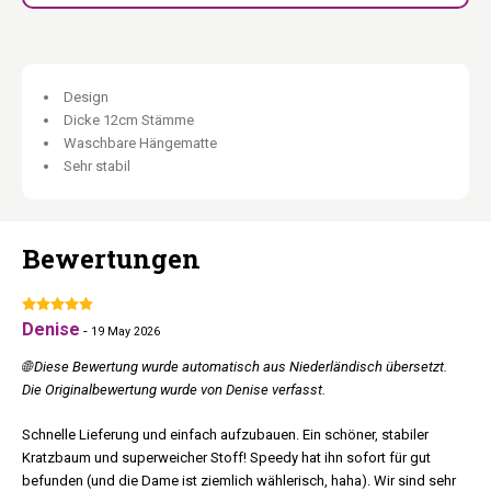
Treppe inklusive:
Alle Etagen erreichbar auch für ältere Katzen.
Kompakt und vielseitig:
Kleine Standfläche, großer Komfort.
Vielseitiger Kratzbaum auf kleiner Standfläche.
Design
Dicke 12cm Stämme
Waschbare Hängematte
Sehr stabil
Bewertungen
Denise
-
19 May 2026
🌐 Diese Bewertung wurde automatisch aus Niederländisch übersetzt.
Die Originalbewertung wurde von Denise verfasst.
Schnelle Lieferung und einfach aufzubauen. Ein schöner, stabiler
Kratzbaum und superweicher Stoff! Speedy hat ihn sofort für gut
befunden (und die Dame ist ziemlich wählerisch, haha). Wir sind sehr