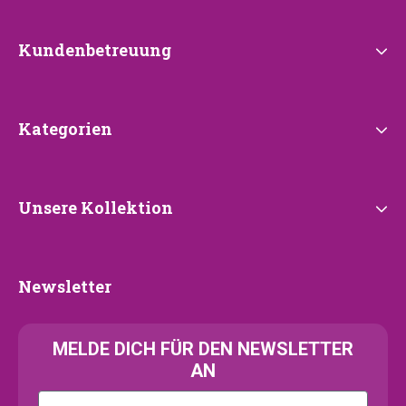
Kundenbetreuung
Kundenbetreuung
Kategorien
Kategorien
Unsere
Unsere Kollektion
Kollektion
Newsletter
Newsletter
MELDE
DICH FÜR DEN NEWSLETTER
AN
Kattenras