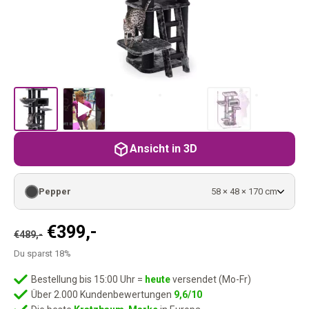
Ansicht in 3D
Pepper
58 × 48 × 170 cm
Ursprünglicher
Aktueller
€
399,-
€
489,-
Preis
Preis
Du sparst 18%
war:
ist:
€489,-
€399,-.
Bestellung bis 15:00 Uhr =
heute
versendet (Mo-Fr)
Über 2.000 Kundenbewertungen
9,6/10