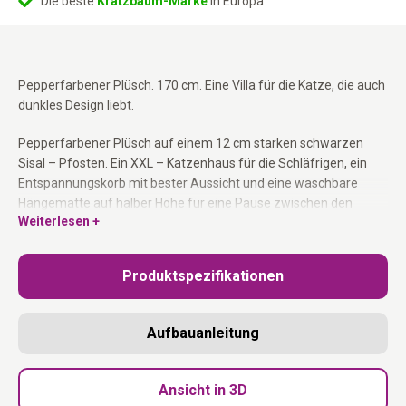
Die beste
Kratzbaum-Marke
in Europa
Pepperfarbener Plüsch. 170 cm. Eine Villa für die Katze, die auch
dunkles Design liebt.
Pepperfarbener Plüsch auf einem 12 cm starken schwarzen
Sisal – Pfosten. Ein XXL – Katzenhaus für die Schläfrigen, ein
Entspannungskorb mit bester Aussicht und eine waschbare
Hängematte auf halber Höhe für eine Pause zwischen den
Weiterlesen +
Abenteuern. Stufen machen die oberen Ebenen auch für ältere
Katzen zugänglich. Kissen und Hängematte dank verstecktem
Reißverschluss leicht waschbar. Als Bausatz geliefert. In den
Produktspezifikationen
Niederlanden entworfen.
Kratzstamm 12 cm schwarzem Sisal:
Mehr Widerstand für die
Aufbauanleitung
Katze, die wirklich kratzt.
XXL – Schlafhaus:
Breiter abgeschlossener Schlafplatz – auch
für große Katzen.
Ansicht in 3D
Waschbare Hängematte:
Reißverschluss auf, bei 30°C waschen.