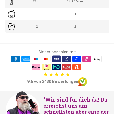
g
e
12 cm
12 + 15 cm
12
l
r
i
P
1
1
c
r
2
2
h
e
e
i
r
s
P
i
Sicher bezahlen mit
r
s
e
t
i
:
s
€
w
3
9,6 von 2430 Bewertungen
a
9
r
9
"Wir sind für dich da! Du
:
,
erreichst uns am
€
-
schnellsten über eine der
4
.