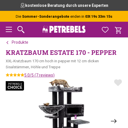
Zur
Skip
Zur
kostenlose Beratung durch unsere Experten
Hauptnavigation
to
Fußzeile
springen
main
springen
Die
Sommer-Sonderangebote
enden in
03t 19s 33m 14s
content
Produkte
KRATZBAUM ESTATE 170 - PEPPER
XXL-Kratzbaum 170 cm hoch in pepper mit 12 cm dicken
Sisalstämmen, Höhle und Treppe
5.0/5 (7 reviews)
PETREBELS
PETREBELS
CHOICE
CHOICE
PETREBELS CHOICE
PETREBELS CHOICE