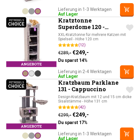
Lieferung in 1-3 Werktagen
Auf Lager
Kratztonne
PETREBELS
CHOICE
PETREBELS CHOICE
Superdome 120 -
Cappuccino
XXL-Kratztonne für mehrere Katzen mit
Spielseil - Höhe 120 cm
(12)
Ursprünglicher Preis war: 
Aktueller Preis ist: 
€
249,-
€
289,-
Du sparst 14%
Lieferung in 2-4 Werktagen
Auf Lager
Kratzbaum Parklane
PETREBELS
CHOICE
PETREBELS CHOICE
131 - Cappuccino
Design-Kratzbaum mit 12 und 15 cm dicke
Sisalstämme - Höhe 131 cm
(42)
Ursprünglicher Preis war: 
Aktueller Preis ist: 
€
249,-
€
299,-
Du sparst 17%
Lieferung in 1-3 Werktagen
Auf Lager