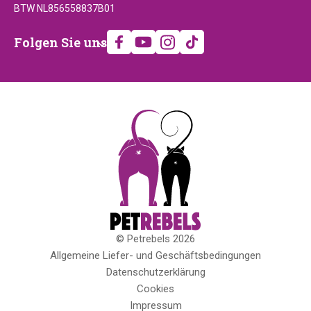
BTW NL856558837B01
Folgen
Folgen Sie uns
Sie
uns
© Petrebels 2026
Copyright
Allgemeine Liefer- und Geschäftsbedingungen
Datenschutzerklärung
Cookies
Impressum