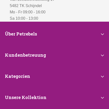
5482 TK Schijndel
Mo - Fr 09:00 - 16:00
Sa 10:00 - 13:00
Über
Über Petrebels
Petrebels
Kundenbetreuung
Kundenbetreuung
Kategorien
Kategorien
Unsere
Unsere Kollektion
Kollektion