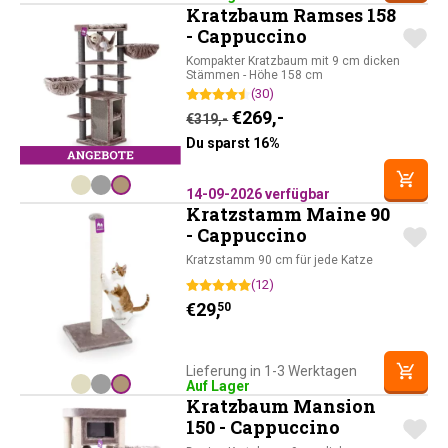
Kratzbaum Ramses 158
- Cappuccino
Kompakter Kratzbaum mit 9 cm dicken
Stämmen - Höhe 158 cm
(30)
Ursprünglicher Preis war: 
Aktueller Preis ist: 
€
269,-
€
319,-
Du sparst 16%
14-09-2026 verfügbar
Kratzstamm Maine 90
- Cappuccino
Kratzstamm 90 cm für jede Katze
(12)
€
29,
50
Lieferung in 1-3 Werktagen
Auf Lager
Kratzbaum Mansion
150 - Cappuccino