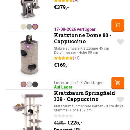
(36)
€
379,-
17-08-2026 verfügbar
Kratztonne Dome 80 -
Cappuccino
Stabile schwere Kratztonne 45 cm
Durchmesser - Höhe 80 cm
(11)
€
169,-
Lieferung in 1-3 Werktagen
Auf Lager
Kratzbaum Springfield
139 - Cappuccino
Kratzbaum für mehrere Katzen - 9 cm dicke
Stämme - Höhe 139 cm
Ursprünglicher Preis war: 
Aktueller Preis ist: 
€
225,-
€
265,-