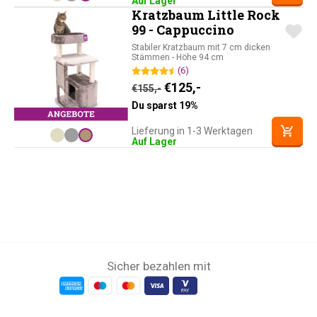
Auf Lager
Kratzbaum Little Rock
99 - Cappuccino
Stabiler Kratzbaum mit 7 cm dicken
Stämmen - Höhe 94 cm
(6)
Ursprünglicher Preis war: 
Aktueller Preis ist: 
€
125,-
€
155,-
Du sparst 19%
Lieferung in 1-3 Werktagen
Auf Lager
Sicher bezahlen mit