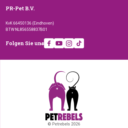
PR-Pet B.V.
KvK 66450136 (Eindhoven)
BTW NL856558837B01
Folgen
Folgen Sie uns
Sie
uns
© Petrebels 2026