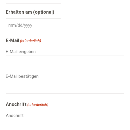
Schrägstrich
Erhalten am (optional)
TT
Schrägstrich
JJJJ
MM
Schrägstrich
E-Mail
TT
(erforderlich)
Schrägstrich
E-Mail eingeben
JJJJ
E-Mail bestätigen
Anschrift
(erforderlich)
Anschrift