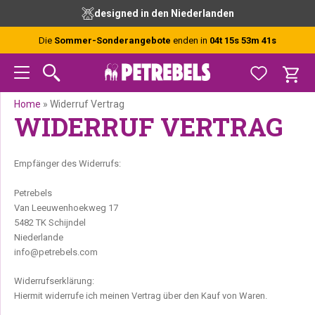
Zur
Skip
Zur
designed in den Niederlanden
Hauptnavigation
to
Fußzeile
springen
main
springen
Die
Sommer-Sonderangebote
enden in
04t 15s 53m 40s
content
Home
»
Widerruf Vertrag
WIDERRUF VERTRAG
Empfänger des Widerrufs:
Petrebels
Van Leeuwenhoekweg 17
5482 TK Schijndel
Niederlande
info@petrebels.com
Widerrufserklärung:
Hiermit widerrufe ich meinen Vertrag über den Kauf von Waren.