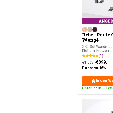
Rebel-Route 
Wengé
XXL-Set Wandmode
Klettern, Kratzen 
(1)
Ursprünglicher
Aktueller Preis 
€
899,-
€
1.065,-
Du sparst 16%
In den W
Lieferung in 1-3 W