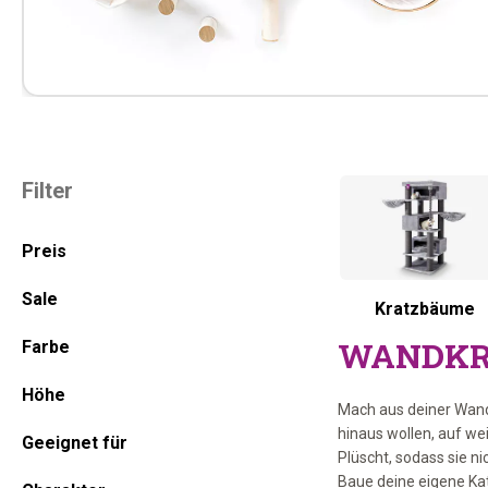
Haupt-
Filter
Sidebar
Preis
Sale
Kratzbäume
WANDKR
Farbe
Höhe
Mach aus deiner Wand 
hinaus wollen, auf we
Geeignet für
Plüscht, sodass sie ni
Baue deine eigene Ka