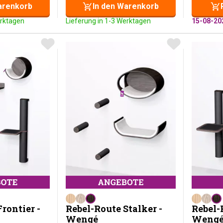
arenkorb
In den Warenkorb
erktagen
Lieferung in 1-3 Werktagen
15-08-20
rontier -
Rebel-Route Stalker -
Rebel-
Wengé
Weng