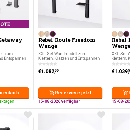
Getaway -
Rebel-Route Freedom -
Rebel-
Wengé
Weng
ll zum
XXL-Set Wandmodell zum
XXL-Set 
und Entspannen
Klettern, Kratzen und Entspannen
Klettern,
 Preis war: €1.065,-
ist: €899,-.
€
1.082,
€
1.039,
50
5
arenkorb
Reserviere jetzt
erktagen
15-08-2026 verfügbar
15-08-20