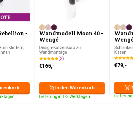
ebellion -
Wandmodell Moon 40 -
Wandmo
Wengé
Weng
zum Klettern,
Design-Katzenkorb zur
Schlankes
annen
Wandmontage
Kissen
(2)
€
79,-
 Preis war: €374,-
ist: €319,-.
€
165,-
I
arenkorb
In den Warenkorb
Lieferung
erktagen
Lieferung in 1-3 Werktagen