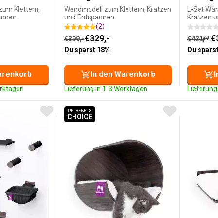
zum Klettern,
Wandmodell zum Klettern, Kratzen
L-Set Wan
annen
und Entspannen
Kratzen 
(2)
ist: €499,-.
Ursprünglicher Preis war: €399,-
Aktueller Preis ist: €329,-.
Aktuelle
 Preis war: €608,
€
329,-
Ursprün
€
50
€
399,-
€
422,
50
Du sparst 18%
Du spars
arenkorb
In den Warenkorb
I
erktagen
Lieferung in 1-3 Werktagen
Lieferung
PETREBELS
CHOICE
PETREBELS CHOICE