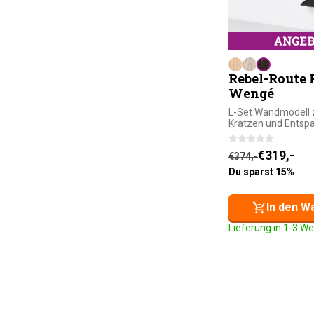
Rebel-Route R
Wengé
L-Set Wandmodell 
Kratzen und Entsp
Ursprünglicher
Aktueller Preis 
€
319,-
€
374,-
Du sparst 15%
In den W
Lieferung in 1-3 W