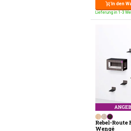
In den W
Lieferung in 1-3 W
Rebel-Route F
Wengé