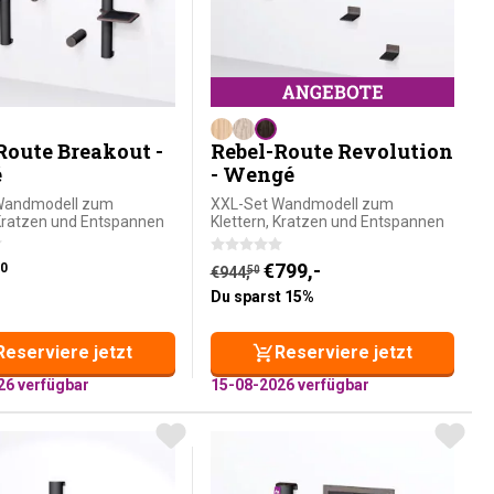
Route Breakout -
Rebel-Route Revolution
é
- Wengé
Wandmodell zum
XXL-Set Wandmodell zum
 Kratzen und Entspannen
Klettern, Kratzen und Entspannen
Aktueller Preis ist: €799,-.
Ursprünglicher Preis war: €944,
€
799,-
0
€
944,
50
Du sparst 15%
Reserviere jetzt
Reserviere jetzt
26 verfügbar
15-08-2026 verfügbar