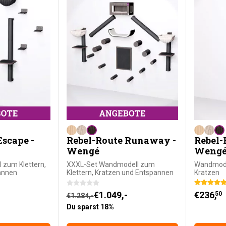
Escape -
Rebel-Route Runaway -
Rebel-
Wengé
Weng
 zum Klettern,
XXXL-Set Wandmodell zum
Wandmode
annen
Klettern, Kratzen und Entspannen
Kratzen
 Preis war: €752,-
ist: €629,-.
Ursprünglicher Preis war: €1.284,-
Aktueller Preis ist: €1.049,-.
€
1.049,-
€
236,
50
€
1.284,-
Du sparst 18%