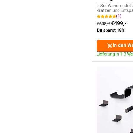
L-Set Wandmodell 
Kratzen und Entsp
(1)
Aktueller Preis 
Ursprünglicher
€
499,-
€
608,
50
Du sparst 18%
In den W
Lieferung in 1-3 W