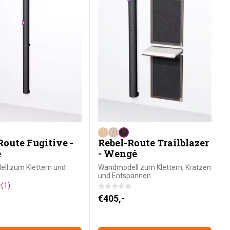
Route Fugitive -
Rebel-Route Trailblazer
é
- Wengé
ll zum Klettern und
Wandmodell zum Klettern, Kratzen
und Entspannen
(1)
€
405,-