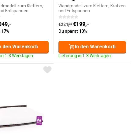
dmodell zum Klettern,
Wandmodell zum Klettern, Kratzen
und Entspannen
und Entspannen
r Preis ist: €349,-.
Aktueller Preis ist: €199,-.
glicher Preis war: €422,
349,-
Ursprünglicher Preis war: €221,
€
199,-
50
€
221,
50
t 17%
Du sparst 10%
n den Warenkorb
In den Warenkorb
 in 1-3 Werktagen
Lieferung in 1-3 Werktagen