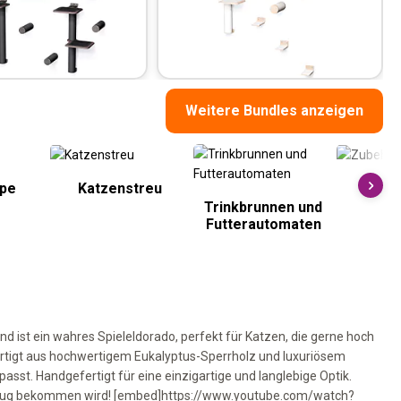
Weitere Bundles anzeigen
ppe
Katzenstreu
Zu
Trinkbrunnen und
Futterautomaten
d ist ein wahres Spieleldorado, perfekt für Katzen, die gerne hoch
fertigt aus hochwertigem Eukalyptus-Sperrholz und luxuriösem
 passt. Handgefertigt für eine einzigartige und langlebige Optik.
genug bekommen wird! [embed]https://www.youtube.com/watch?