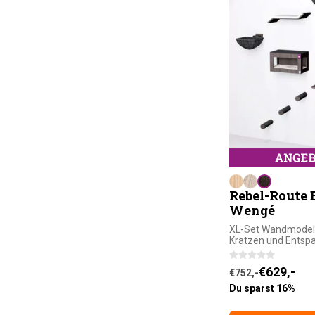
Rebel-Route 
Wengé
XL-Set Wandmodell
Kratzen und Entsp
Ursprünglicher
Aktueller Preis 
€
629,-
€
752,-
Du sparst 16%