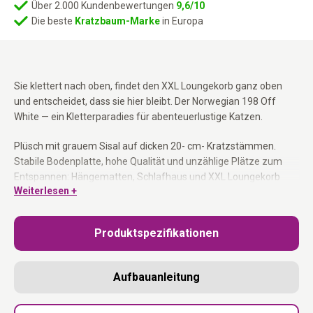
Über 2.000 Kundenbewertungen
9,6/10
Die beste
Kratzbaum-Marke
in Europa
Sie klettert nach oben, findet den XXL Loungekorb ganz oben
und entscheidet, dass sie hier bleibt. Der Norwegian 198 Off
White — ein Kletterparadies für abenteuerlustige Katzen.
Plüsch mit grauem Sisal auf dicken 20- cm- Kratzstämmen.
Stabile Bodenplatte, hohe Qualität und unzählige Plätze zum
Entspannen: Hängematten, Schlafhaus und XXL Loungekorb
Weiterlesen +
ganz oben. Ideal für mehrere Katzen und für große und schwere
Rassen.
Produktspezifikationen
Dicke Kratzstämme 20 cm grauem Sisal:
Für die aktivsten und
schwersten Katzen.
XXL Loungekorb oben + Schlafhaus + Hängematten:
Immer
Aufbauanleitung
ein freier Platz.
Stabile Bodenplatte:
Steht fest, auch bei mehreren Katzen