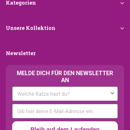
Kategorien
Kategorien
Unsere
Unsere Kollektion
Kollektion
Newsletter
Newsletter
MELDE
DICH FÜR DEN NEWSLETTER
AN
Kattenras
E-mail
Bleib auf dem Laufenden