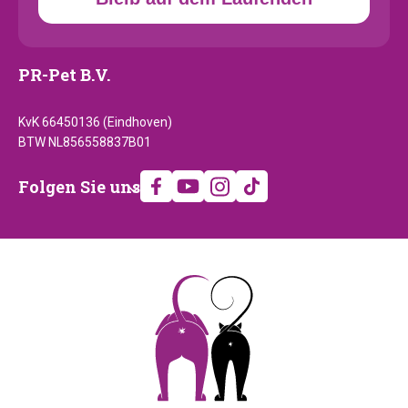
PR-Pet B.V.
KvK 66450136 (Eindhoven)
BTW NL856558837B01
Folgen
Folgen Sie uns
Sie
uns