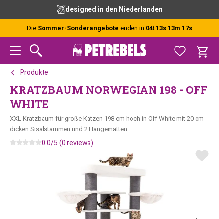
Zur
Skip
Zur
designed in den Niederlanden
Hauptnavigation
to
Fußzeile
springen
main
springen
Die
Sommer-Sonderangebote
enden in
04t 13s 13m 16s
content
Produkte
KRATZBAUM NORWEGIAN 198 - OFF
WHITE
XXL-Kratzbaum für große Katzen 198 cm hoch in Off White mit 20 cm
dicken Sisalstämmen und 2 Hängematten
0.0/5 (0 reviews)