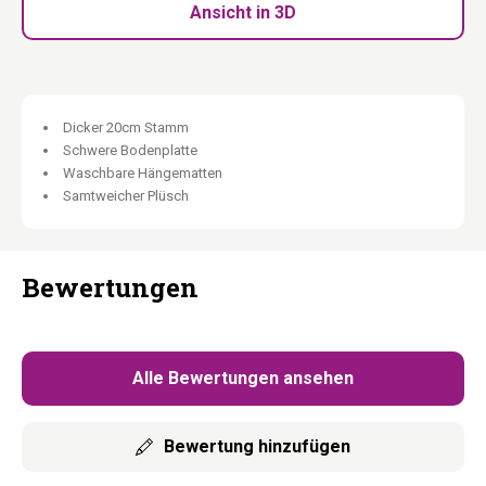
gleichzeitig.
Ansicht in 3D
198 cm hoch, 108 cm breit:
Kletterparadies für
abenteuerlustige Fellnasen.
Abnehmbare Hängematte + waschbare Kissen:
Immer frisch.
Ein Kletterparadies. Für den echten Abenteurer.
Dicker 20cm Stamm
Schwere Bodenplatte
Waschbare Hängematten
Samtweicher Plüsch
Bewertungen
Alle Bewertungen ansehen
Bewertung hinzufügen