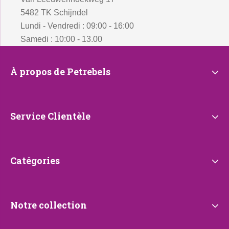
5482 TK Schijndel
Lundi - Vendredi : 09:00 - 16:00
Samedi : 10:00 - 13.00
À
À propos de Petrebels
propos
de
Petrebels
Service
Service Clientèle
Clientèle
Catégories
Catégories
Notre
Notre collection
collection