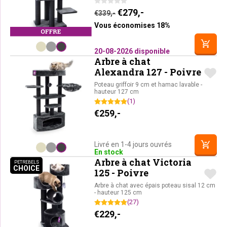
Le prix initial était : €339,-
Le prix actuel est : 
€
279,-
€
339,-
Vous économises 18%
20-08-2026 disponible
Arbre à chat
Alexandra 127 - Poivre
Poteau griffoir 9 cm et hamac lavable -
hauteur 127 cm
(1)
€
259,-
Livré en 1-4 jours ouvrés
En stock
Arbre à chat Victoria
PETREBELS
CHOICE
PETREBELS CHOICE
125 - Poivre
Arbre à chat avec épais poteau sisal 12 cm
- hauteur 125 cm
(27)
€
229,-