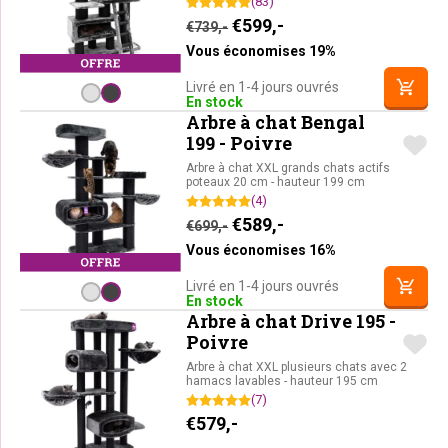
(83)
Le prix initial était : €739,-
Le prix actuel est : 
€
599,-
€
739,-
Vous économises 19%
Livré en 1-4 jours ouvrés
En stock
Arbre à chat Bengal
199 - Poivre
Arbre à chat XXL grands chats actifs
poteaux 20 cm - hauteur 199 cm
(4)
Le prix initial était : €699,-
Le prix actuel est : 
€
589,-
€
699,-
Vous économises 16%
Livré en 1-4 jours ouvrés
En stock
Arbre à chat Drive 195 -
Poivre
Arbre à chat XXL plusieurs chats avec 2
hamacs lavables - hauteur 195 cm
(7)
€
579,-