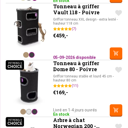
En stock
Tonneau à griffer
Vault 118 - Poivre
Griffoir tonneau XXL design - extra lesté -
hauteur 118 cm
(7)
€
459,-
05-09-2026 disponible
Tonneau à griffer
PETREBELS
CHOICE
PETREBELS CHOICE
Dome 80 - Poivre
Griffoir tonneau stable et lourd 45 cm -
hauteur 80 cm
(11)
€
169,-
Livré en 1-4 jours ouvrés
En stock
Arbre à chat
PETREBELS
CHOICE
PETREBELS CHOICE
Norwegian 200 -