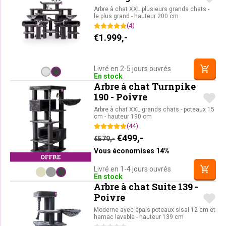
Poivre
Arbre à chat XXL plusieurs grands chats -
le plus grand - hauteur 200 cm
(4)
€
1.999,-
Livré en 2-5 jours ouvrés
En stock
Arbre à chat Turnpike
190 - Poivre
Arbre à chat XXL grands chats - poteaux 15
cm - hauteur 190 cm
(44)
Le prix initial était : €579,-
Le prix actuel est : 
€
499,-
€
579,-
Vous économises 14%
Livré en 1-4 jours ouvrés
En stock
Arbre à chat Suite 139 -
Poivre
Moderne avec épais poteaux sisal 12 cm et
hamac lavable - hauteur 139 cm