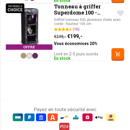
En stock
Tonneau à griffer
PETREBELS
CHOICE
PETREBELS CHOICE
Superdome 100 -
Poivre
Griffoir tonneau XXL plusieurs chats avec
corde - hauteur 100 cm
(16)
Le prix initial était : €249,-
Le prix actuel est : 
€
199,-
€
249,-
Vous économises 20%
Livré en 2-5 jours ouvrés
En stock
Payez en toute sécurité avec