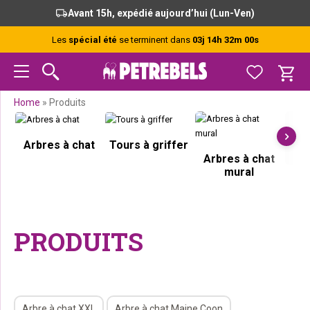
Passer
Passer
Passer
Passer
Avant 15h, expédié aujourd’hui (Lun-Ven)
à
au
à
au
la
contenu
la
pied
Les
spécial été
se terminent dans
03j 14h 32m 00s
navigation
principal
barre
de
principale
latérale
page
principale
Home
»
Produits
Arbres à chat
Tours à griffer
Arbres à chat
mural
G
PRODUITS
Arbre à chat XXL
Arbre à chat Maine Coon