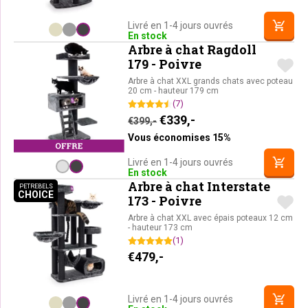
Livré en 1-4 jours ouvrés
En stock
Arbre à chat Ragdoll
179 - Poivre
Arbre à chat XXL grands chats avec poteau
20 cm - hauteur 179 cm
(7)
Le prix initial était : €399,-
Le prix actuel est : 
€
339,-
€
399,-
Vous économises 15%
Livré en 1-4 jours ouvrés
En stock
Arbre à chat Interstate
PETREBELS
CHOICE
PETREBELS CHOICE
173 - Poivre
Arbre à chat XXL avec épais poteaux 12 cm
- hauteur 173 cm
(1)
€
479,-
Livré en 1-4 jours ouvrés