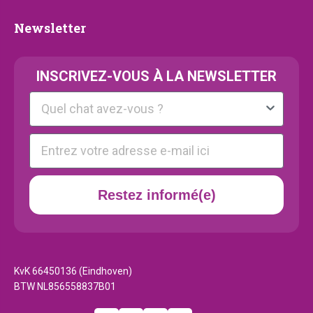
Newsletter
Newsletter
INSCRIVEZ-VOUS À LA NEWSLETTER
Kattenras
E-mail
Restez informé(e)
KvK 66450136 (Eindhoven)
BTW NL856558837B01