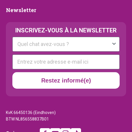
Newsletter
Newsletter
INSCRIVEZ-VOUS À LA NEWSLETTER
Kattenras
E-mail
Restez informé(e)
KvK 66450136 (Eindhoven)
BTW NL856558837B01
Suivez-