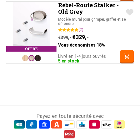
Rebel-Route Stalker -
Old Grey
Modèle mural pour grimper, griffer et se
détendre
(2)
Le prix initial était : €399,-
Le prix actuel est : 
€
329,-
€
399,-
Vous économises 18%
Livré en 1-4 jours ouvrés
5 en stock
Payez en toute sécurité avec