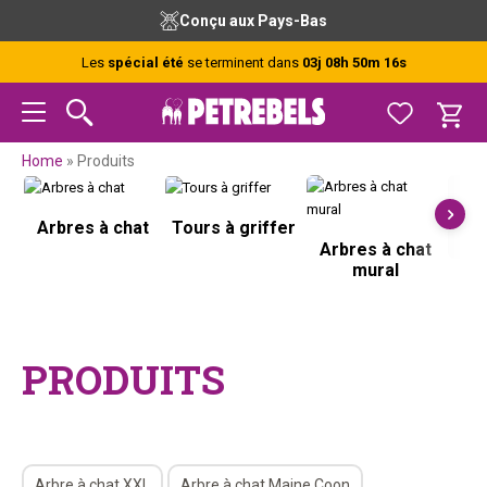
Passer
Passer
Passer
Passer
s gratuits de nos experts
Avant 15h, 
à
au
à
au
la
contenu
la
pied
Les
spécial été
se terminent dans
03j 08h 50m 16s
navigation
principal
barre
de
principale
latérale
page
principale
Home
»
Produits
Arbres à chat
Tours à griffer
Arbres à chat
mural
G
PRODUITS
Arbre à chat XXL
Arbre à chat Maine Coon