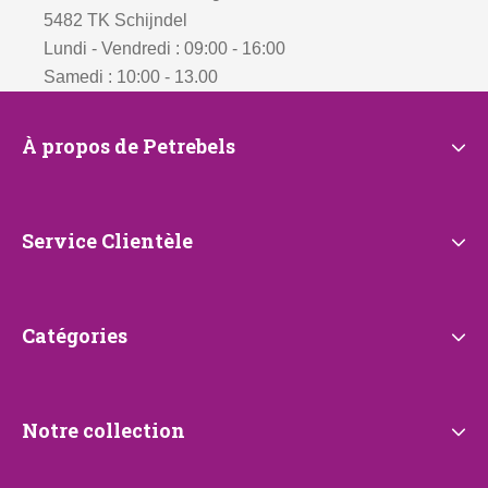
5482 TK Schijndel
Lundi - Vendredi : 09:00 - 16:00
Samedi : 10:00 - 13.00
À
À propos de Petrebels
propos
de
Petrebels
Service
Service Clientèle
Clientèle
Catégories
Catégories
Notre
Notre collection
collection