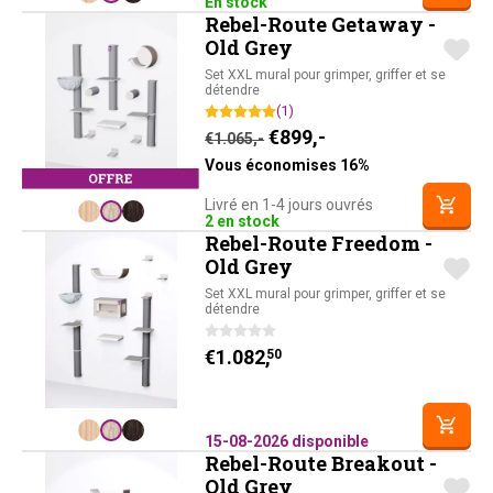
En stock
Rebel-Route Getaway -
Old Grey
Set XXL mural pour grimper, griffer et se
détendre
(1)
Le prix initial était : €1.0
Le prix actuel est :
€
899,-
€
1.065,-
Vous économises 16%
Livré en 1-4 jours ouvrés
2 en stock
Rebel-Route Freedom -
Old Grey
Set XXL mural pour grimper, griffer et se
détendre
€
1.082,
50
15-08-2026 disponible
Rebel-Route Breakout -
Old Grey