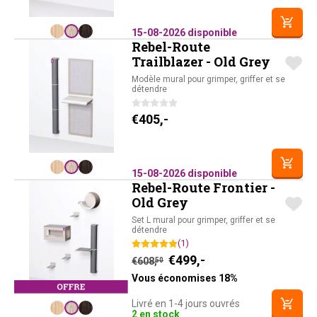
15-08-2026 disponible
Rebel-Route
Trailblazer - Old Grey
Modèle mural pour grimper, griffer et se
détendre
€
405,-
15-08-2026 disponible
Rebel-Route Frontier -
Old Grey
Set L mural pour grimper, griffer et se
détendre
(1)
Le prix actuel est : 
Le prix initial était : €608,
€
499,-
5
€
608,
50
Vous économises 18%
Livré en 1-4 jours ouvrés
2 en stock