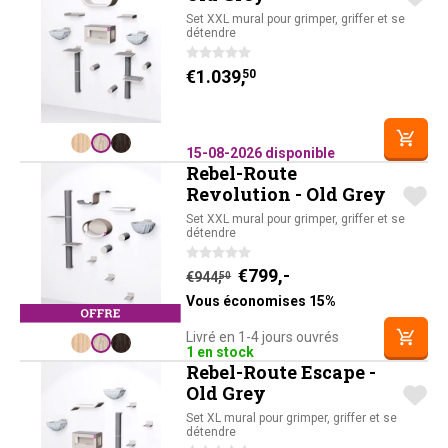
Set XXL mural pour grimper, griffer et se
détendre
€
1.039,
50
15-08-2026 disponible
Rebel-Route
Revolution - Old Grey
Set XXL mural pour grimper, griffer et se
détendre
Le prix actuel est : 
Le prix initial était : €944,
€
799,-
5
€
944,
50
Vous économises 15%
Livré en 1-4 jours ouvrés
1 en stock
Rebel-Route Escape -
Old Grey
Set XL mural pour grimper, griffer et se
détendre