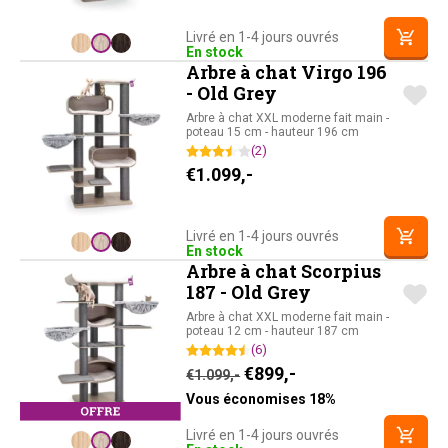
Livré en 1-4 jours ouvrés
En stock
Arbre à chat Virgo 196
- Old Grey
Arbre à chat XXL moderne fait main -
poteau 15 cm - hauteur 196 cm
(2)
€
1.099,-
Livré en 1-4 jours ouvrés
En stock
Arbre à chat Scorpius
187 - Old Grey
Arbre à chat XXL moderne fait main -
poteau 12 cm - hauteur 187 cm
(6)
Le prix initial était : €1.0
Le prix actuel est :
€
899,-
€
1.099,-
Vous économises 18%
Livré en 1-4 jours ouvrés