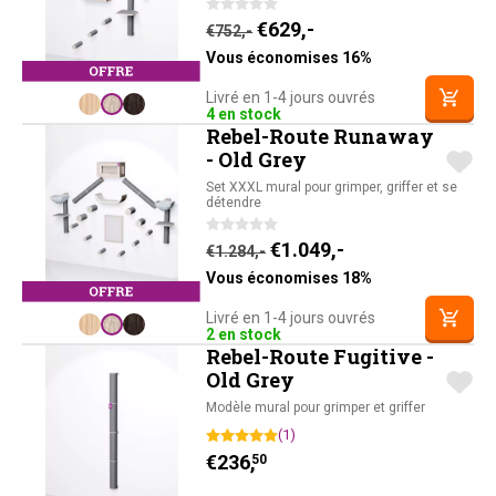
Le prix initial était : €752,-
Le prix actuel est : 
€
629,-
€
752,-
Vous économises 16%
Livré en 1-4 jours ouvrés
4 en stock
Rebel-Route Runaway
- Old Grey
Set XXXL mural pour grimper, griffer et se
détendre
Le prix initial était : €1.2
Le prix actuel est
€
1.049,-
€
1.284,-
Vous économises 18%
Livré en 1-4 jours ouvrés
2 en stock
Rebel-Route Fugitive -
Old Grey
Modèle mural pour grimper et griffer
(1)
€
236,
50