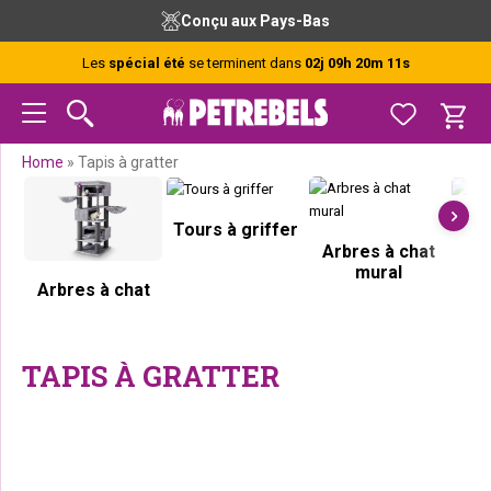
Passer
Passer
Passer
Passer
Conçu aux Pays-Bas
à
au
à
au
la
contenu
la
pied
Les
spécial été
se terminent dans
02j 09h 20m 10s
navigation
principal
barre
de
principale
latérale
page
principale
Home
»
Tapis à gratter
Tours à griffer
G
Arbres à chat
mural
Arbres à chat
TAPIS À GRATTER