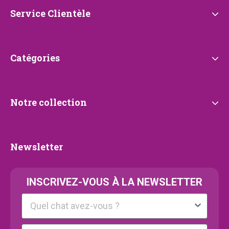
Petrebels
Service
Service Clientèle
Clientèle
Catégories
Catégories
Notre
Notre collection
collection
Newsletter
Newsletter
INSCRIVEZ-VOUS À LA NEWSLETTER
Kattenras
E-mail