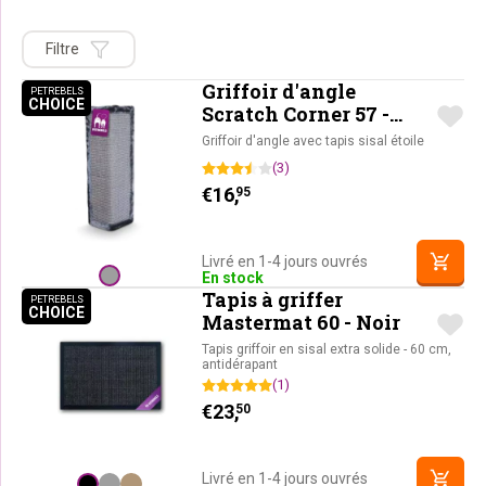
Filtre
Griffoir d'angle
PETREBELS
CHOICE
PETREBELS CHOICE
Scratch Corner 57 -
Gris
Griffoir d'angle avec tapis sisal étoile
(3)
€
16,
95
Livré en 1-4 jours ouvrés
En stock
Tapis à griffer
PETREBELS
CHOICE
PETREBELS CHOICE
Mastermat 60 - Noir
Tapis griffoir en sisal extra solide - 60 cm,
antidérapant
(1)
€
23,
50
Livré en 1-4 jours ouvrés