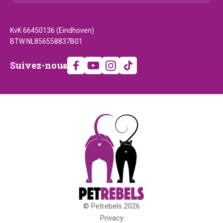
KvK 66450136 (Eindhoven)
BTW NL856558837B01
Suivez-
Suivez-nous
nous
© Petrebels 2026
Droits
Privacy