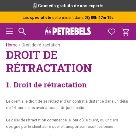
Passer
Passer
Passer
Conseils gratuits de nos experts
à
au
au
la
contenu
pied
Les
spécial été
se terminent dans
03j 00h 47m 14s
navigation
principal
de
principale
page
Home
»
Droit de rétractation
DROIT DE
RÉTRACTATION
1. Droit de rétractation
Le client a le droit de se rétracter d’un contrat à distance dans un délai
de 14 jours sans avoir à fournir de justification.
Le délai de rétractation commence le jour où le client, ou un tiers
désigné par le client autre que le transporteur, reçoit les biens.