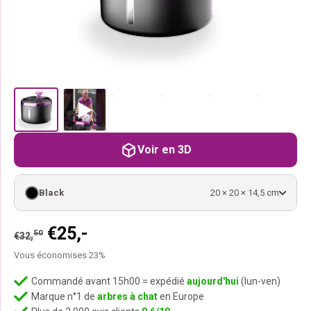
Voir en 3D
Black
20 × 20 × 14,5 cm
Le
Le
€
25,-
50
€
32,
prix
prix
Vous économises 23%
initial
actuel
était :
est :
Commandé avant 15h00 = expédié
aujourd'hui
(lun-ven)
Marque n°1 de
arbres à chat
en Europe
50
€25,-.
€32,
.