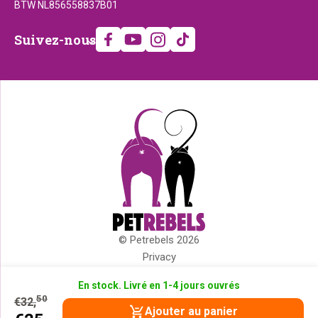
BTW NL856558837B01
Suivez-
Suivez-nous
nous
© Petrebels 2026
Droits
Privacy
d'auteur
Cookies
En stock. Livré en 1-4 jours ouvrés
Impressum
Le
Le
50
€
32,
Termes et conditions
prix
prix
Ajouter au panier