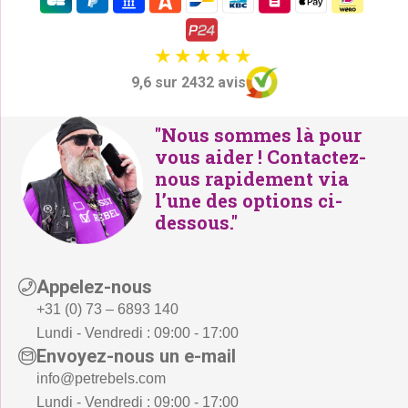
i
:
i
:
t
€
t
€
2
6
:
5
9,6 sur 2432 avis
:
5
€
,
€
,
3
-
"Nous sommes là pour
7
-
2
.
vous aider ! Contactez-
9
.
,
nous rapidement via
,
5
l’une des options ci-
5
dessous."
0
0
.
.
Appelez-nous
+31 (0) 73 – 6893 140
Lundi - Vendredi : 09:00 - 17:00
Envoyez-nous un e-mail
info@petrebels.com
Lundi - Vendredi : 09:00 - 17:00