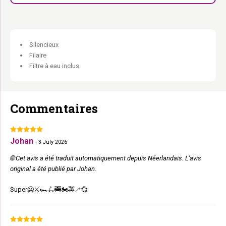
vaisselle jusqu’à 60 °C.
L’eau qui coule. Elle boit. Tout le monde est content.
Silencieux
Filaire
Filtre à eau inclus
Commentaires
Johan
-
3 July 2026
🌐 Cet avis a été traduit automatiquement depuis Néerlandais. L'avis
original a été publié par Johan.
Super🥶⚔️🏎️🛴🚎🏍️🚕🦯💞