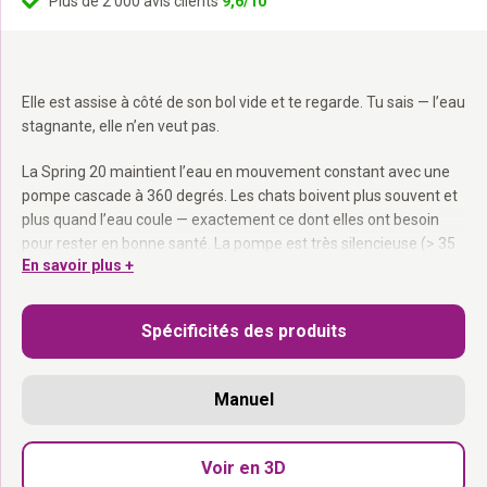
Plus de 2 000 avis clients
9,6/10
Elle est assise à côté de son bol vide et te regarde. Tu sais — l’eau
stagnante, elle n’en veut pas.
La Spring 20 maintient l’eau en mouvement constant avec une
pompe cascade à 360 degrés. Les chats boivent plus souvent et
plus quand l’eau coule — exactement ce dont elles ont besoin
pour rester en bonne santé. La pompe est très silencieuse (> 35
En savoir plus +
dB). Réservoir de 2,4 litres avec fenêtre transparente pour voir le
niveau d’eau. Éclairage LED pour la nuit.
Spécificités des produits
Pompe cascade à 360 degrés :
L’eau coule toujours — les chats
boivent plus.
Très silencieuse (> 35 dB) :
Tu ne l’entendras presque pas.
Manuel
Réservoir 2,4 L avec fenêtre :
Tu vois toujours combien d’eau il
reste.
Éclairage LED :
Utilisable aussi de nuit.
Voir en 3D
Le réservoir, le couvercle et la sortie d’eau passent au lave-