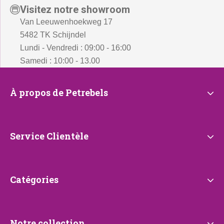
Visitez notre showroom
Van Leeuwenhoekweg 17
5482 TK Schijndel
Lundi - Vendredi : 09:00 - 16:00
Samedi : 10:00 - 13.00
À
À propos de Petrebels
propos
de
Petrebels
Service
Service Clientèle
Clientèle
Catégories
Catégories
Notre collection