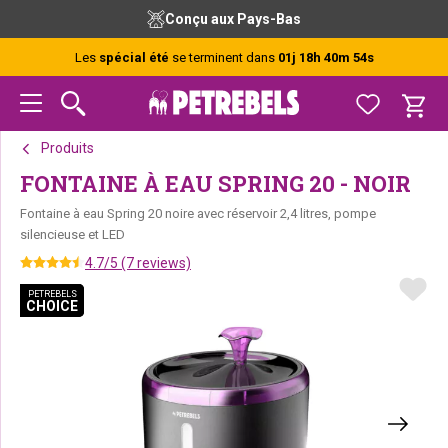
Passer
Passer
Passer
Conçu aux Pays-Bas
à
au
au
la
contenu
pied
Les
spécial été
se terminent dans
01j 18h 40m 53s
navigation
principal
de
principale
page
Produits
FONTAINE À EAU SPRING 20 - NOIR
Fontaine à eau Spring 20 noire avec réservoir 2,4 litres, pompe
silencieuse et LED
4.7/5 (7 reviews)
PETREBELS
PETREBELS
CHOICE
CHOICE
PETREBELS CHOICE
PETREBELS CHOICE