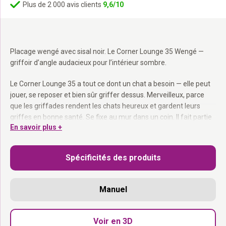
Plus de 2 000 avis clients
9,6/10
Placage wengé avec sisal noir. Le Corner Lounge 35 Wengé —
griffoir d’angle audacieux pour l’intérieur sombre.
Le Corner Lounge 35 a tout ce dont un chat a besoin — elle peut
jouer, se reposer et bien sûr griffer dessus. Merveilleux, parce
que les griffades rendent les chats heureux et gardent leurs
griffes en bonne santé. Se fixe au mur dans un coin. Il fait partie
En savoir plus +
de la collection Wall of Rebels — combinable avec le Moon 40 et
tous les éléments d’escalade.
Spécificités des produits
Tapis en sisal fixé par velcro :
Remplaçable facilement.
En bois d’eucalyptus courbé :
Solide et discret.
Se fixe dans un coin :
L’endroit exact où elle griffe déjà.
Manuel
35 × 35 cm :
Compact, prend très peu de place.
Dans le coin. Là où elle griffe de toute façon.
Voir en 3D