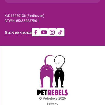
KvK 66450136 (Eindhoven)
BTW NL856558837B01
Suivez-
Suivez-nous
nous
© Petrebels 2026
Droits
Privacy