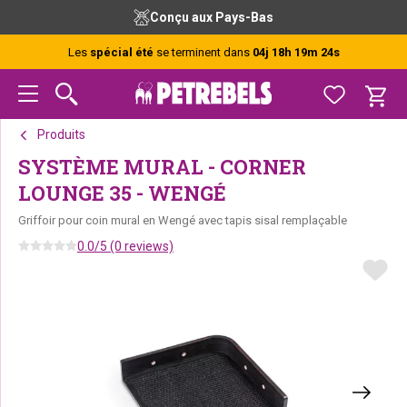
Passer
Passer
Passer
Conçu aux Pays-Bas
à
au
au
la
contenu
pied
Les
spécial été
se terminent dans
04j 18h 19m 24s
navigation
principal
de
principale
page
Produits
SYSTÈME MURAL - CORNER
LOUNGE 35 - WENGÉ
Griffoir pour coin mural en Wengé avec tapis sisal remplaçable
0.0/5 (0 reviews)