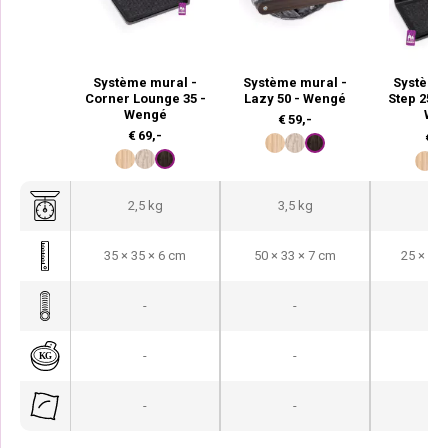
Système mural -
Système mural -
Système
Corner Lounge 35 -
Lazy 50 - Wengé
Step 25 - 
Wengé
We
€
59,-
€
69,-
€
99
2,5 kg
3,5 kg
2 
35 × 35 × 6 cm
50 × 33 × 7 cm
25 × 15 
-
-
-
-
-
-
-
-
-