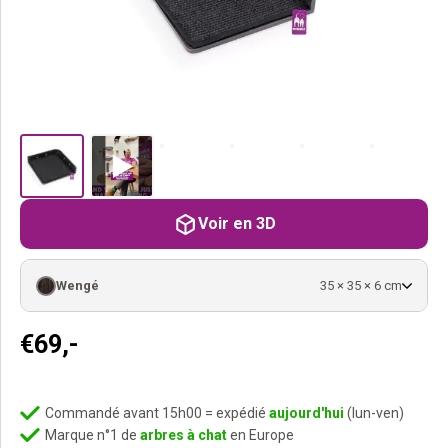
Voir en 3D
Wengé
35 × 35 × 6 cm
€
69,-
Commandé avant 15h00 = expédié
aujourd'hui
(lun-ven)
Marque n°1 de
arbres à chat
en Europe